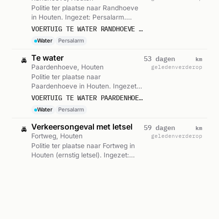
Politie ter plaatse naar Randhoeve
in Houten. Ingezet: Persalarm.
Gemeld om 14:22.
VOERTUIG TE WATER RANDHOEVE HOUTEN
Water
Persalarm
Te water
km
53 dagen
🚔
Paardenhoeve, Houten
geleden
verderop
Politie ter plaatse naar
Paardenhoeve in Houten. Ingezet:
Persalarm. Gemeld om 14:21.
VOERTUIG TE WATER PAARDENHOEVE HOUTEN
Water
Persalarm
Verkeersongeval met letsel
km
59 dagen
🚔
Fortweg, Houten
geleden
verderop
Politie ter plaatse naar Fortweg in
Houten (ernstig letsel). Ingezet:
Persalarm. Gemeld om 16:13.
AANRIJDING LETSEL FORTWEG HOUTEN
Letselongeval
Persalarm
Trauma
Verkeersongeval met letsel
km
62 dagen
🚔
Meidoornkade, Houten
geleden
verderop
Politie ter plaatse naar