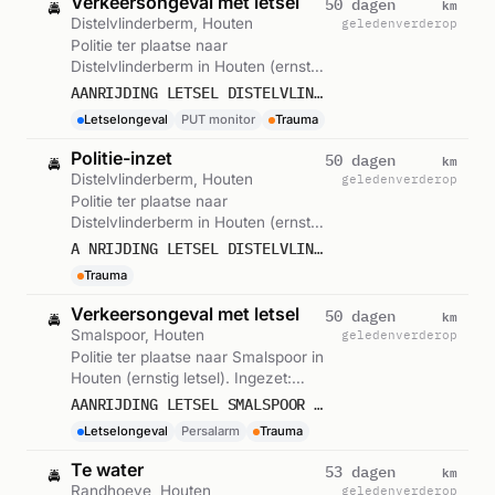
Verkeersongeval met letsel
km
50 dagen
🚔
Distelvlinderberm, Houten
geleden
verderop
Politie ter plaatse naar
Distelvlinderberm in Houten (ernstig
letsel). Ingezet: PUT monitor.
AANRIJDING LETSEL DISTELVLINDERBERM HOUTEN
Gemeld om 23:27.
Letselongeval
PUT monitor
Trauma
Politie-inzet
km
50 dagen
🚔
Distelvlinderberm, Houten
geleden
verderop
Politie ter plaatse naar
Distelvlinderberm in Houten (ernstig
letsel). Gemeld om 23:27.
A NRIJDING LETSEL DISTELVLINDERBERM HOUTEN
Trauma
Verkeersongeval met letsel
km
50 dagen
🚔
Smalspoor, Houten
geleden
verderop
Politie ter plaatse naar Smalspoor in
Houten (ernstig letsel). Ingezet:
Persalarm. Gemeld om 11:57.
AANRIJDING LETSEL SMALSPOOR HOUTEN
Letselongeval
Persalarm
Trauma
Te water
km
53 dagen
🚔
Randhoeve, Houten
geleden
verderop