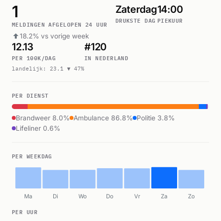
1
Zaterdag
14:00
DRUKSTE DAG
PIEKUUR
MELDINGEN AFGELOPEN 24 UUR
18.2% vs vorige week
12.13
#120
PER 100K/DAG
IN NEDERLAND
landelijk: 23.1 ▼ 47%
PER DIENST
Brandweer 8.0%
Ambulance 86.8%
Politie 3.8%
Lifeliner 0.6%
PER WEEKDAG
Ma
Di
Wo
Do
Vr
Za
Zo
PER UUR