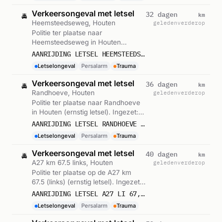
Verkeersongeval met letsel
km
32 dagen
🚔
Heemsteedseweg, Houten
geleden
verderop
Politie ter plaatse naar
Heemsteedseweg in Houten
(ernstig letsel). Ingezet: Persalarm.
AANRIJDING LETSEL HEEMSTEEDSEWEG HOUTEN
Gemeld om 16:27.
Letselongeval
Persalarm
Trauma
Verkeersongeval met letsel
km
36 dagen
🚔
Randhoeve, Houten
geleden
verderop
Politie ter plaatse naar Randhoeve
in Houten (ernstig letsel). Ingezet:
Persalarm. Gemeld om 16:01.
AANRIJDING LETSEL RANDHOEVE HOUTEN
Letselongeval
Persalarm
Trauma
Verkeersongeval met letsel
km
40 dagen
🚔
A27 km 67.5 links, Houten
geleden
verderop
Politie ter plaatse op de A27 km
67.5 (links) (ernstig letsel). Ingezet:
Persalarm. Gemeld om 14:41.
AANRIJDING LETSEL A27 LI 67,5 HOUTEN
Letselongeval
Persalarm
Trauma