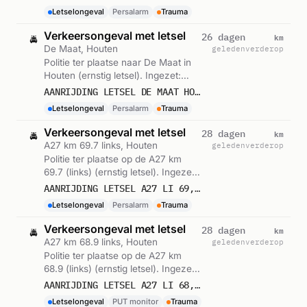
Letselongeval
Persalarm
Trauma
Verkeersongeval met letsel
km
26 dagen
🚔
De Maat, Houten
geleden
verderop
Politie ter plaatse naar De Maat in
Houten (ernstig letsel). Ingezet:
Persalarm. Gemeld om 16:07.
AANRIJDING LETSEL DE MAAT HOUTEN
Letselongeval
Persalarm
Trauma
Verkeersongeval met letsel
km
28 dagen
🚔
A27 km 69.7 links, Houten
geleden
verderop
Politie ter plaatse op de A27 km
69.7 (links) (ernstig letsel). Ingezet:
Persalarm. Gemeld om 04:35.
AANRIJDING LETSEL A27 LI 69,7 HOUTEN
Letselongeval
Persalarm
Trauma
Verkeersongeval met letsel
km
28 dagen
🚔
A27 km 68.9 links, Houten
geleden
verderop
Politie ter plaatse op de A27 km
68.9 (links) (ernstig letsel). Ingezet:
PUT monitor. Gemeld om 14:24.
AANRIJDING LETSEL A27 LI 68,9 HOUTEN
Letselongeval
PUT monitor
Trauma