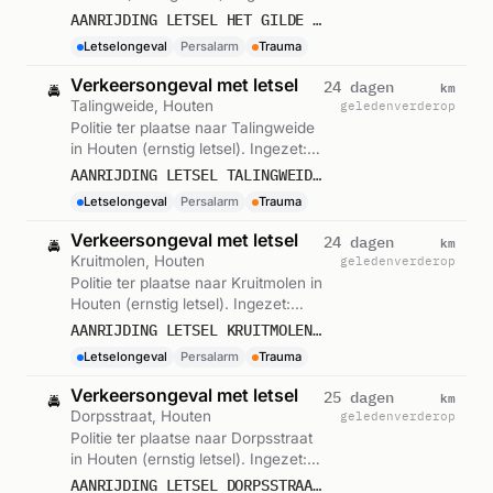
Persalarm. Gemeld om 00:58.
AANRIJDING LETSEL HET GILDE HOUTEN
Letselongeval
Persalarm
Trauma
Verkeersongeval met letsel
km
24 dagen
🚔
Talingweide, Houten
geleden
verderop
Politie ter plaatse naar Talingweide
in Houten (ernstig letsel). Ingezet:
Persalarm. Gemeld om 15:09.
AANRIJDING LETSEL TALINGWEIDE HOUTEN
Letselongeval
Persalarm
Trauma
Verkeersongeval met letsel
km
24 dagen
🚔
Kruitmolen, Houten
geleden
verderop
Politie ter plaatse naar Kruitmolen in
Houten (ernstig letsel). Ingezet:
Persalarm. Gemeld om 11:11.
AANRIJDING LETSEL KRUITMOLEN HOUTEN
Letselongeval
Persalarm
Trauma
Verkeersongeval met letsel
km
25 dagen
🚔
Dorpsstraat, Houten
geleden
verderop
Politie ter plaatse naar Dorpsstraat
in Houten (ernstig letsel). Ingezet:
Persalarm. Gemeld om 11:16.
AANRIJDING LETSEL DORPSSTRAAT HOUTEN