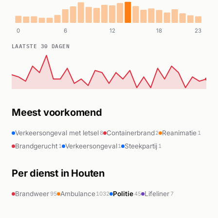
0
6
12
18
23
LAATSTE 30 DAGEN
Meest voorkomend
Verkeersongeval met letsel
Containerbrand
Reanimatie
8
2
1
Brandgerucht
Verkeersongeval
Steekpartij
1
1
1
Per dienst in Houten
Brandweer
Ambulance
Politie
Lifeliner
95
1032
45
7