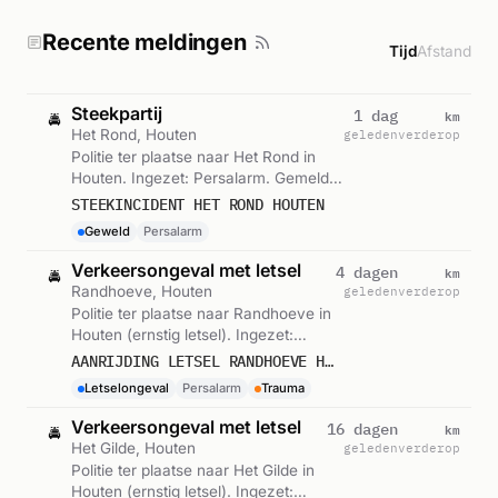
Recente meldingen
Tijd
Afstand
Steekpartij
km
1 dag
🚔
Het Rond, Houten
geleden
verderop
Politie ter plaatse naar Het Rond in
Houten. Ingezet: Persalarm. Gemeld
om 03:54.
STEEKINCIDENT HET ROND HOUTEN
Geweld
Persalarm
Verkeersongeval met letsel
km
4 dagen
🚔
Randhoeve, Houten
geleden
verderop
Politie ter plaatse naar Randhoeve in
Houten (ernstig letsel). Ingezet:
Persalarm. Gemeld om 10:33.
AANRIJDING LETSEL RANDHOEVE HOUTEN
Letselongeval
Persalarm
Trauma
Verkeersongeval met letsel
km
16 dagen
🚔
Het Gilde, Houten
geleden
verderop
Politie ter plaatse naar Het Gilde in
Houten (ernstig letsel). Ingezet: