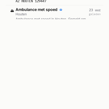
A2 HOUTEN 129447
Ambulance met spoed
23 uur
🚑
Houten
geleden
Ambulance met spoed in Houten. Gemeld om
09:54.
A1 HOUTEN 129142
Ambulance-inzet
1 dag
🚑
Houten
geleden
Ambulance zonder spoed in Houten. Gemeld
om 06:53.
A2 HOUTEN 129079
Alle meldingen in Houten →
Reacties
Was jij erbij? Laat weten wat je zag.