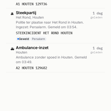
A1 HOUTEN 129736
Steekpartij
1 dag
🚔
Het Rond, Houten
geleden
Politie ter plaatse naar Het Rond in Houten.
Ingezet: Persalarm. Gemeld om 03:54.
STEEKINCIDENT HET ROND HOUTEN
Geweld
Persalarm
Ambulance-inzet
1 dag
🚑
Houten
geleden
Ambulance zonder spoed in Houten. Gemeld
om 03:49.
A2 HOUTEN 129682
Ambulance-inzet
1 dag
🚑
Houten
geleden
Ambulance zonder spoed in Houten. Gemeld
om 02:01.
A2 HOUTEN 129650
Ambulance-inzet
1 dag
🚑
Houten
geleden