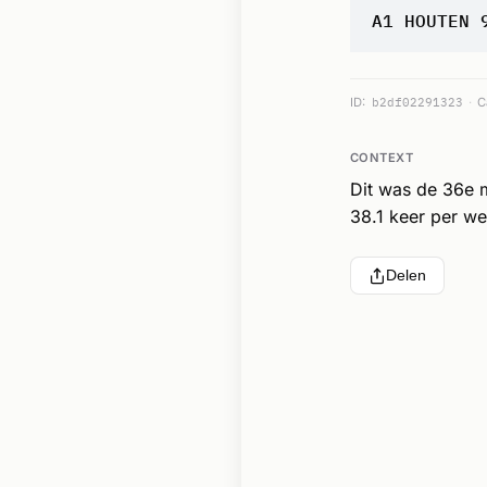
A1 HOUTEN 
ID:
b2df02291323
C
CONTEXT
Dit was de 36e 
38.1 keer per we
Delen