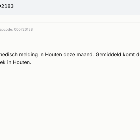
92183
apcode: 000726138
medisch melding in Houten deze maand. Gemiddeld komt 
ek in Houten.