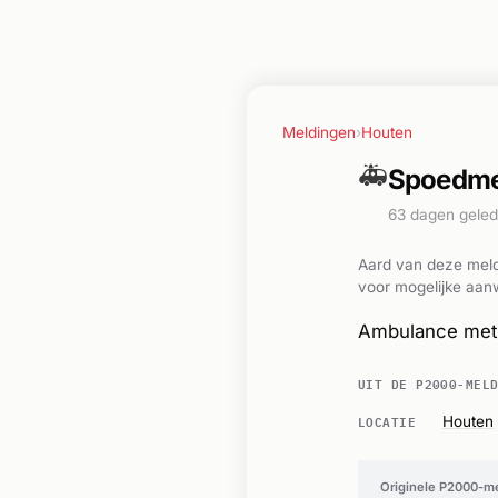
Meldingen
›
Houten
🚑
Spoedme
63 dagen gele
Aard van deze meld
voor mogelijke aanw
Ambulance met 
UIT DE P2000-MEL
LOCATIE
Houten
Originele P2000-m