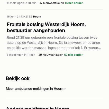
(P1) en voerde meerdere versterkingsoproepen uit.
11 meldingen in 18 min
·
17 nieuwsartikelen
14 min eerder
Ambulances werden gealarmeerd vanwege de omvang van
het incident. Volgens rodi.nl en De Telegraaf werd het
bedrijfspand, waarin fabricage- en opslagfaciliteiten waren
16 jun · 21:43–21:55
·
Hoorn
ondergebracht, volledig verwoest door de brand. Het vuur
Frontale botsing Westerdijk Hoorn,
stond volledig uit de dakconstructie. De brand stond rond
bestuurder aangehouden
02:30 uur onder controle. Er zijn geen meldingen van
slachtoffers bekend. De oorzaak van de brand is niet
Rond 21:39 uur gebeurde een frontale botsing tussen twee
gemeld. Het incident veroorzaakte grote schade aan het
auto's op de Westerdijk in Hoorn. De brandweer, ambulance
pand en de omgeving.
en politie werden massaal ingezet met prioriteit 1. Er waren
meerdere gewonden bij het ongeval. Volgens diverse
6 meldingen in 11 min
·
29 nieuwsartikelen
57 min eerder
nieuwsbronnen werd een 48-jarige automobilist
aangehouden op verdenking van rijden onder invloed. Het
onderzoek naar het ongeluk was nog in volle gang, waarbij
getuigen werden gezocht voor verdere informatie over de
Bekijk ook
toedracht van het incident.
Meer ambulance meldingen in Hoorn
→