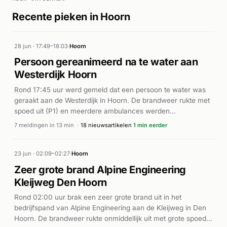
Recente pieken in Hoorn
28 jun · 17:49–18:03
·
Hoorn
Persoon gereanimeerd na te water aan
Westerdijk Hoorn
Rond 17:45 uur werd gemeld dat een persoon te water was
geraakt aan de Westerdijk in Hoorn. De brandweer rukte met
spoed uit (P1) en meerdere ambulances werden
gealarmeerd. Ter plaatse werd de persoon uit het water
7 meldingen in 13 min
·
18 nieuwsartikelen
1 min eerder
gehaald en gereanimeerd. Volgens rodi.nl en
OnsWestfriesland arriveerde ook een traumahelikopter ter
plaatse vanwege de ernst van het incident. De hulpdiensten
23 jun · 02:09–02:27
·
Hoorn
waren massaal aanwezig aan de Westerdijk. De persoon
Zeer grote brand Alpine Engineering
werd in kritieke toestand overgebracht voor verdere
Kleijweg Den Hoorn
medische behandeling.
Rond 02:00 uur brak een zeer grote brand uit in het
bedrijfspand van Alpine Engineering aan de Kleijweg in Den
Hoorn. De brandweer rukte onmiddellijk uit met grote spoed