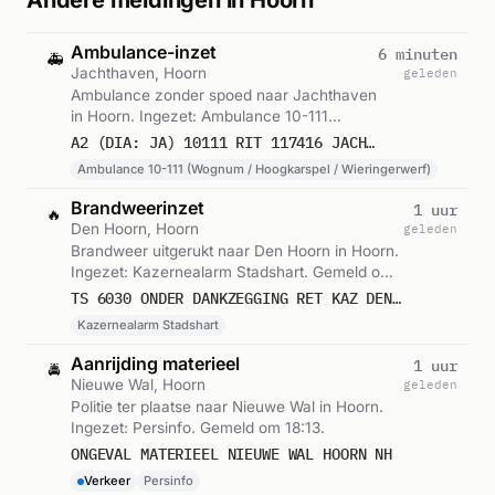
Andere meldingen in Hoorn
Ambulance-inzet
6 minuten
🚑
Jachthaven, Hoorn
geleden
Ambulance zonder spoed naar Jachthaven
in Hoorn. Ingezet: Ambulance 10-111
(Wognum / Hoogkarspel / Wieringerwerf).
A2 (DIA: JA) 10111 RIT 117416 JACHTHAVEN HOORN DE GRASHAVEN VISSERSEILAND HOORN NH
Gemeld om 19:53.
Ambulance 10-111 (Wognum / Hoogkarspel / Wieringerwerf)
Brandweerinzet
1 uur
🔥
Den Hoorn, Hoorn
geleden
Brandweer uitgerukt naar Den Hoorn in Hoorn.
Ingezet: Kazernealarm Stadshart. Gemeld om
18:47.
TS 6030 ONDER DANKZEGGING RET KAZ DEN HOORN
Kazernealarm Stadshart
Aanrijding materieel
1 uur
🚔
Nieuwe Wal, Hoorn
geleden
Politie ter plaatse naar Nieuwe Wal in Hoorn.
Ingezet: Persinfo. Gemeld om 18:13.
ONGEVAL MATERIEEL NIEUWE WAL HOORN NH
Verkeer
Persinfo