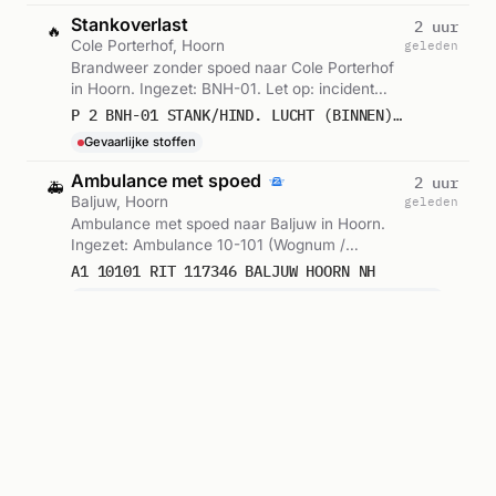
Stankoverlast
2 uur
🔥
Cole Porterhof, Hoorn
geleden
Brandweer zonder spoed naar Cole Porterhof
in Hoorn. Ingezet: BNH-01. Let op: incident
met gevaarlijke stoffen. Gemeld om 17:22.
P 2 BNH-01 STANK/HIND. LUCHT (BINNEN) (METING) COLE PORTERHOF HOORN NH 105131
Gevaarlijke stoffen
Ambulance met spoed
2 uur
🚑
Baljuw, Hoorn
geleden
Ambulance met spoed naar Baljuw in Hoorn.
Ingezet: Ambulance 10-101 (Wognum /
Hoogkarspel / Wierimgerwerf). Gemeld om
A1 10101 RIT 117346 BALJUW HOORN NH
17:07.
Ambulance 10-101 (Wognum / Hoogkarspel / Wierimgerwerf)
Ambulance met spoed
3 uur
🚑
Strandpaal 12, Hoorn
geleden
Ambulance met spoed naar Strandpaal nr. 12
in Hoorn. Ingezet: 10-113. Gemeld om 16:23.
A1 10113 RIT 117325 STRANDPAAL 12.00 STRAND DEN HOORN DEN HOORN
10-113
Verkeersongeval
3 uur