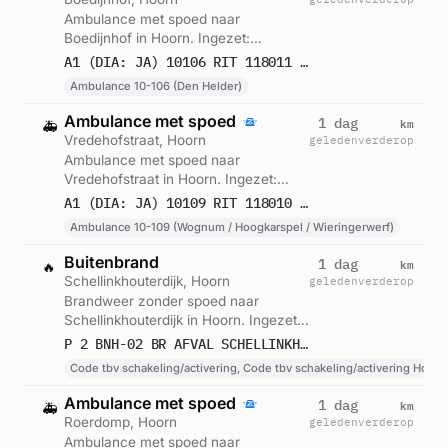
Ambulance met spoed naar
Boedijnhof in Hoorn. Ingezet:
Ambulance 10-106 (Den Helder).
A1 (DIA: JA) 10106 RIT 118011 BOEDIJNHOF HOORN NH
Gemeld om 23:41.
Ambulance 10-106 (Den Helder)
Ambulance met spoed
km
1 dag
🚑
Vredehofstraat, Hoorn
geleden
verderop
Ambulance met spoed naar
Vredehofstraat in Hoorn. Ingezet:
Ambulance 10-109 (Wognum /
A1 (DIA: JA) 10109 RIT 118010 VREDEHOFSTRAAT HOORN NH
Hoogkarspel / Wieringerwerf). Gemeld
Ambulance 10-109 (Wognum / Hoogkarspel / Wieringerwerf)
om 23:36.
Buitenbrand
km
1 dag
🔥
Schellinkhouterdijk, Hoorn
geleden
verderop
Brandweer zonder spoed naar
Schellinkhouterdijk in Hoorn. Ingezet:
Code tbv schakeling/activering, Code
P 2 BNH-02 BR AFVAL SCHELLINKHOUTERDIJK HOORN NH 105132
tbv schakeling/activering Hoorn.
Code tbv schakeling/activering, Code tbv schakeling/activering Hoorn
Gemeld om 19:57.
Ambulance met spoed
km
1 dag
🚑
Roerdomp, Hoorn
geleden
verderop
Ambulance met spoed naar