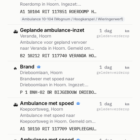
Roerdomp in Hoorn. Ingezet:
Ambulance 10-104 (Wognum /
A1 10104 RIT 117851 ROERDOMP HOORN NH
Hoogkarspel / Wieringerwerf). Gemeld
Ambulance 10-104 (Wognum / Hoogkarspel / Wieringerwerf)
om 16:48.
Geplande ambulance-inzet
km
1 dag
🚑
Veranda, Hoorn
geleden
verderop
Ambulance voor gepland vervoer
naar Veranda in Hoorn. Gemeld om
13:46.
B2 10212 RIT 117740 VERANDA HOORN NH
Brand
km
1 dag
🔥
Drieboomlaan, Hoorn
geleden
verderop
Brandweer met spoed naar
Drieboomlaan in Hoorn. Ingezet:
BNH-02. Gemeld om 12:57.
P 1 BNH-02 BR BIJGEBOUW DRIEBOOMLAAN HOORN NH 105132
Ambulance met spoed
km
1 dag
🚑
Koepoortsweg, Hoorn
geleden
verderop
Ambulance met spoed naar
Koepoortsweg in Hoorn. Gemeld om
12:30.
A1 10110 RIT 117709 VERPLEEGHUIS LINDENDAEL - LAVENDEL 2 KOEPOORTSWEG HOORN NH
Ambulance met spoed