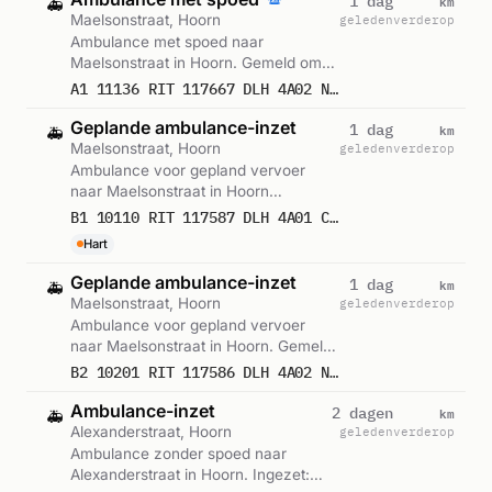
km
1 dag
🚑
Maelsonstraat, Hoorn
geleden
verderop
Ambulance met spoed naar
Maelsonstraat in Hoorn. Gemeld om
11:04.
A1 11136 RIT 117667 DLH 4A02 NEUROLOGIE MAELSONSTRAAT HOORN NH
Geplande ambulance-inzet
km
1 dag
🚑
Maelsonstraat, Hoorn
geleden
verderop
Ambulance voor gepland vervoer
naar Maelsonstraat in Hoorn
(hartklachten). Gemeld om 08:30.
B1 10110 RIT 117587 DLH 4A01 CARDIOLOGIE MAELSONSTRAAT HOORN NH
Hart
Geplande ambulance-inzet
km
1 dag
🚑
Maelsonstraat, Hoorn
geleden
verderop
Ambulance voor gepland vervoer
naar Maelsonstraat in Hoorn. Gemeld
om 08:28.
B2 10201 RIT 117586 DLH 4A02 NEUROLOGIE MAELSONSTRAAT HOORN NH
Ambulance-inzet
km
2 dagen
🚑
Alexanderstraat, Hoorn
geleden
verderop
Ambulance zonder spoed naar
Alexanderstraat in Hoorn. Ingezet: