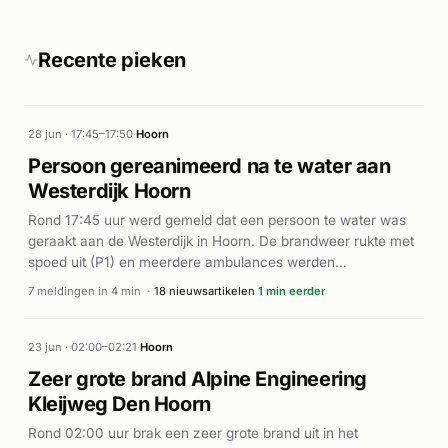
Recente pieken
28 jun · 17:45–17:50
·
Hoorn
Persoon gereanimeerd na te water aan
Westerdijk Hoorn
Rond 17:45 uur werd gemeld dat een persoon te water was
geraakt aan de Westerdijk in Hoorn. De brandweer rukte met
spoed uit (P1) en meerdere ambulances werden
gealarmeerd. Ter plaatse werd de persoon uit het water
7 meldingen in 4 min
·
18 nieuwsartikelen
1 min eerder
gehaald en gereanimeerd. Volgens rodi.nl en
OnsWestfriesland arriveerde ook een traumahelikopter ter
plaatse vanwege de ernst van het incident. De hulpdiensten
23 jun · 02:00–02:21
·
Hoorn
waren massaal aanwezig aan de Westerdijk. De persoon
Zeer grote brand Alpine Engineering
werd in kritieke toestand overgebracht voor verdere
Kleijweg Den Hoorn
medische behandeling.
Rond 02:00 uur brak een zeer grote brand uit in het