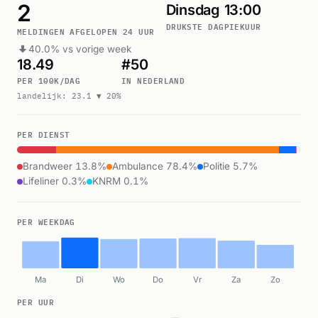
2
Dinsdag
13:00
DRUKSTE DAG
PIEKUUR
MELDINGEN AFGELOPEN 24 UUR
40.0% vs vorige week
18.49
#50
PER 100K/DAG
IN NEDERLAND
landelijk: 23.1 ▼ 20%
PER DIENST
Brandweer 13.8%
Ambulance 78.4%
Politie 5.7%
Lifeliner 0.3%
KNRM 0.1%
PER WEEKDAG
Ma
Di
Wo
Do
Vr
Za
Zo
PER UUR