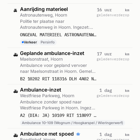
Aanrijding materieel
km
16 uur
🚔
Astronautenweg, Hoorn
geleden
verderop
Politie ter plaatse naar
Astronautenweg in Hoorn. Ingezet:
Persinfo. Gemeld om 15:45.
ONGEVAL MATERIEEL ASTRONAUTENWEG HOORN NH
Verkeer
Persinfo
Geplande ambulance-inzet
km
17 uur
🚑
Maelsonstraat, Hoorn
geleden
verderop
Ambulance voor gepland vervoer
naar Maelsonstraat in Hoorn. Gemeld
om 14:58.
B2 10202 RIT 118316 DLH 4A02 NEUROLOGIE MAELSONSTRAAT HOORN NH
Ambulance-inzet
km
1 dag
🚑
Westfriese Parkweg, Hoorn
geleden
verderop
Ambulance zonder spoed naar
Westfriese Parkweg in Hoorn. Ingezet:
Ambulance 10-109 (Wognum /
A2 (DIA: JA) 10109 RIT 118097 VAN DER VALK HOTEL HOORN WESTFRIESE PARKWEG HOORN NH
Hoogkarspel / Wieringerwerf). Gemeld
Ambulance 10-109 (Wognum / Hoogkarspel / Wieringerwerf)
om 05:56.
Ambulance met spoed
km
1 dag
🚑
Boedijnhof, Hoorn
geleden
verderop