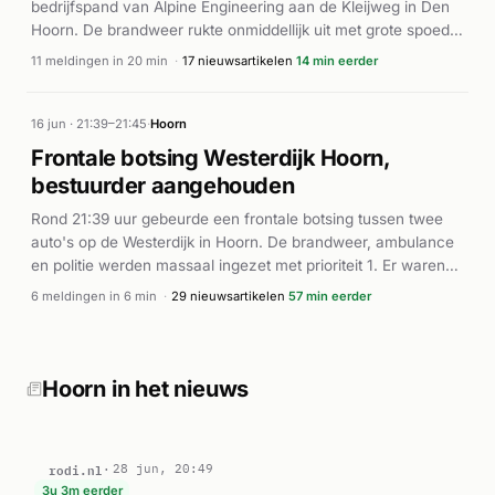
bedrijfspand van Alpine Engineering aan de Kleijweg in Den
Hoorn. De brandweer rukte onmiddellijk uit met grote spoed
(P1) en voerde meerdere versterkingsoproepen uit.
11 meldingen in 20 min
·
17 nieuwsartikelen
14 min eerder
Ambulances werden gealarmeerd vanwege de omvang van
het incident. Volgens rodi.nl en De Telegraaf werd het
bedrijfspand, waarin fabricage- en opslagfaciliteiten waren
16 jun · 21:39–21:45
·
Hoorn
ondergebracht, volledig verwoest door de brand. Het vuur
Frontale botsing Westerdijk Hoorn,
stond volledig uit de dakconstructie. De brand stond rond
bestuurder aangehouden
02:30 uur onder controle. Er zijn geen meldingen van
slachtoffers bekend. De oorzaak van de brand is niet
Rond 21:39 uur gebeurde een frontale botsing tussen twee
gemeld. Het incident veroorzaakte grote schade aan het
auto's op de Westerdijk in Hoorn. De brandweer, ambulance
pand en de omgeving.
en politie werden massaal ingezet met prioriteit 1. Er waren
meerdere gewonden bij het ongeval. Volgens diverse
6 meldingen in 6 min
·
29 nieuwsartikelen
57 min eerder
nieuwsbronnen werd een 48-jarige automobilist
aangehouden op verdenking van rijden onder invloed. Het
onderzoek naar het ongeluk was nog in volle gang, waarbij
getuigen werden gezocht voor verdere informatie over de
Hoorn in het nieuws
toedracht van het incident.
rodi.nl
28 jun, 20:49
3u 3m eerder