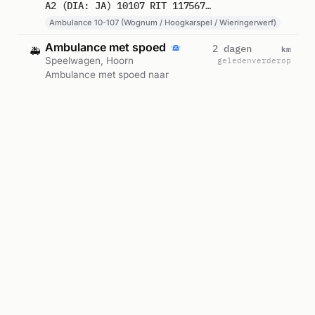
Ambulance 10-107 (Wognum /
A2 (DIA: JA) 10107 RIT 117567 ALEXANDERSTRAAT HOORN NH
Hoogkarspel / Wieringerwerf).
Ambulance 10-107 (Wognum / Hoogkarspel / Wieringerwerf)
Gemeld om 07:07.
Ambulance met spoed
km
2 dagen
🚑
Speelwagen, Hoorn
geleden
verderop
Ambulance met spoed naar
Speelwagen in Hoorn. Ingezet:
Ambulance 10-108 (Wognum /
A1 10108 RIT 117510 SPEELWAGEN HOORN NH
Hoogkarspel / Wieringerwerf).
Ambulance 10-108 (Wognum / Hoogkarspel / Wieringerwerf)
Gemeld om 00:43.
Ambulance-inzet
km
2 dagen
🚑
Jachthaven, Hoorn
geleden
verderop
Ambulance zonder spoed naar
Jachthaven in Hoorn. Ingezet:
Ambulance 10-111 (Wognum /
A2 (DIA: JA) 10111 RIT 117416 JACHTHAVEN HOORN DE GRASHAVEN VISSERSEILAND HOORN NH
Hoogkarspel / Wieringerwerf).
Ambulance 10-111 (Wognum / Hoogkarspel / Wieringerwerf)
Gemeld om 19:53.
Brandweerinzet
km
2 dagen
🔥
Den Hoorn, Hoorn
geleden
verderop
Brandweer uitgerukt naar Den Hoorn
in Hoorn. Ingezet: Kazernealarm
Stadshart. Gemeld om 18:47.
TS 6030 ONDER DANKZEGGING RET KAZ DEN HOORN