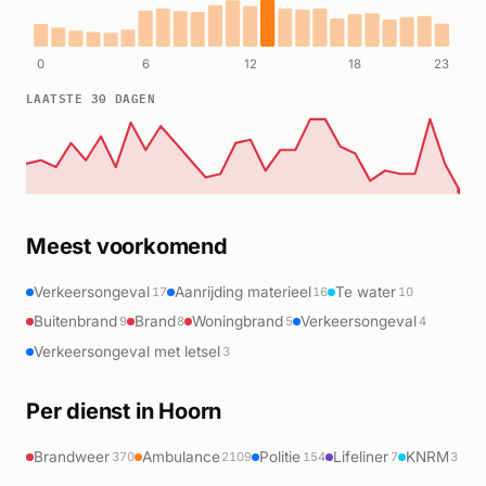
0
6
12
18
23
LAATSTE 30 DAGEN
Meest voorkomend
Verkeersongeval
Aanrijding materieel
Te water
17
16
10
Buitenbrand
Brand
Woningbrand
Verkeersongeval
9
8
5
4
Verkeersongeval met letsel
3
Per dienst in Hoorn
Brandweer
Ambulance
Politie
Lifeliner
KNRM
370
2109
154
7
3