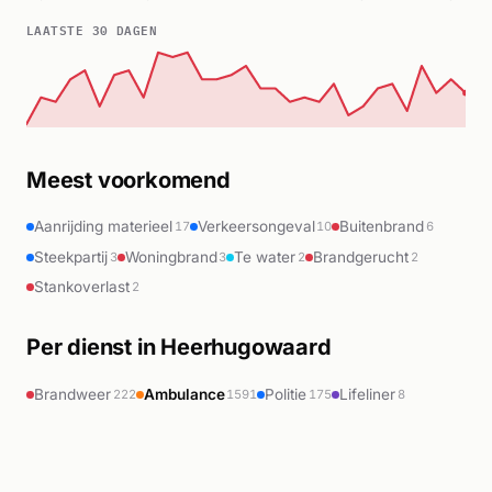
LAATSTE 30 DAGEN
Meest voorkomend
Aanrijding materieel
Verkeersongeval
Buitenbrand
17
10
6
Steekpartij
Woningbrand
Te water
Brandgerucht
3
3
2
2
Stankoverlast
2
Per dienst in Heerhugowaard
Brandweer
Ambulance
Politie
Lifeliner
222
1591
175
8