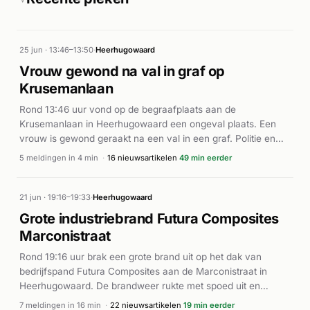
25 jun · 13:46–13:50
·
Heerhugowaard
Vrouw gewond na val in graf op
Krusemanlaan
Rond 13:46 uur vond op de begraafplaats aan de
Krusemanlaan in Heerhugowaard een ongeval plaats. Een
vrouw is gewond geraakt na een val in een graf. Politie en
ambulance werden ingezet, de brandweer voerde
5 meldingen in 4 min
·
16 nieuwsartikelen
49 min eerder
tilassistentie uit bij het bergingswerk. Volgens rodi.nl kwam de
vrouw gewond te liggen in het graf en moest zij met hulp van
de hulpdiensten naar buiten worden gehaald. De omvang
21 jun · 19:16–19:33
·
Heerhugowaard
van haar verwondingen is niet nader bekend.
Grote industriebrand Futura Composites
Marconistraat
Rond 19:16 uur brak een grote brand uit op het dak van
bedrijfspand Futura Composites aan de Marconistraat in
Heerhugowaard. De brandweer rukte met spoed uit en
escaleerde de inzet meerdere keren met extra eenheden
7 meldingen in 16 min
·
22 nieuwsartikelen
19 min eerder