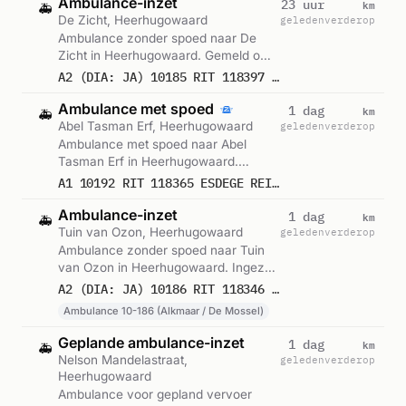
Ambulance-inzet
km
23 uur
🚑
De Zicht, Heerhugowaard
geleden
verderop
Ambulance zonder spoed naar De
Zicht in Heerhugowaard. Gemeld om
18:00.
A2 (DIA: JA) 10185 RIT 118397 DE ZICHT HEERHUGOWAARD
Ambulance met spoed
km
1 dag
🚑
Abel Tasman Erf, Heerhugowaard
geleden
verderop
Ambulance met spoed naar Abel
Tasman Erf in Heerhugowaard.
Gemeld om 16:30.
A1 10192 RIT 118365 ESDEGE REIGERSDAAL ABEL TASMAN ERF ABEL TASMAN ERF HEERHUGOWAARD
Ambulance-inzet
km
1 dag
🚑
Tuin van Ozon, Heerhugowaard
geleden
verderop
Ambulance zonder spoed naar Tuin
van Ozon in Heerhugowaard. Ingezet:
Ambulance 10-186 (Alkmaar / De
A2 (DIA: JA) 10186 RIT 118346 TUIN VAN OZON HEERHUGOWAARD
Mossel). Gemeld om 15:40.
Ambulance 10-186 (Alkmaar / De Mossel)
Geplande ambulance-inzet
km
1 dag
🚑
Nelson Mandelastraat,
geleden
verderop
Heerhugowaard
Ambulance voor gepland vervoer