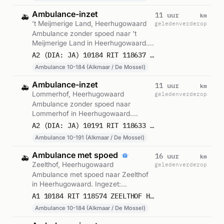
Ambulance-inzet
km
11 uur
🚑
't Meijmerige Land, Heerhugowaard
geleden
verderop
Ambulance zonder spoed naar 't
Meijmerige Land in Heerhugowaard.
Ingezet: Ambulance 10-184 (Alkmaar
A2 (DIA: JA) 10184 RIT 118637 'T MEIJMERIGE LAND HEERHUGOWAARD
/ De Mossel). Gemeld om 06:13.
Ambulance 10-184 (Alkmaar / De Mossel)
Ambulance-inzet
km
11 uur
🚑
Lommerhof, Heerhugowaard
geleden
verderop
Ambulance zonder spoed naar
Lommerhof in Heerhugowaard.
Ingezet: Ambulance 10-191 (Alkmaar /
A2 (DIA: JA) 10191 RIT 118633 LOMMERHOF HEERHUGOWAARD
De Mossel). Gemeld om 05:44.
Ambulance 10-191 (Alkmaar / De Mossel)
Ambulance met spoed
km
16 uur
🚑
Zeelthof, Heerhugowaard
geleden
verderop
Ambulance met spoed naar Zeelthof
in Heerhugowaard. Ingezet:
Ambulance 10-184 (Alkmaar / De
A1 10184 RIT 118574 ZEELTHOF HEERHUGOWAARD
Mossel). Gemeld om 01:04.
Ambulance 10-184 (Alkmaar / De Mossel)