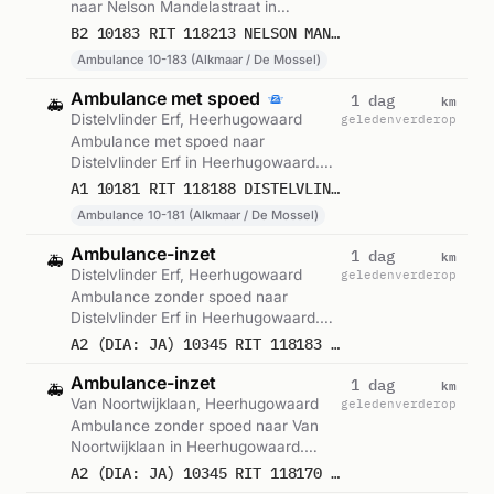
naar Nelson Mandelastraat in
Heerhugowaard. Ingezet: Ambulance
B2 10183 RIT 118213 NELSON MANDELASTRAAT HEERHUGOWAARD
10-183 (Alkmaar / De Mossel).
Ambulance 10-183 (Alkmaar / De Mossel)
Gemeld om 11:09.
Ambulance met spoed
km
1 dag
🚑
Distelvlinder Erf, Heerhugowaard
geleden
verderop
Ambulance met spoed naar
Distelvlinder Erf in Heerhugowaard.
Ingezet: Ambulance 10-181 (Alkmaar /
A1 10181 RIT 118188 DISTELVLINDER ERF HEERHUGOWAARD
De Mossel). Gemeld om 10:13.
Ambulance 10-181 (Alkmaar / De Mossel)
Ambulance-inzet
km
1 dag
🚑
Distelvlinder Erf, Heerhugowaard
geleden
verderop
Ambulance zonder spoed naar
Distelvlinder Erf in Heerhugowaard.
Gemeld om 10:08.
A2 (DIA: JA) 10345 RIT 118183 DISTELVLINDER ERF HEERHUGOWAARD
Ambulance-inzet
km
1 dag
🚑
Van Noortwijklaan, Heerhugowaard
geleden
verderop
Ambulance zonder spoed naar Van
Noortwijklaan in Heerhugowaard.
Gemeld om 09:47.
A2 (DIA: JA) 10345 RIT 118170 -X- VAN NOORTWIJKLAAN HEERHUGOWAARD