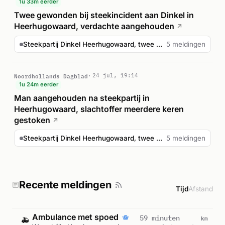
1u 33m eerder
Twee gewonden bij steekincident aan Dinkel in
Heerhugowaard, verdachte aangehouden
↗
Steekpartij Dinkel Heerhugowaard, twee gewonden
5 meldingen
Noordhollands Dagblad
24 jul, 19:14
1u 24m eerder
Man aangehouden na steekpartij in
Heerhugowaard, slachtoffer meerdere keren
gestoken
↗
Steekpartij Dinkel Heerhugowaard, twee gewonden
5 meldingen
Recente meldingen
Tijd
Afstand
Ambulance met spoed
km
59 minuten
🚑