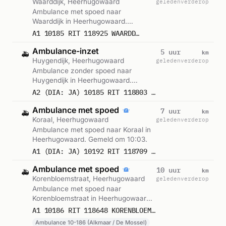
Waarddijk, Heerhugowaard
geleden
verderop
Ambulance met spoed naar
Waarddijk in Heerhugowaard.
Gemeld om 16:39.
A1 10185 RIT 118925 WAARDDIJK HEERHUGOWAARD
Ambulance-inzet
km
5 uur
🚑
Huygendijk, Heerhugowaard
geleden
verderop
Ambulance zonder spoed naar
Huygendijk in Heerhugowaard.
Gemeld om 12:34.
A2 (DIA: JA) 10185 RIT 118803 HUYGENDIJK HEERHUGOWAARD
Ambulance met spoed
km
7 uur
🚑
Koraal, Heerhugowaard
geleden
verderop
Ambulance met spoed naar Koraal in
Heerhugowaard. Gemeld om 10:03.
A1 (DIA: JA) 10192 RIT 118709 KORAAL HEERHUGOWAARD
Ambulance met spoed
km
10 uur
🚑
Korenbloemstraat, Heerhugowaard
geleden
verderop
Ambulance met spoed naar
Korenbloemstraat in Heerhugowaard.
Ingezet: Ambulance 10-186 (Alkmaar /
A1 10186 RIT 118648 KORENBLOEMSTRAAT HEERHUGOWAARD
De Mossel). Gemeld om 07:01.
Ambulance 10-186 (Alkmaar / De Mossel)