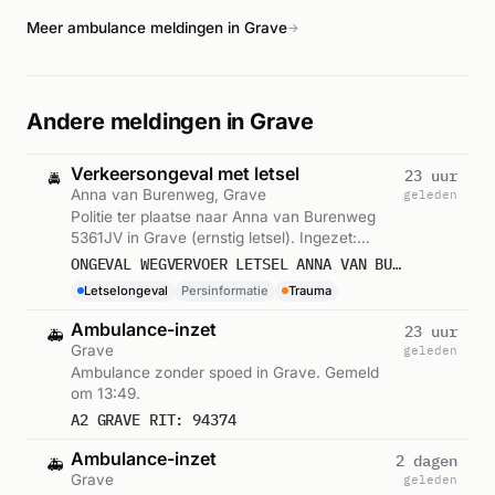
Meer ambulance meldingen in Grave
→
Andere meldingen in Grave
Verkeersongeval met letsel
23 uur
🚔
Anna van Burenweg, Grave
geleden
Politie ter plaatse naar Anna van Burenweg
5361JV in Grave (ernstig letsel). Ingezet:
Persinformatie. Gemeld om 13:50.
ONGEVAL WEGVERVOER LETSEL ANNA VAN BURENWEG 5361JV GRAVE
Letselongeval
Persinformatie
Trauma
Ambulance-inzet
23 uur
🚑
Grave
geleden
Ambulance zonder spoed in Grave. Gemeld
om 13:49.
A2 GRAVE RIT: 94374
Ambulance-inzet
2 dagen
🚑
Grave
geleden