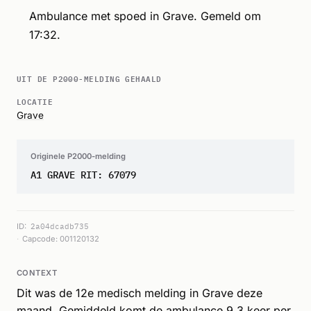
Ambulance met spoed in Grave. Gemeld om
17:32.
UIT DE P2000-MELDING GEHAALD
LOCATIE
Grave
Originele P2000-melding
A1 GRAVE RIT: 67079
ID:
2a04dcadb735
Capcode: 001120132
CONTEXT
Dit was de 12e medisch melding in Grave deze
maand. Gemiddeld komt de ambulance 9.3 keer per