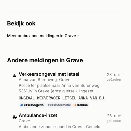
Bekijk ook
Meer ambulance meldingen in Grave
→
Andere meldingen in Grave
Verkeersongeval met letsel
23 uur
🚔
Anna van Burenweg, Grave
geleden
Politie ter plaatse naar Anna van Burenweg
5361JV in Grave (ernstig letsel). Ingezet:
Persinformatie. Gemeld om 13:50.
ONGEVAL WEGVERVOER LETSEL ANNA VAN BURENWEG 5361JV GRAVE
Letselongeval
Persinformatie
Trauma
Ambulance-inzet
23 uur
🚑
Grave
geleden
Ambulance zonder spoed in Grave. Gemeld