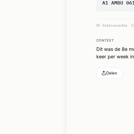
A1 AMBU 06
ID:
5d16ceaae4ba
C
CONTEXT
Dit was de 8e m
keer per week in
Delen