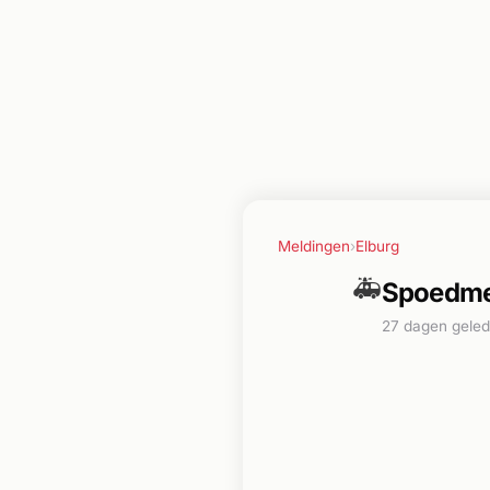
Meldingen
›
Elburg
🚑
Spoedmel
27 dagen gele