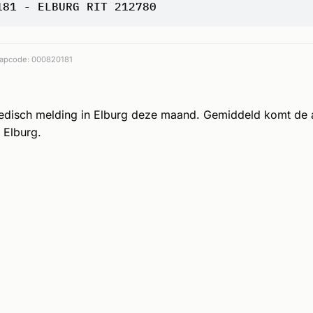
181 - ELBURG RIT 212780
apcode: 000820181
edisch melding in Elburg deze maand. Gemiddeld komt de
 Elburg.