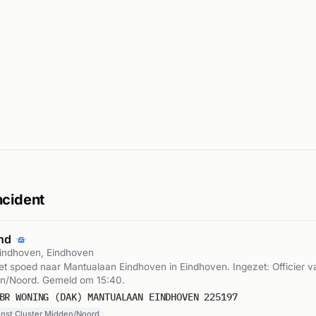
ncident
and
indhoven, Eindhoven
 spoed naar Mantualaan Eindhoven in Eindhoven. Ingezet: Officier v
en/Noord. Gemeld om 15:40.
BR WONING (DAK) MANTUALAAN EINDHOVEN 225197
ienst Cluster Midden/Noord