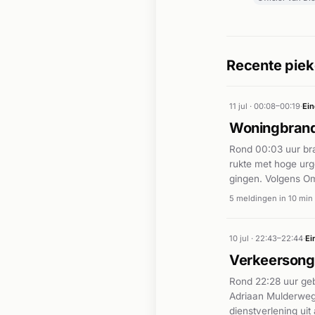
Recente piek
11 jul · 00:08–00:19
·
Ei
Woningbrand
Rond 00:03 uur br
rukte met hoge urg
gingen. Volgens Om
incident was een f
5 meldingen in 10 min
Verdere details o
10 jul · 22:43–22:44
·
Ei
Verkeersong
Rond 22:28 uur ge
Adriaan Mulderweg 
dienstverlening ui