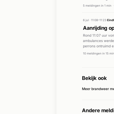
Marinus van Meelwe
5 meldingen in 1 min
·
de verwondingen zi
6 jul · 11:08–11:23
·
Eind
Aanrijding o
Rond 11:07 uur von
ambulances werden
perrons ontruimd en
hulp verleend aan
10 meldingen in 15 mi
verdere details ov
Bekijk ook
Meer brandweer me
Andere meldi