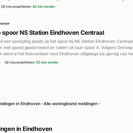
g. Het is onduidelijk hoeveel voertuigen betrokken waren bij het incid
28 nieuwsartikelen
42 min eerder
jn. De hulpdiensten waren ongeveer vijftien minuten actief ter plaatse
hoven
p spoor NS Station Eindhoven Centraal
d een aanrijding plaats op het spoor bij NS Station Eindhoven Centraa
 met spoed gealarmeerd en rukten uit naar spoor 4. Volgens Omroep
 werd al het treinverkeer rond Eindhoven stilgelegd als gevolg van het
 reizigers die het gebeurde hebben zien aankomen. De omvang van 
n
·
39 nieuwsartikelen
20 min eerder
er het verloop van de hulpverlening zijn niet nader uit de meldingen e
ldingen in Eindhoven
Alle woningbrand meldingen
→
→
ngen in Eindhoven