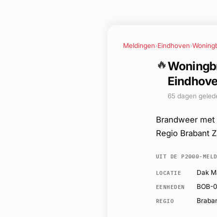
Meldingen
›
Eindhoven
›
Woning
🔥
Woningbr
Eindhov
65 dagen geled
Brandweer met 
Regio Brabant 
UIT DE P2000-MEL
LOCATIE
Dak M
EENHEDEN
BOB-
REGIO
Braban