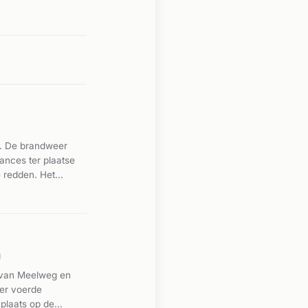
n. De brandweer
ances ter plaatse
e redden. Het
diensten vereiste.
n
s van Meelweg en
eer voerde
 plaats op de