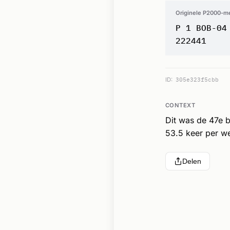
Originele P2000-m
P 1 BOB-04
222441
ID:
305e323f5cbb
CONTEXT
Dit was de 47e 
53.5 keer per w
Delen