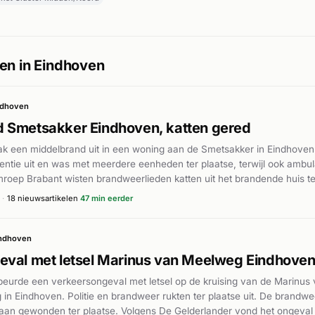
en in Eindhoven
ndhoven
 Smetsakker Eindhoven, katten gered
ak een middelbrand uit in een woning aan de Smetsakker in Eindhove
entie uit en was met meerdere eenheden ter plaatse, terwijl ook ambul
roep Brabant wisten brandweerlieden katten uit het brandende huis t
elle woningbrand die in de vroege ochtenduren veel aandacht van hulp
·
18 nieuwsartikelen
47 min eerder
ver gewonden of de omvang van de schade zijn niet bekend gemaakt.
ndhoven
eval met letsel Marinus van Meelweg Eindhove
beurde een verkeersongeval met letsel op de kruising van de Marinu
in Eindhoven. Politie en brandweer rukten ter plaatse uit. De brandw
t aan gewonden ter plaatse. Volgens De Gelderlander vond het ongeval