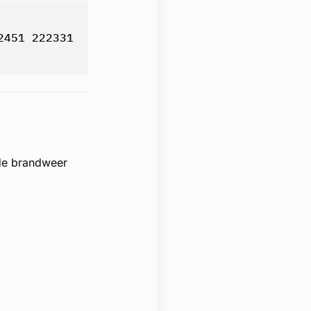
2451 222331
de brandweer