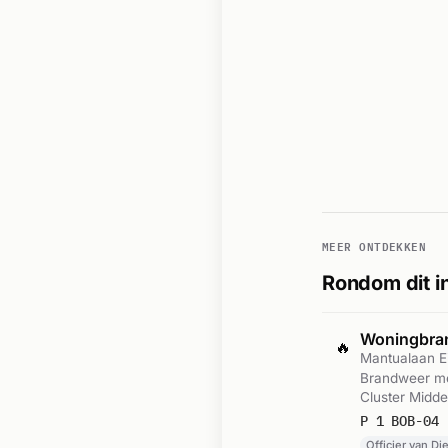
MEER ONTDEKKEN
Rondom dit i
Woningbr
🔥
Mantualaan E
Brandweer met
Cluster Midd
P 1 BOB-04 
Officier van D