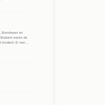
ent of hoe ernstig
.
l. Brandweer en
 Brabant waren de
 incident. Er werd
gewonden en
n bronnen bekend.