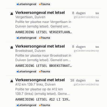
Letselongeval
Trauma
Verkeersongeval met letsel
km
8 dagen
🚔
Vergertlaan, Duiven
geleden
verderop
Politie ter plaatse naar Vergertlaan in
Duiven (ernstig letsel). Gemeld om
14:57.
AANRIJDING LETSEL VERGERTLAAN DUIVEN 573606
Letselongeval
Trauma
Verkeersongeval met letsel
km
8 dagen
🚔
Broekstraat, Duiven
geleden
verderop
Politie ter plaatse naar Broekstraat in
Duiven (ernstig letsel). Gemeld om
08:46.
AANRIJDING LETSEL BROEKSTRAAT DUIVEN 572658
Letselongeval
Trauma
Verkeersongeval met letsel
km
10 dagen
🚔
A12 km 139.7 links, Duiven
geleden
verderop
Politie ter plaatse op de A12 km
139.7 (links) (ernstig letsel). Gemeld
om 11:36.
AANRIJDING LETSEL A12 LI 139,7 DUIVEN 567693
Letselongeval
Trauma