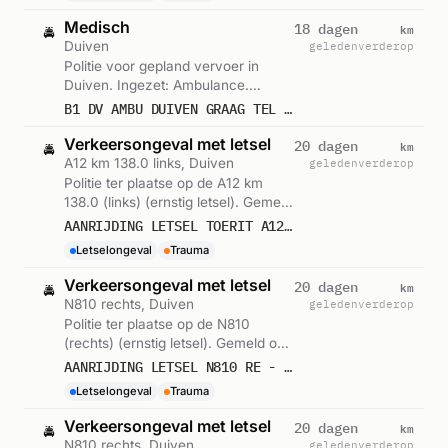
Medisch
km
18 dagen
🚔
Duiven
geleden
verderop
Politie voor gepland vervoer in
Duiven. Ingezet: Ambulance.
Gemeld om 11:10.
B1 DV AMBU DUIVEN GRAAG TEL CONTACT ZCC
Verkeersongeval met letsel
km
20 dagen
🚔
A12 km 138.0 links, Duiven
geleden
verderop
Politie ter plaatse op de A12 km
138.0 (links) (ernstig letsel). Gemeld
om 15:32.
AANRIJDING LETSEL TOERIT A12 LI - DUIVEN 28 138,0 D DUIVEN 541234
Letselongeval
Trauma
Verkeersongeval met letsel
km
20 dagen
🚔
N810 rechts, Duiven
geleden
verderop
Politie ter plaatse op de N810
(rechts) (ernstig letsel). Gemeld om
08:37.
AANRIJDING LETSEL N810 RE - OOSTSINGEL DUIVEN 540188
Letselongeval
Trauma
Verkeersongeval met letsel
km
20 dagen
🚔
N810 rechts, Duiven
geleden
verderop