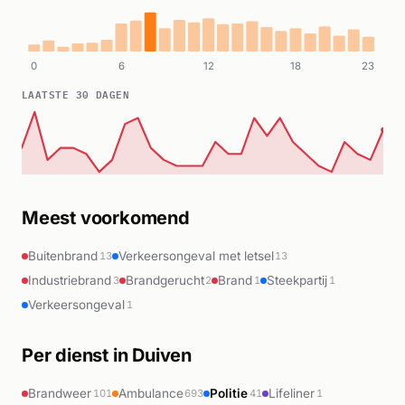
0
6
12
18
23
LAATSTE 30 DAGEN
Meest voorkomend
Buitenbrand
Verkeersongeval met letsel
13
13
Industriebrand
Brandgerucht
Brand
Steekpartij
3
2
1
1
Verkeersongeval
1
Per dienst in Duiven
Brandweer
Ambulance
Politie
Lifeliner
101
693
41
1