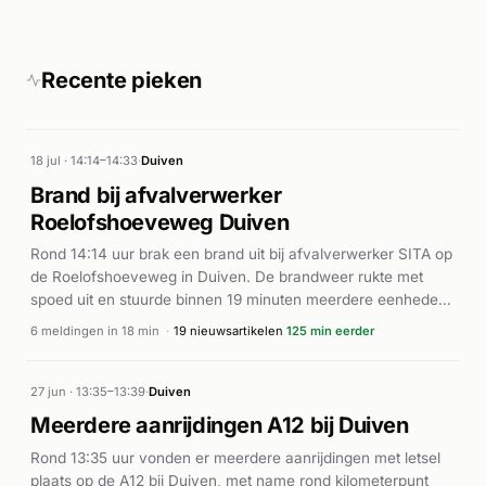
Recente pieken
18 jul · 14:14–14:33
·
Duiven
Brand bij afvalverwerker
Roelofshoeveweg Duiven
Rond 14:14 uur brak een brand uit bij afvalverwerker SITA op
de Roelofshoeveweg in Duiven. De brandweer rukte met
spoed uit en stuurde binnen 19 minuten meerdere eenheden
op af, waarbij de melding werd opgeschaald van buitenbrand
6 meldingen in 18 min
·
19 nieuwsartikelen
125 min eerder
naar middelbrand. Volgens nieuwsbronnen veroorzaakte de
brand veel rook in het gebied. RTV Connect meldt dat dit een
herhaalde brand betreft bij de afvalverwerkingslocatie, nu
27 jun · 13:35–13:39
·
Duiven
ook onder de naam PreZero bekend. De brandweer had het
Meerdere aanrijdingen A12 bij Duiven
incident onder controle.
Rond 13:35 uur vonden er meerdere aanrijdingen met letsel
plaats op de A12 bij Duiven, met name rond kilometerpunt