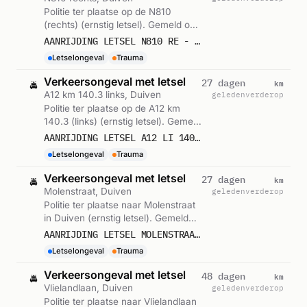
Politie ter plaatse op de N810
(rechts) (ernstig letsel). Gemeld om
08:35.
AANRIJDING LETSEL N810 RE - OOSTSINGEL DUIVEN 540188
Letselongeval
Trauma
Verkeersongeval met letsel
km
27 dagen
🚔
A12 km 140.3 links, Duiven
geleden
verderop
Politie ter plaatse op de A12 km
140.3 (links) (ernstig letsel). Gemeld
om 17:47.
AANRIJDING LETSEL A12 LI 140,3 DUIVEN 520654
Letselongeval
Trauma
Verkeersongeval met letsel
km
27 dagen
🚔
Molenstraat, Duiven
geleden
verderop
Politie ter plaatse naar Molenstraat
in Duiven (ernstig letsel). Gemeld
om 10:38.
AANRIJDING LETSEL MOLENSTRAAT DUIVEN 519413
Letselongeval
Trauma
Verkeersongeval met letsel
km
48 dagen
🚔
Vlielandlaan, Duiven
geleden
verderop
Politie ter plaatse naar Vlielandlaan