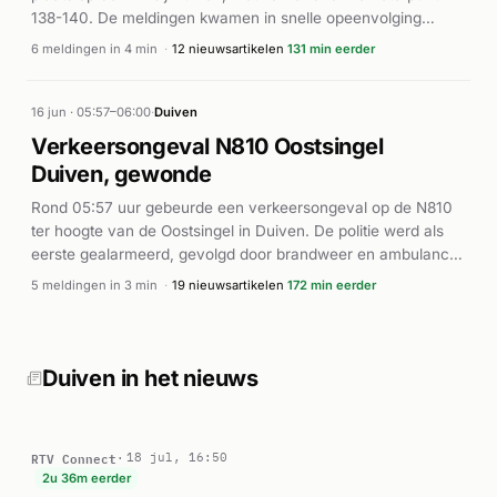
138-140. De meldingen kwamen in snelle opeenvolging
binnen, met een eCall-melding onder de eerste berichten.
6 meldingen in 4 min
·
12 nieuwsartikelen
131 min eerder
Hulpdiensten rukten uit naar de betrokken locaties. Volgens
Omroep Gelderland betrof het het tweede ongeluk op de A12
bij Duiven op dezelfde dag, wat duidt op een drukke
16 jun · 05:57–06:00
·
Duiven
verkeerssituatie in dat gebied.
Verkeersongeval N810 Oostsingel
Duiven, gewonde
Rond 05:57 uur gebeurde een verkeersongeval op de N810
ter hoogte van de Oostsingel in Duiven. De politie werd als
eerste gealarmeerd, gevolgd door brandweer en ambulance
met spoed (P1 en A1). Volgens de nieuwsberichten raakte
5 meldingen in 3 min
·
19 nieuwsartikelen
172 min eerder
een automobilist gewond toen zijn auto tegen een
verkeersbord botste. De auto liep zware schade op bij het
eenzijdige ongeval. De hulpdiensten waren snel ter plaatse
en verzorgden medische hulp aan de gewonde. Er werd veel
Duiven in het nieuws
schade gemeld aan zowel het voertuig als de infrastructuur
op de locatie.
RTV Connect
18 jul, 16:50
2u 36m eerder