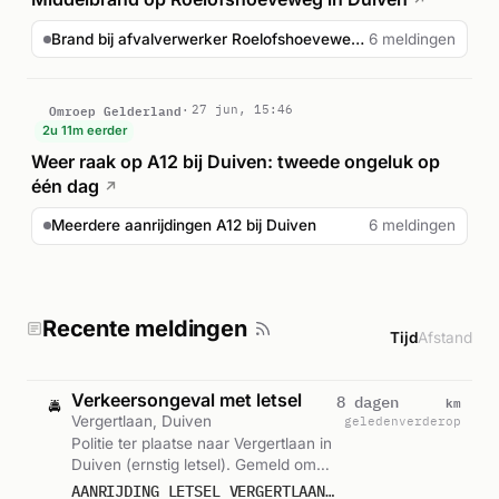
↗
Brand bij afvalverwerker Roelofshoeveweg Duiven
6 meldingen
Omroep Gelderland
27 jun, 15:46
2u 11m eerder
Weer raak op A12 bij Duiven: tweede ongeluk op
één dag
↗
Meerdere aanrijdingen A12 bij Duiven
6 meldingen
Recente meldingen
Tijd
Afstand
Verkeersongeval met letsel
km
8 dagen
🚔
Vergertlaan, Duiven
geleden
verderop
Politie ter plaatse naar Vergertlaan in
Duiven (ernstig letsel). Gemeld om
15:00.
AANRIJDING LETSEL VERGERTLAAN DUIVEN 573606