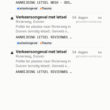
05:57.
AANRIJDING LETSEL N810 - OOSTSINGEL 0,8 DUIVEN 442731
Letselongeval
Trauma
Verkeersongeval met letsel
km
54 dagen
🚔
Rivierweg, Duiven
geleden
verderop
Politie ter plaatse naar Rivierweg in
Duiven (ernstig letsel). Gemeld om
00:24.
AANRIJDING LETSEL RIVIERWEG DUIVEN 437189
Letselongeval
Trauma
Verkeersongeval met letsel
km
54 dagen
🚔
Rivierweg, Duiven
geleden
verderop
Politie ter plaatse naar Rivierweg in
Duiven (ernstig letsel). Gemeld om
00:20.
AANRIJDING LETSEL RIVIERWEG DUIVEN 437189
Letselongeval
Trauma
Verkeersongeval met letsel
km
57 dagen
🚔
Westsingel, Duiven
geleden
verderop
Politie ter plaatse naar Westsingel in
Duiven (ernstig letsel). Gemeld om
17:38.
AANRIJDING LETSEL WESTSINGEL DUIVEN 427999