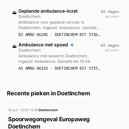
Geplande ambulance-inzet
65 dagen
🚑
Doetinchem
geleden
Ambulance voor gepland vervoer in
Doetinchem. Ingezet: Ambulance. Gemeld
om 10:44.
B2 AMBU 06201 - DOETINCHEM RIT 171696
Ambulance met spoed
65 dagen
🚑
Doetinchem
geleden
Ambulance met spoed in Doetinchem.
Ingezet: Ambulance. Gemeld om 10:54.
A1 AMBU 06153 - DOETINCHEM RIT 171708
Recente pieken in Doetinchem
30 jun · 12:01–12:16
·
Doetinchem
Spoorwegongeval Europaweg
Doetinchem