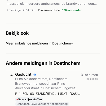
massaal uit: meerdere ambulances, de brandweer en een
verwondingen.
lifeliner werden ingezet voor de reddingsoperatie. Volgens
7 meldingen in 14 min
·
10 nieuwsartikelen
120 min eerder
Alarmeringen en diverse nieuwsbronnen speelde het incident
zich af ter hoogte van de Brasem in Doetinchem. Volgens
REGIO8 en 112 Achterhoek Nieuws werd naar aanleiding van
de melding later een jongeman aangehouden. Verdere details
Bekijk ook
over de precieze toedracht en uitkomst van het incident zijn
niet vrijgegeven.
Meer ambulance meldingen in Doetinchem
→
Andere meldingen in Doetinchem
Gaslucht
3 minuten
🔥
Prins Alexanderstraat, Doetinchem
geleden
Brandweer met spoed naar Prins
Alexanderstraat in Doetinchem. Ingezet:
Lichtkrant, Bevelvoerders Kazerneploeg.
P 1 BON-03 STANK/HIND. LUCHT (GASLUCHT) (BINNEN) PRINS ALEXANDERSTRAAT DOETINCHEM 065331
Let op: incident met gevaarlijke stoffen.
Gevaarlijke stoffen
Gemeld om 13:03.
Lichtkrant, Bevelvoerders Kazerneploeg