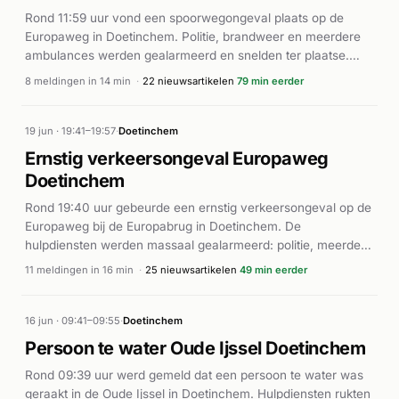
Rond 11:59 uur vond een spoorwegongeval plaats op de
Europaweg in Doetinchem. Politie, brandweer en meerdere
ambulances werden gealarmeerd en snelden ter plaatse.
Ook een traumahelikopter (Lifeliner) werd ingezet. Het
8 meldingen in 14 min
·
22 nieuwsartikelen
79 min eerder
incident veroorzaakte ernstige verstoring van het
treinverkeer: er reed geen treinen tussen Wehl en
Doetinchem. Volgens lokale media (Omroep Gelderland en
19 jun · 19:41–19:57
·
Doetinchem
REGIO8) was sprake van letsel waarbij de helikopterberging
Ernstig verkeersongeval Europaweg
noodzakelijk was. De exacte toedracht en aantal gewonden
Doetinchem
zijn niet in detail gerapporteerd.
Rond 19:40 uur gebeurde een ernstig verkeersongeval op de
Europaweg bij de Europabrug in Doetinchem. De
hulpdiensten werden massaal gealarmeerd: politie, meerdere
ambulances, een traumahelikopter en brandweer kwamen
11 meldingen in 16 min
·
25 nieuwsartikelen
49 min eerder
ter plaatse. Volgens 112 Achterhoek Nieuws betroffen het
incident onder meer een jongeman die van de Europabrug
sprong. De traumahelikopter werd ingezet voor de medische
16 jun · 09:41–09:55
·
Doetinchem
hulpverlening. Details over de precieze oorzaak en het
Persoon te water Oude Ijssel Doetinchem
aantal gewonden zijn niet volledig uit de beschikbare
Rond 09:39 uur werd gemeld dat een persoon te water was
bronnen op te maken, maar de massale inzet van
geraakt in de Oude Ijssel in Doetinchem. Hulpdiensten rukten
hulpdiensten duidt op een incident met ernstige