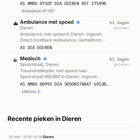
A1 AMBU 07107 DIA DIEREN RIT 171898
Ambulance-07-107
Ambulance met spoed
63 dagen
🚑
Dieren
geleden
Ambulance met spoed in Dieren. Ingezet:
Direct Inzetbare Ambulance. Gemeld om
13:45.
A1 DIA DIEREN
Medisch
63 dagen
🚁
Spoorstraat, Dieren
geleden
Traumahelikopter met spoed naar
Spoorstraat 6953BX in Dieren. Ingezet:
LifeLiner 3. Gemeld om 13:47.
A1 AMBU 08993 DIA SPOORSTRAAT 6953BX DIEREN RIT 171903 REGIO 7
LifeLiner 3
Recente pieken in Dieren
20 mei · 15:15–15:19
·
Dieren