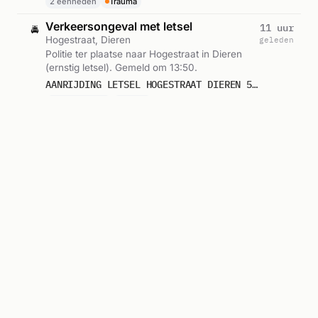
2 eenheden
Trauma
Verkeersongeval met letsel
11 uur
🚔
Hogestraat, Dieren
geleden
Politie ter plaatse naar Hogestraat in Dieren
(ernstig letsel). Gemeld om 13:50.
AANRIJDING LETSEL HOGESTRAAT DIEREN 595766
Letselongeval
Trauma
Politie-inzet
14 uur
🚔
Lavendel, Dieren
geleden
Politie ter plaatse naar Lavendel in Dieren.
Ingezet: Persalarm Politie. Gemeld om 11:31.
2 LOSLOPENDE DIEREN LAVENDEL KRIMPEN AAN DEN IJSS ICNUM 463127
Persalarm Politie
Ambulance-inzet
14 uur
🚑
Dieren
geleden
Ambulance zonder spoed in Dieren. Ingezet:
Ambulance-07-102. Gemeld om 11:12.
A2 AMBU 07102 VWS DIEREN RIT 242145
Ambulance-07-102