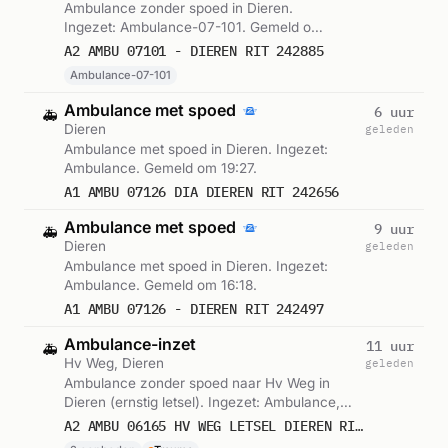
Ambulance zonder spoed in Dieren.
Ingezet: Ambulance-07-101. Gemeld om
01:14.
A2 AMBU 07101 - DIEREN RIT 242885
Ambulance-07-101
Ambulance met spoed
6 uur
🚑
Dieren
geleden
Ambulance met spoed in Dieren. Ingezet:
Ambulance. Gemeld om 19:27.
A1 AMBU 07126 DIA DIEREN RIT 242656
Ambulance met spoed
9 uur
🚑
Dieren
geleden
Ambulance met spoed in Dieren. Ingezet:
Ambulance. Gemeld om 16:18.
A1 AMBU 07126 - DIEREN RIT 242497
Ambulance-inzet
11 uur
🚑
Hv Weg, Dieren
geleden
Ambulance zonder spoed naar Hv Weg in
Dieren (ernstig letsel). Ingezet: Ambulance,
Hulpverleningsvoertuig. Gemeld om 13:51.
A2 AMBU 06165 HV WEG LETSEL DIEREN RIT 242327