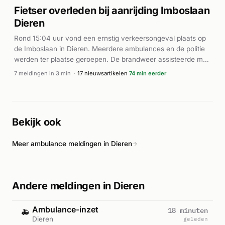
Fietser overleden bij aanrijding Imboslaan
Dieren
Rond 15:04 uur vond een ernstig verkeersongeval plaats op
de Imboslaan in Dieren. Meerdere ambulances en de politie
werden ter plaatse geroepen. De brandweer assisteerde met
zichtscherm na de aanrijding. Volgens nieuwsbronnen
7 meldingen in 3 min
·
17 nieuwsartikelen
74 min eerder
verloor een fietser het leven bij de botsing. De
autobestuurder raakte gewond. Volgens RTV Connect reed
de automobilist door na het ongeval. Meerdere hulpdiensten
waren betrokken bij de afhandeling van het incident op de
Bekijk ook
Imboslaan.
Meer ambulance meldingen in Dieren
→
Andere meldingen in Dieren
Ambulance-inzet
18 minuten
🚑
Dieren
geleden