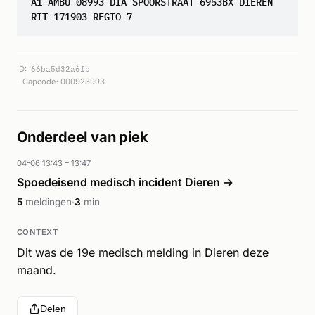
A1 AMBU 08993 DIA SPOORSTRAAT 6953BX DIEREN
RIT 171903 REGIO 7
ID:
66ba5d32a6fb
Capcode: 000923993
Onderdeel van piek
04-06 13:43 – 13:47
Spoedeisend medisch incident Dieren →
5
meldingen
·
3
min
CONTEXT
Dit was de 19e medisch melding in Dieren deze
maand.
Delen