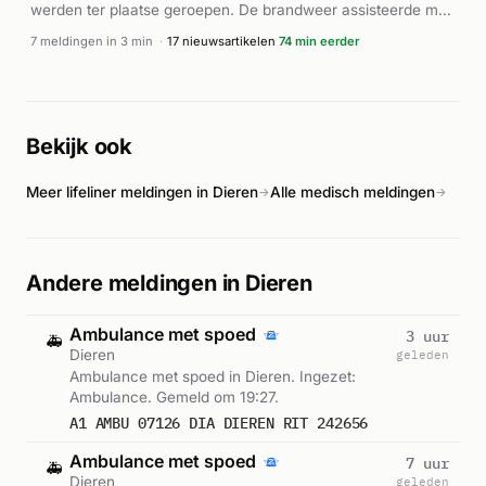
werden ter plaatse geroepen. De brandweer assisteerde met
zichtscherm na de aanrijding. Volgens nieuwsbronnen
7 meldingen in 3 min
·
17 nieuwsartikelen
74 min eerder
verloor een fietser het leven bij de botsing. De
autobestuurder raakte gewond. Volgens RTV Connect reed
de automobilist door na het ongeval. Meerdere hulpdiensten
waren betrokken bij de afhandeling van het incident op de
Bekijk ook
Imboslaan.
Meer lifeliner meldingen in Dieren
Alle medisch meldingen
→
→
Andere meldingen in Dieren
Ambulance met spoed
3 uur
🚑
Dieren
geleden
Ambulance met spoed in Dieren. Ingezet:
Ambulance. Gemeld om 19:27.
A1 AMBU 07126 DIA DIEREN RIT 242656
Ambulance met spoed
7 uur
🚑
Dieren
geleden