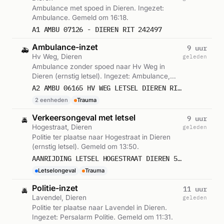
Ambulance met spoed in Dieren. Ingezet:
Ambulance. Gemeld om 16:18.
A1 AMBU 07126 - DIEREN RIT 242497
Ambulance-inzet
9 uur
🚑
Hv Weg, Dieren
geleden
Ambulance zonder spoed naar Hv Weg in
Dieren (ernstig letsel). Ingezet: Ambulance,
Hulpverleningsvoertuig. Gemeld om 13:51.
A2 AMBU 06165 HV WEG LETSEL DIEREN RIT 242327
2 eenheden
Trauma
Verkeersongeval met letsel
9 uur
🚔
Hogestraat, Dieren
geleden
Politie ter plaatse naar Hogestraat in Dieren
(ernstig letsel). Gemeld om 13:50.
AANRIJDING LETSEL HOGESTRAAT DIEREN 595766
Letselongeval
Trauma
Politie-inzet
11 uur
🚔
Lavendel, Dieren
geleden
Politie ter plaatse naar Lavendel in Dieren.
Ingezet: Persalarm Politie. Gemeld om 11:31.