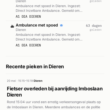
Dieren
geleden
Ambulance met spoed in Dieren. Ingezet:
Direct Inzetbare Ambulance. Gemeld om
13:45.
A1 DIA DIEREN
Ambulance met spoed
63 dagen
🚑
Dieren
geleden
Ambulance met spoed in Dieren. Ingezet:
Direct Inzetbare Ambulance. Gemeld om
13:47.
A1 DIA DIEREN
Recente pieken in Dieren
20 mei · 15:15–15:19
·
Dieren
Fietser overleden bij aanrijding Imboslaan
Dieren
Rond 15:04 uur vond een ernstig verkeersongeval plaats op
de Imboslaan in Dieren. Meerdere ambulances en de politie