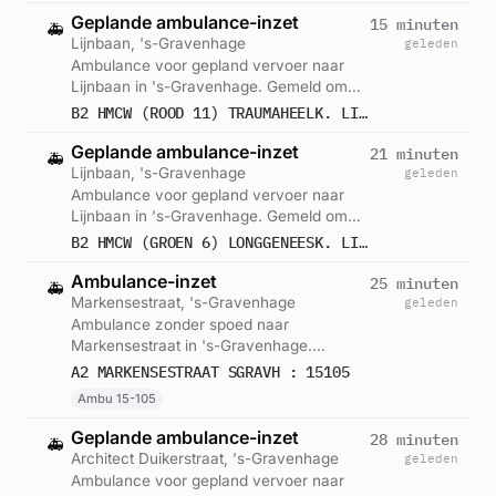
Geplande ambulance-inzet
15 minuten
🚑
Lijnbaan, 's-Gravenhage
geleden
Ambulance voor gepland vervoer naar
Lijnbaan in 's-Gravenhage. Gemeld om
09:52.
B2 HMCW (ROOD 11) TRAUMAHEELK. LIJNBAAN SGRAVH : (MEDIUM CARE) 15240
Geplande ambulance-inzet
21 minuten
🚑
Lijnbaan, 's-Gravenhage
geleden
Ambulance voor gepland vervoer naar
Lijnbaan in 's-Gravenhage. Gemeld om
09:46.
B2 HMCW (GROEN 6) LONGGENEESK. LIJNBAAN SGRAVH : (MEDIUM CARE) 15213
Ambulance-inzet
25 minuten
🚑
Markensestraat, 's-Gravenhage
geleden
Ambulance zonder spoed naar
Markensestraat in 's-Gravenhage.
Ingezet: Ambu 15-105. Gemeld om 09:42.
A2 MARKENSESTRAAT SGRAVH : 15105
Ambu 15-105
Geplande ambulance-inzet
28 minuten
🚑
Architect Duikerstraat, 's-Gravenhage
geleden
Ambulance voor gepland vervoer naar