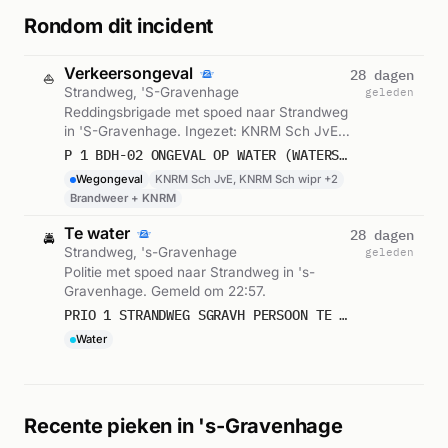
Rondom dit incident
Verkeersongeval
28 dagen
⛵
Strandweg, 'S-Gravenhage
geleden
Reddingsbrigade met spoed naar Strandweg
in 'S-Gravenhage. Ingezet: KNRM Sch JvE,
KNRM Sch wipr, KNRM HGL MONI en 1
P 1 BDH-02 ONGEVAL OP WATER (WATERSPORTER IN PROBLEMEN) STRANDWEG 'S-GRAVENHAGE 357195 357192
andere eenheden. Gemeld om 22:57.
Wegongeval
KNRM Sch JvE, KNRM Sch wipr +2
Brandweer + KNRM
Te water
28 dagen
🚔
Strandweg, 's-Gravenhage
geleden
Politie met spoed naar Strandweg in 's-
Gravenhage. Gemeld om 22:57.
PRIO 1 STRANDWEG SGRAVH PERSOON TE WATER
Water
Recente pieken in 's-Gravenhage