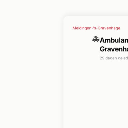
Meldingen
›
's-Gravenhage
🚑
Ambulanc
Gravenh
29 dagen gele