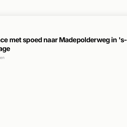
e met spoed naar Madepolderweg in 's-
age
den