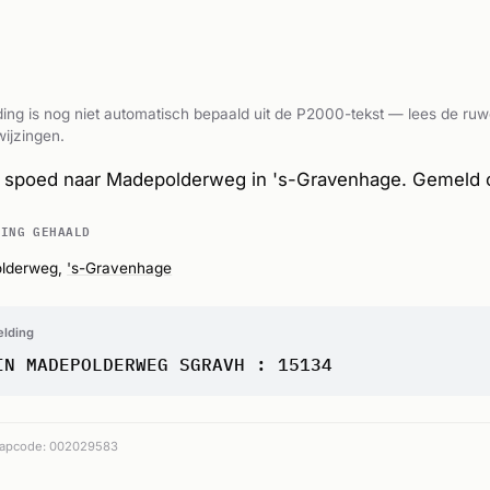
ing is nog niet automatisch bepaald uit de P2000-tekst — lees de ruw
ijzingen.
spoed naar Madepolderweg in 's-Gravenhage. Gemeld 
DING GEHAALD
lderweg,
's-Gravenhage
elding
IN MADEPOLDERWEG SGRAVH : 15134
apcode: 002029583