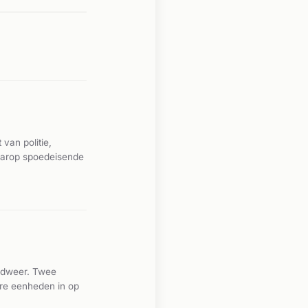
van politie,
aarop spoedeisende
ndweer. Twee
re eenheden in op