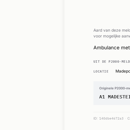
Aard van deze meld
voor mogelijke aanw
Ambulance met 
UIT DE P2000-MEL
LOCATIE
Madepo
Originele P2000-m
A1 MADESTE
ID:
140dbe4672a3
C