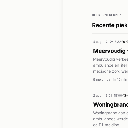
MEER ONTDEKKEN
Recente piek
4 aug · 17:17–17:32
·
's-
Meervoudig 
Meervoudig verkeer
ambulance en life
medische zorg wer
8 meldingen in 15 min
2 aug · 18:51–19:00
·
'S
Woningbrand
Woningbrand aan d
ambulances werden
de P1-melding.