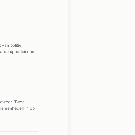
van politie,
aarop spoedeisende
ndweer. Twee
re eenheden in op