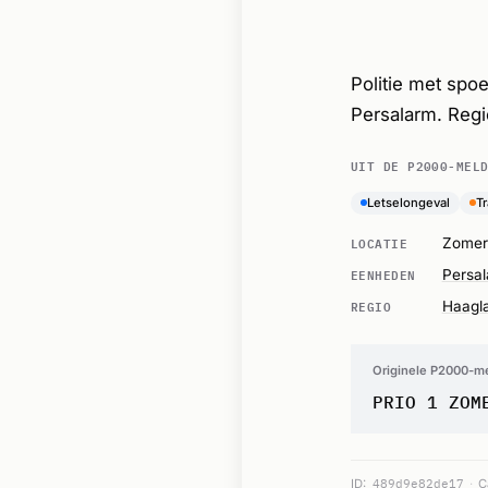
Politie met spoe
Persalarm. Reg
UIT DE P2000-MEL
Letselongeval
T
LOCATIE
Zomert
EENHEDEN
Persa
REGIO
Haagl
Originele P2000-m
PRIO 1 ZOM
ID:
489d9e82de17
C