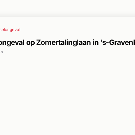
selongeval
ongeval op Zomertalinglaan in 's-Grave
en