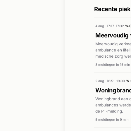
Recente piek
4 aug · 17:17–17:32
·
's-
Meervoudig 
Meervoudig verkeer
ambulance en life
medische zorg wer
8 meldingen in 15 min
2 aug · 18:51–19:00
·
'S
Woningbrand
Woningbrand aan d
ambulances werden
de P1-melding.
5 meldingen in 9 min