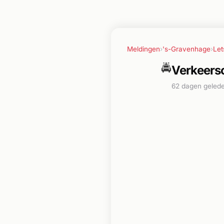
Meldingen
›
's-Gravenhage
›
Let
🚔
Verkeers
62 dagen geled