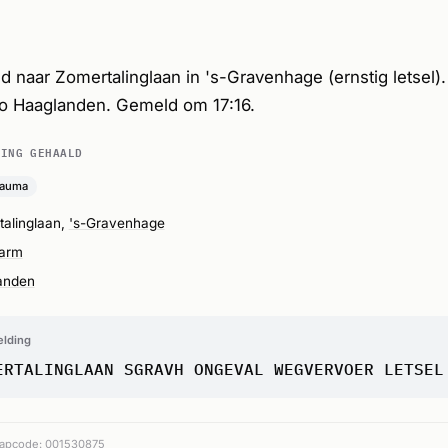
d naar Zomertalinglaan in 's-Gravenhage (ernstig letsel).
io Haaglanden. Gemeld om 17:16.
DING GEHAALD
rauma
alinglaan,
's-Gravenhage
larm
anden
elding
ERTALINGLAAN SGRAVH ONGEVAL WEGVERVOER LETSEL
apcode: 001530875