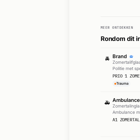
MEER ONTDEKKEN
Rondom dit i
Brand
🚔
Zomertalifgla
Politie met sp
PRIO 1 ZOME
Trauma
Ambulance
🚑
Zomertalingl
Ambulance me
A1 ZOMERTAL