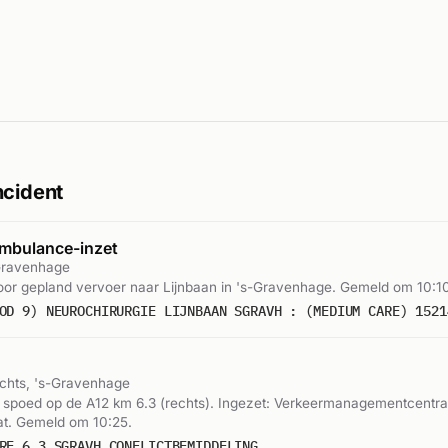
ncident
mbulance-inzet
-Gravenhage
or gepland vervoer naar Lijnbaan in 's-Gravenhage. Gemeld om 10:1
OD 9) NEUROCHIRURGIE LIJNBAAN SGRAVH : (MEDIUM CARE) 1521
echts, 's-Gravenhage
r spoed op de A12 km 6.3 (rechts). Ingezet: Verkeermanagementcentra
at. Gemeld om 10:25.
RE 6,3 SGRAVH CONFLICTBEMIDDELING