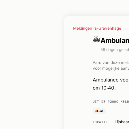
Meldingen
›
's-Gravenhage
🚑
Ambulanc
59 dagen gele
Aard van deze meld
voor mogelijke aanw
Ambulance voor 
om 10:40.
UIT DE P2000-MEL
Hart
LOCATIE
Lijnbaa