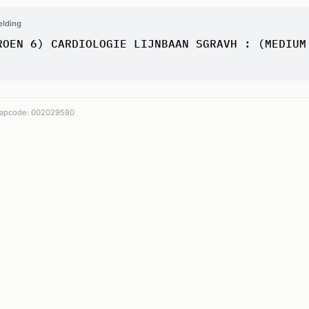
elding
ROEN 6) CARDIOLOGIE LIJNBAAN SGRAVH : (MEDIUM
apcode: 002029580