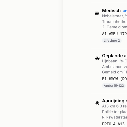
Medisch
🚁
Nobelstraat,
Traumahelikop
2. Gemeld om 
A1 AMBU 179
LifeLiner 2
Geplande a
🚑
Lijnbaan, 's
Ambulance vo
Gemeld om 11
B1 HMCW (RO
Ambu 15-122
Aanrijding 
🚔
A13 km 6.3 r
Politie ter p
Rijkswatersta
PRIO 4 A13 