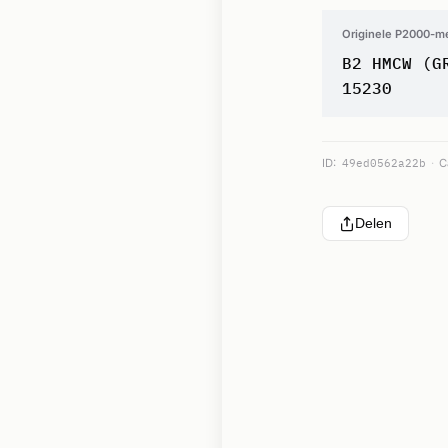
Originele P2000-m
B2 HMCW (G
15230
ID:
49ed0562a22b
C
Delen