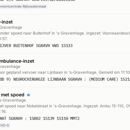
mentcentrale Rijkswaterstaat
inzet
s-Gravenhage
nder spoed naar Buitenhof in 's-Gravenhage. Ingezet: Voorwaardes
:57.
IJVER BUITENHOF SGRAVH VWS 15133
mbulance-inzet
-Gravenhage
or gepland vervoer naar Lijnbaan in 's-Gravenhage. Gemeld om 11:10
OD 9) NEUROCHIRURGIE LIJNBAAN SGRAVH : (MEDIUM CARE) 1521
 met spoed
 's-Gravenhage
t spoed naar Nobelstraat in 's-Gravenhage. Ingezet: Ambu 15-110, 
:16.
AAT SGRAVH : 15802 15139 15110 MMT2
OVD-G