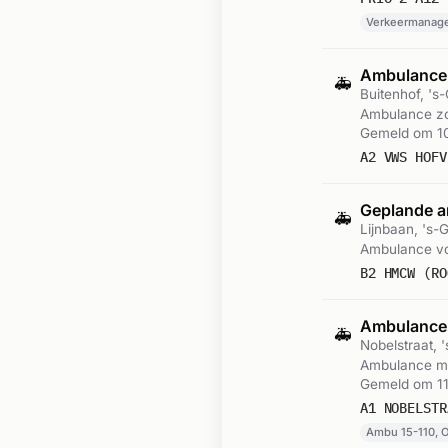
Verkeermanage
Ambulance-
🚑
Buitenhof, '
Ambulance zo
Gemeld om 10
A2 VWS HOFV
Geplande a
🚑
Lijnbaan, 's
Ambulance vo
B2 HMCW (RO
Ambulance
🚑
Nobelstraat,
Ambulance me
Gemeld om 11
A1 NOBELSTR
Ambu 15-110, 