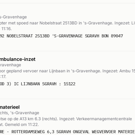
 's-Gravenhage
ter met spoed naar Nobelstraat 2513BD in 's-Gravenhage. Ingezet: Li
11:16.
92 NOBELSTRAAT 2513BD 'S-GRAVENHAGE SGRAVH BON 89047
mbulance-inzet
-Gravenhage
or gepland vervoer naar Lijnbaan in 's-Gravenhage. Ingezet: Ambu 1
:17.
OD 3) IC LIJNBAAN SGRAVH : 15122
materieel
echts, 's-Gravenhage
laatse op de A13 km 6.3 (rechts). Ingezet: Verkeermanagementcentrale
at. Gemeld om 11:22.
RE - ROTTERDAMSEWEG 6,3 SGRAVH ONGEVAL WEGVERVOER MATERIE