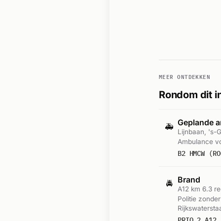
MEER ONTDEKKEN
Rondom dit i
Geplande a
🚑
Lijnbaan, 's
Ambulance vo
B2 HMCW (RO
Brand
🚔
A12 km 6.3 r
Politie zonde
Rijkswatersta
PRIO 2 A12 