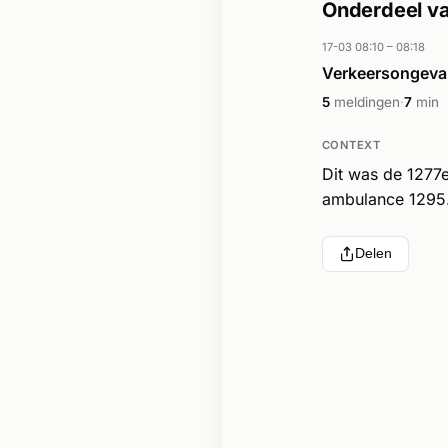
Onderdeel va
17-03 08:10 – 08:18
Verkeersongeval
5
meldingen
·
7
min
CONTEXT
Dit was de 1277
ambulance 1295.
Delen