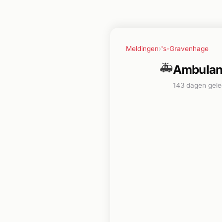
Meldingen
›
's-Gravenhage
🚑
Ambulanc
143 dagen gel