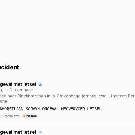
ncident
geval met letsel
an, 's-Gravenhage
poed naar Binckhorstlaan in 's-Gravenhage (ernstig letsel). Ingezet: Pe
:15.
KHORSTLAAN SGRAVH ONGEVAL WEGVERVOER LETSEL
Persalarm
Trauma
geval met letsel