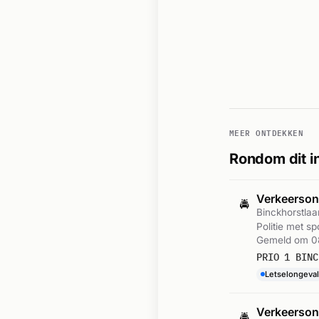
MEER ONTDEKKEN
Rondom dit i
Verkeerson
🚔
Binckhorstla
Politie met s
Gemeld om 08
PRIO 1 BINC
Letselongeval
Verkeerson
🚔