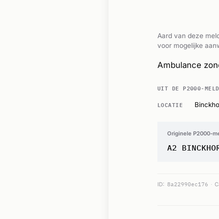
Aard van deze meld
voor mogelijke aanw
Ambulance zond
UIT DE P2000-MEL
LOCATIE
Binckho
Originele P2000-m
A2 BINCKHO
ID:
8a22990ec176
C