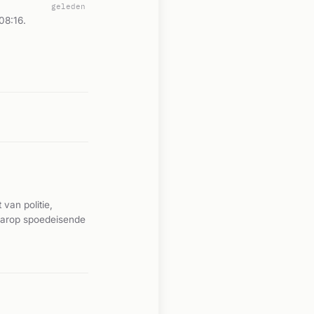
geleden
08:16.
van politie,
aarop spoedeisende