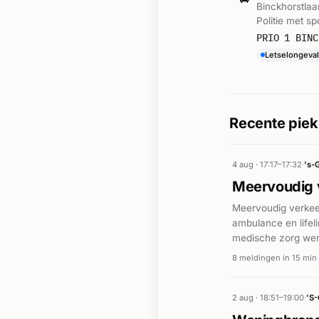
Binckhorstla
Politie met s
PRIO 1 BINC
Letselongeval
Recente piek
4 aug · 17:17–17:32
·
's-
Meervoudig 
Meervoudig verkeer
ambulance en life
medische zorg wer
8 meldingen in 15 min
2 aug · 18:51–19:00
·
'S