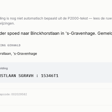
ing is nog niet automatisch bepaald uit de P2000-tekst — lees de ruw
ijzingen.
er spoed naar Binckhorstlaan in 's-Gravenhage. Gemel
DING GEHAALD
rstlaan,
's-Gravenhage
elding
RSTLAAN SGRAVH : 15346T1
apcode: 002029582