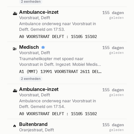
2 eenheden
Ambulance-inzet
155 dagen
🚑
Voorstraat, Delft
geleden
Ambulance onderweg naar Voorstraat in
Delft. Gemeld om 17:53.
A0 VOORSTRAAT DELFT : 15105 15102
Medisch
155 dagen
🚁
Voorstraat, Delft
geleden
Traumahelikopter met spoed naar
Voorstraat in Delft. Ingezet: Mobiel Medisch
Team, Traumahelikopter. Gemeld om 17:54.
A1 (MMT) 13991 VOORSTRAAT 2611 DELFT 22020;REGIO 15
2 eenheden
Ambulance-inzet
155 dagen
🚑
Voorstraat, Delft
geleden
Ambulance onderweg naar Voorstraat in
Delft. Gemeld om 17:54.
A0 VOORSTRAAT DELFT : 15105 15102
Buitenbrand
155 dagen
🔥
Oranjestraat, Delft
geleden