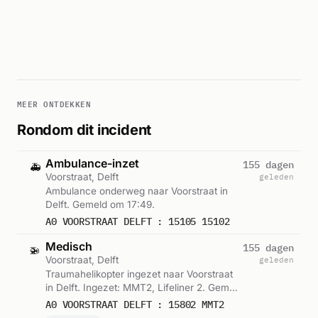
MEER ONTDEKKEN
Rondom dit incident
Ambulance-inzet
155 dagen
🚑
Voorstraat, Delft
geleden
Ambulance onderweg naar Voorstraat in
Delft. Gemeld om 17:49.
A0 VOORSTRAAT DELFT : 15105 15102
Medisch
155 dagen
🚁
Voorstraat, Delft
geleden
Traumahelikopter ingezet naar Voorstraat
in Delft. Ingezet: MMT2, Lifeliner 2. Gemeld
om 17:49.
A0 VOORSTRAAT DELFT : 15802 MMT2