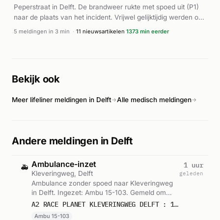
Peperstraat in Delft. De brandweer rukte met spoed uit (P1)
brandweer bleef gedurende de burst voortdurend eenheden
naar de plaats van het incident. Vrijwel gelijktijdig werden ook
inzetten en versterkingen aanvragen tot minstens 14:49 uur.
twee ambulances gealarmeerd, wat wijst op mogelijke
5 meldingen in 3 min
·
11 nieuwsartikelen
1373 min eerder
gewonden of inzittenden die uit het pand moesten worden
geholpen. Volgens AD.nl ontstond de brand in een winkel op
de Peperstraat. Verdere details over de precieze oorzaak,
omvang van de brand en eventuele slachtoffers zijn niet
Bekijk ook
bekendgemaakt.
Meer lifeliner meldingen in Delft
Alle medisch meldingen
→
→
Andere meldingen in Delft
Ambulance-inzet
1 uur
🚑
Kleveringweg, Delft
geleden
Ambulance zonder spoed naar Kleveringweg
in Delft. Ingezet: Ambu 15-103. Gemeld om
19:47.
A2 RACE PLANET KLEVERINGWEG DELFT : 15103
Ambu 15-103