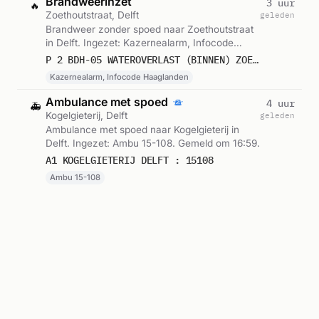
Brandweerinzet
3 uur
🔥
Zoethoutstraat, Delft
geleden
Brandweer zonder spoed naar Zoethoutstraat
in Delft. Ingezet: Kazernealarm, Infocode
Haaglanden. Gemeld om 17:45.
P 2 BDH-05 WATEROVERLAST (BINNEN) ZOETHOUTSTRAAT DELFT 155530
Kazernealarm, Infocode Haaglanden
Ambulance met spoed
4 uur
🚑
Kogelgieterij, Delft
geleden
Ambulance met spoed naar Kogelgieterij in
Delft. Ingezet: Ambu 15-108. Gemeld om 16:59.
A1 KOGELGIETERIJ DELFT : 15108
Ambu 15-108
Ambulance-inzet
4 uur
🚑
Krakeelpolderweg, Delft
geleden
Ambulance zonder spoed naar
Krakeelpolderweg in Delft. Ingezet: Ambu 15-
105. Gemeld om 16:58.
A2 DP4 DELFT KRAKEELPOLDERWEG DELFT VWS 15105
Ambu 15-105
Ambulance-inzet
5 uur
🚑
Krakeelpolderweg, Delft
geleden