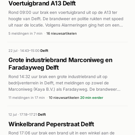
Voertuigbrand A13 Delft
Rond 09:00 uur brak een voertuigbrand uit op de A13 ter
hoogte van Delft. De brandweer en politie rukten met spoed
uit naar de locatie. Volgens Alarmeringen ging het om een
voertuigbrand op de snelweg. District8.net meldt dat de
5 meldingen in 7 min
·
16 nieuwsartikelen
brandweer heeft voorkomen dat de brand oversloeg naar
andere voertuigen of constructies in de omgeving. De brand
is onder controle gebracht zonder melding van gewonden.
22 jul · 14:43–15:00
·
Delft
Grote industriebrand Marconiweg en
Faradayweg Delft
Rond 14:32 uur brak een grote industriebrand uit op
bedrijventerrein in Delft, met meldingen op zowel de
Marconiweg (Kaya B.V.) als Faradayweg. De brandweer
rukkte onmiddellijk uit met hoge prioriteit en zette meerdere
11 meldingen in 17 min
·
10 nieuwsartikelen
20 min eerder
eenheden in. Ook een ambulance (A1) werd gealarmeerd
wegens de omvang van het incident. Volgens District8.net
slaagde de brandweer erin overslag naar naburige bedrijven
12 jul · 17:18–17:21
·
Delft
te voorkomen. De brand veroorzaakte grote zwarte
Winkelbrand Peperstraat Delft
rookwolken die in de wijde omgeving zichtbaar waren.
Rond 17:06 uur brak een brand uit in een winkel aan de
Omroep Delft meldde flinke vlammen en intense rook. De