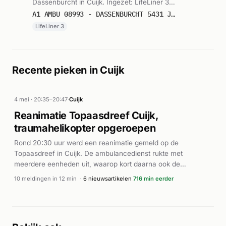
Dassenburcht in Cuijk. Ingezet: LifeLiner 3.
Gemeld om 14:13.
A1 AMBU 08993 - DASSENBURCHT 5431 JZ CUIJK RIT 171942 REGIO 21
LifeLiner 3
Recente pieken in Cuijk
4 mei · 20:35–20:47
·
Cuijk
Reanimatie Topaasdreef Cuijk,
traumahelikopter opgeroepen
Rond 20:30 uur werd een reanimatie gemeld op de
Topaasdreef in Cuijk. De ambulancedienst rukte met
meerdere eenheden uit, waarop kort daarna ook de
brandweer met prioriteit 1 ter plaatse kwam voor
10 meldingen in 12 min
·
6 nieuwsartikelen
716 min eerder
ondersteuning met een AED en medische assistentie.
Volgens De Gelderlander en Alarmeringen werd een
traumahelikopter gealarmeerd vanwege de ernst van het
geval. De inzet duurde ruim zes minuten, waarbij de