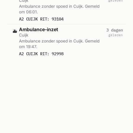
Cuijk
geleden
Ambulance zonder spoed in Cuijk. Gemeld
om 06:01.
A2 CUIJK RIT: 93104
Ambulance-inzet
3 dagen
🚑
Cuijk
geleden
Ambulance zonder spoed in Cuijk. Gemeld
om 19:47.
A2 CUIJK RIT: 92998
Alle meldingen in Cuijk →
Reacties
Was jij erbij? Laat weten wat je zag.