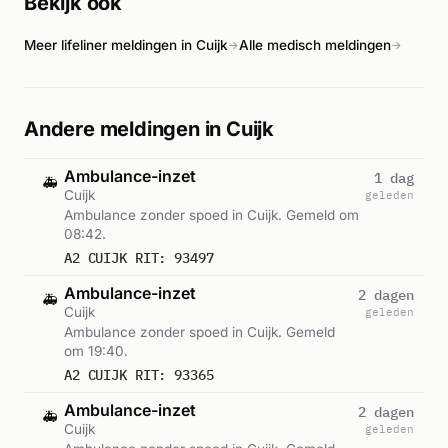
Bekijk ook
brandweer vervolgens het alarm introk. Het precieze
medische verloop en de afloop van de reanimatie zijn niet
Meer lifeliner meldingen in Cuijk
Alle medisch meldingen
nader bekend.
→
→
Andere meldingen in Cuijk
Ambulance-inzet
1 dag
🚑
Cuijk
geleden
Ambulance zonder spoed in Cuijk. Gemeld om
08:42.
A2 CUIJK RIT: 93497
Ambulance-inzet
2 dagen
🚑
Cuijk
geleden
Ambulance zonder spoed in Cuijk. Gemeld
om 19:40.
A2 CUIJK RIT: 93365
Ambulance-inzet
2 dagen
🚑
Cuijk
geleden