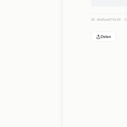
ID:
0b45adf73c55
C
Delen