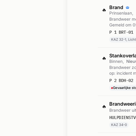
Brand
🔥
Prinsenlaan,
Brandweer met
Gemeld om 0
P 1 BRT-01 
KAZ 32-1, Lich
Stankoverl
🔥
Binnen,
Nieu
Brandweer zon
op: incident 
Gevaarlijke st
Brandweeri
🔥
Brandweer ui
HULPDIENSTV
KAZ 34-0