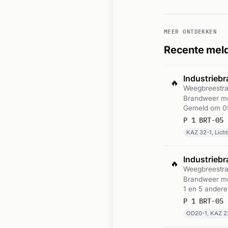
MEER ONTDEKKEN
Recente meld
Industrieb
🔥
Weegbreestra
Brandweer me
Gemeld om 0
P 1 BRT-05 
KAZ 32-1, Lich
Industrieb
🔥
Weegbreestra
Brandweer me
1 en 5 ander
OD20-1, KAZ 2