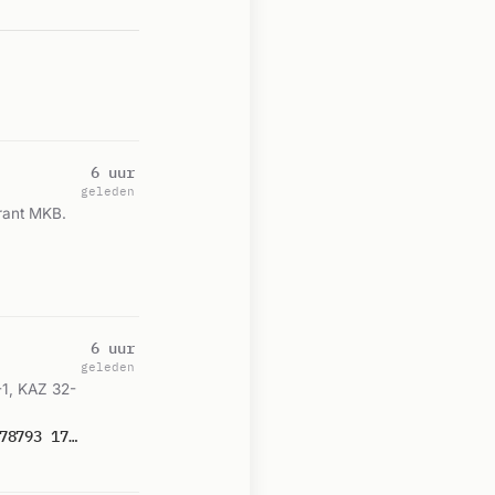
6 uur
geleden
rant MKB.
6 uur
geleden
-1, KAZ 32-
P 1 BRT-05 BR INDUSTRIE ROYAL SENS WEEGBREESTRAAT ROTTERDAM 179021 178793 170551 179237 179192