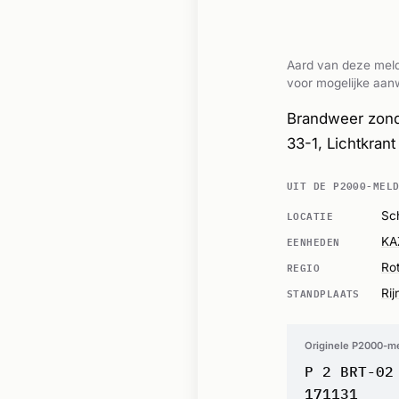
Aard van deze meld
voor mogelijke aanw
Brandweer zond
33-1, Lichtkra
UIT DE P2000-MEL
LOCATIE
Sc
EENHEDEN
KA
REGIO
Ro
STANDPLAATS
Ri
Originele P2000-m
P 2 BRT-02
171131