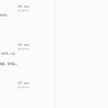
10 uur
geleden
t MKB.
19 uur
geleden
t MKB. Let
P 2 BDH-02 STANK/HIND. LUCHT (BINNEN) DE POPULIER NIEUWERKERK AD IJSSEL 171151
21 uur
geleden