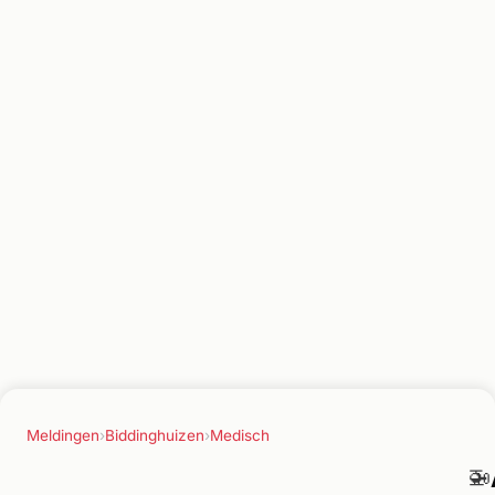
Meldingen
›
Biddinghuizen
›
Medisch
🚁