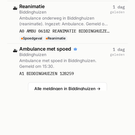
Reanimatie
1 dag
🚑
Biddinghuizen
geleden
Ambulance onderweg in Biddinghuizen
(reanimatie). Ingezet: Ambulance. Gemeld om
15:40.
A0 AMBU 06182 REANIMATIE BIDDINGHUIZEN RIT 241328
Spoedgeval
Reanimatie
Ambulance met spoed
1 dag
🚑
Biddinghuizen
geleden
Ambulance met spoed in Biddinghuizen.
Gemeld om 15:30.
A1 BIDDINGHUIZEN 128259
Alle meldingen in Biddinghuizen →
Reacties
Was jij erbij? Laat weten wat je zag.