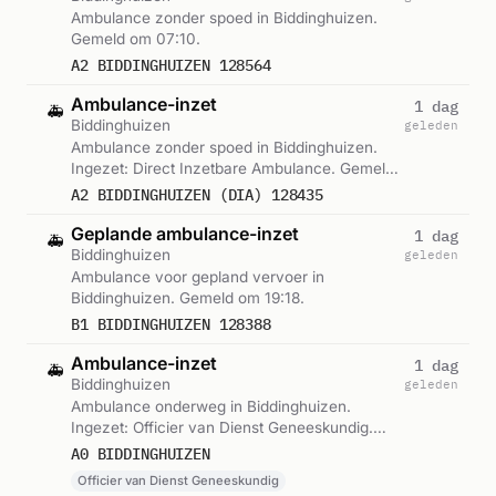
Ambulance zonder spoed in Biddinghuizen.
Gemeld om 07:10.
A2 BIDDINGHUIZEN 128564
Ambulance-inzet
1 dag
🚑
Biddinghuizen
geleden
Ambulance zonder spoed in Biddinghuizen.
Ingezet: Direct Inzetbare Ambulance. Gemeld
om 21:09.
A2 BIDDINGHUIZEN (DIA) 128435
Geplande ambulance-inzet
1 dag
🚑
Biddinghuizen
geleden
Ambulance voor gepland vervoer in
Biddinghuizen. Gemeld om 19:18.
B1 BIDDINGHUIZEN 128388
Ambulance-inzet
1 dag
🚑
Biddinghuizen
geleden
Ambulance onderweg in Biddinghuizen.
Ingezet: Officier van Dienst Geneeskundig.
Gemeld om 15:47.
A0 BIDDINGHUIZEN
Officier van Dienst Geneeskundig