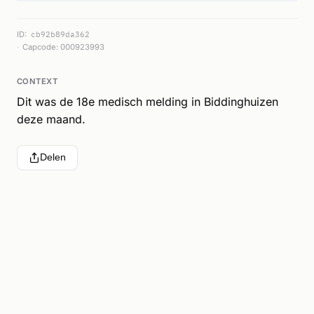
ID:
cb92b89da362
Capcode: 000923993
CONTEXT
Dit was de 18e medisch melding in Biddinghuizen
deze maand.
Delen