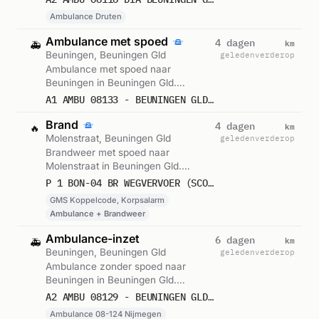
om 14:27.
Ambulance Druten
Ambulance met spoed
km
4 dagen
🚑
Beuningen, Beuningen Gld
geleden
verderop
Ambulance met spoed naar
Beuningen in Beuningen Gld.
Ingezet: Ambulance. Gemeld om
A1 AMBU 08133 - BEUNINGEN GLD RIT 238045
14:48.
Brand
km
4 dagen
🔥
Molenstraat, Beuningen Gld
geleden
verderop
Brandweer met spoed naar
Molenstraat in Beuningen Gld.
Ingezet: GMS Koppelcode,
P 1 BON-04 BR WEGVERVOER (SCOOTER) SCHOOLSTRAAT MOLENSTRAAT BEUNINGEN GLD 084231
Korpsalarm. Gemeld om 14:02.
GMS Koppelcode, Korpsalarm
Ambulance + Brandweer
Ambulance-inzet
km
6 dagen
🚑
Beuningen, Beuningen Gld
geleden
verderop
Ambulance zonder spoed naar
Beuningen in Beuningen Gld.
Ingezet: Ambulance 08-124
A2 AMBU 08129 - BEUNINGEN GLD RIT 236705
Nijmegen. Gemeld om 07:52.
Ambulance 08-124 Nijmegen