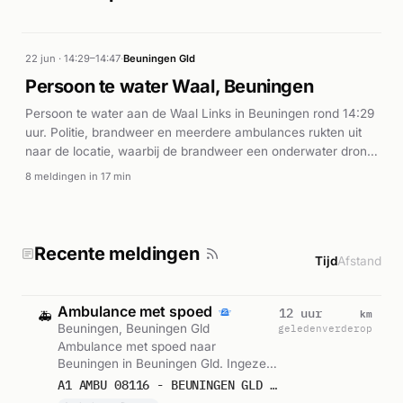
22 jun · 14:29–14:47
·
Beuningen Gld
Persoon te water Waal, Beuningen
Persoon te water aan de Waal Links in Beuningen rond 14:29
uur. Politie, brandweer en meerdere ambulances rukten uit
naar de locatie, waarbij de brandweer een onderwater drone
inzette voor zoekoperaties.
8 meldingen in 17 min
Recente meldingen
Tijd
Afstand
Ambulance met spoed
km
12 uur
🚑
Beuningen, Beuningen Gld
geleden
verderop
Ambulance met spoed naar
Beuningen in Beuningen Gld. Ingezet:
Ambulance Druten. Gemeld om 23:06.
A1 AMBU 08116 - BEUNINGEN GLD RIT 242801