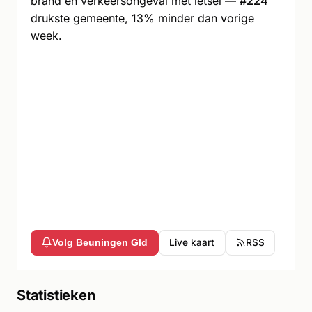
brand en verkeersongeval met letsel —
#224
drukste gemeente, 13% minder dan vorige
week.
Live kaart
RSS
Volg Beuningen Gld
Statistieken