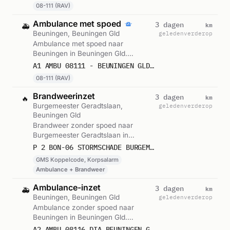
09:44.
08-111 (RAV)
Ambulance met spoed
km
3 dagen
🚑
Beuningen, Beuningen Gld
geleden
verderop
Ambulance met spoed naar
Beuningen in Beuningen Gld.
Ingezet: 08-111 (RAV). Gemeld om
A1 AMBU 08111 - BEUNINGEN GLD RIT 239296
17:56.
08-111 (RAV)
Brandweerinzet
km
3 dagen
🔥
Burgemeester Geradtslaan,
geleden
verderop
Beuningen Gld
Brandweer zonder spoed naar
Burgemeester Geradtslaan in
Beuningen Gld. Ingezet: GMS
P 2 BON-06 STORMSCHADE BURGEMEESTER GERADTSLAAN BEUNINGEN GLD 084231
Koppelcode, Korpsalarm. Gemeld om
GMS Koppelcode, Korpsalarm
16:41.
Ambulance + Brandweer
Ambulance-inzet
km
3 dagen
🚑
Beuningen, Beuningen Gld
geleden
verderop
Ambulance zonder spoed naar
Beuningen in Beuningen Gld.
Ingezet: Ambulance Druten. Gemeld
A2 AMBU 08116 DIA BEUNINGEN GLD RIT 239088