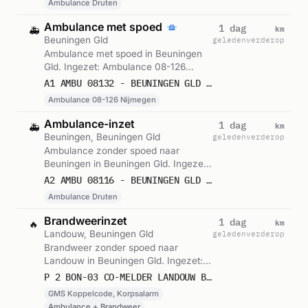
Ambulance Druten
Ambulance met spoed
km
1 dag
🚑
Beuningen Gld
geleden
verderop
Ambulance met spoed in Beuningen
Gld. Ingezet: Ambulance 08-126
Nijmegen. Gemeld om 11:48.
A1 AMBU 08132 - BEUNINGEN GLD 112,7 RIT 242181
Ambulance 08-126 Nijmegen
Ambulance-inzet
km
1 dag
🚑
Beuningen, Beuningen Gld
geleden
verderop
Ambulance zonder spoed naar
Beuningen in Beuningen Gld. Ingezet:
Ambulance Druten. Gemeld om
A2 AMBU 08116 - BEUNINGEN GLD RIT 241757
00:42.
Ambulance Druten
Brandweerinzet
km
1 dag
🔥
Landouw, Beuningen Gld
geleden
verderop
Brandweer zonder spoed naar
Landouw in Beuningen Gld. Ingezet:
GMS Koppelcode, Korpsalarm.
P 2 BON-03 CO-MELDER LANDOUW BEUNINGEN GLD 084231
Gemeld om 14:59.
GMS Koppelcode, Korpsalarm
Ambulance + Brandweer