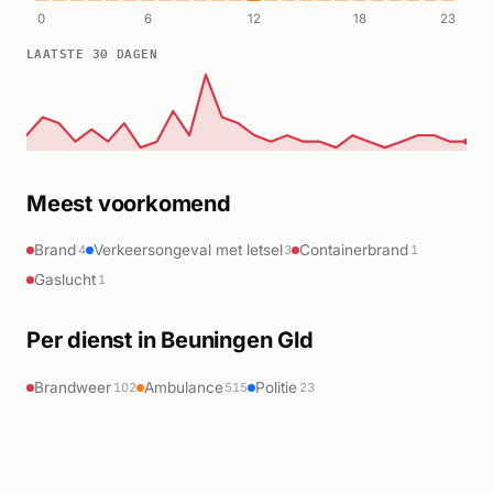
0
6
12
18
23
LAATSTE 30 DAGEN
Meest voorkomend
Brand
Verkeersongeval met letsel
Containerbrand
4
3
1
Gaslucht
1
Per dienst in Beuningen Gld
Brandweer
Ambulance
Politie
102
515
23