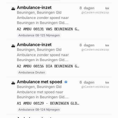
Ambulance-inzet
km
8 dagen
🚑
Beuningen, Beuningen Gld
geleden
verderop
Ambulance zonder spoed naar
Beuningen in Beuningen Gld.
Ingezet: Ambulance 08-125
A2 AMBU 08131 VWS BEUNINGEN GLD RIT 234549
Nijmegen. Gemeld om 10:41.
Ambulance 08-125 Nijmegen
Ambulance-inzet
km
8 dagen
🚑
Beuningen, Beuningen Gld
geleden
verderop
Ambulance zonder spoed naar
Beuningen in Beuningen Gld.
Ingezet: Ambulance Druten. Gemeld
A2 AMBU 08116 DIA BEUNINGEN GLD RIT 234428
om 09:07.
Ambulance Druten
Ambulance met spoed
km
8 dagen
🚑
Beuningen, Beuningen Gld
geleden
verderop
Ambulance met spoed naar
Beuningen in Beuningen Gld.
Ingezet: Ambulance 08-124
A1 AMBU 08129 - BEUNINGEN GLD RIT 234167
Nijmegen. Gemeld om 22:28.
Ambulance 08-124 Nijmegen