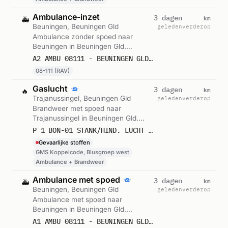
Ambulance-inzet
km
3 dagen
🚑
Beuningen, Beuningen Gld
geleden
verderop
Ambulance zonder spoed naar
Beuningen in Beuningen Gld.
Ingezet: 08-111 (RAV). Gemeld om
A2 AMBU 08111 - BEUNINGEN GLD RIT 239953
11:45.
08-111 (RAV)
Gaslucht
km
3 dagen
🔥
Trajanussingel, Beuningen Gld
geleden
verderop
Brandweer met spoed naar
Trajanussingel in Beuningen Gld.
Ingezet: GMS Koppelcode, Blusgroep
P 1 BON-01 STANK/HIND. LUCHT (GASLUCHT) (BINNEN) TRAJANUSSINGEL BEUNINGEN GLD 089096 082331
west. Let op: incident met gevaarlijke
Gevaarlijke stoffen
stoffen. Gemeld om 10:28.
GMS Koppelcode, Blusgroep west
Ambulance + Brandweer
Ambulance met spoed
km
3 dagen
🚑
Beuningen, Beuningen Gld
geleden
verderop
Ambulance met spoed naar
Beuningen in Beuningen Gld.
Ingezet: 08-111 (RAV). Gemeld om
A1 AMBU 08111 - BEUNINGEN GLD RIT 239802