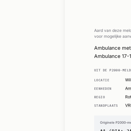
Aard van deze meld
voor mogelijke aanw
Ambulance met 
Ambulance 17-1
UIT DE P2000-MEL
LOCATIE
Wi
EENHEDEN
Am
REGIO
Ro
STANDPLAATS
VR
Originele P2000-m
A1 (DIA: J