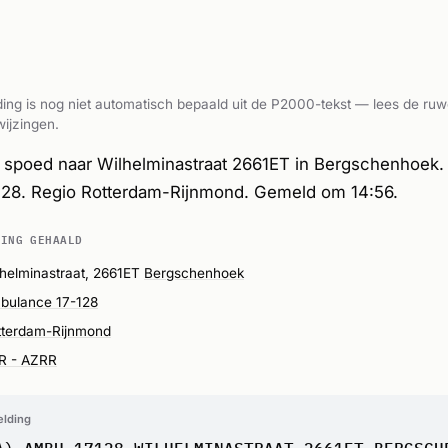
ing is nog niet automatisch bepaald uit de P2000-tekst — lees de ruw
ijzingen.
spoed naar Wilhelminastraat 2661ET in Bergschenhoek. 
28. Regio Rotterdam-Rijnmond. Gemeld om 14:56.
DING GEHAALD
lhelminastraat, 2661ET
Bergschenhoek
bulance 17-128
tterdam-Rijnmond
R - AZRR
elding
A) AMBU 17128 WILHELMINASTRAAT 2661ET BERGSCH