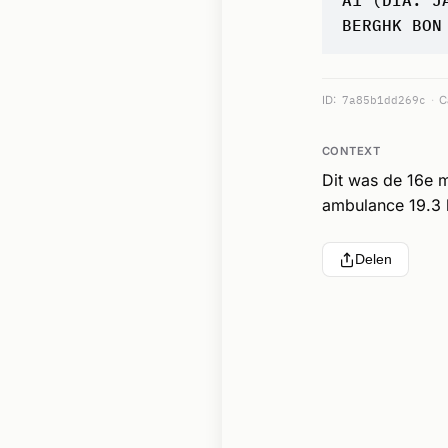
BERGHK BON
ID:
7a85b1dd269c
C
CONTEXT
Dit was de 16e 
ambulance 19.3 
Delen