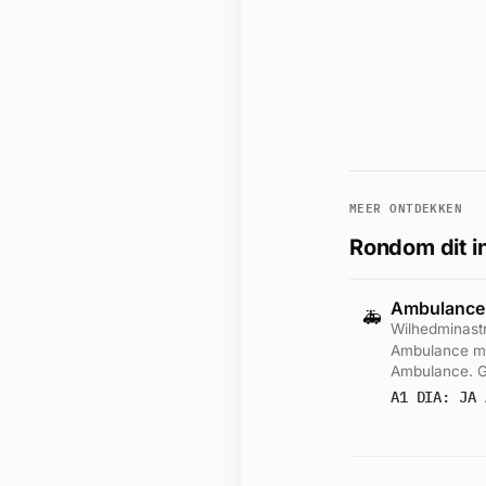
MEER ONTDEKKEN
Rondom dit i
Ambulance
🚑
Wilhedminast
Ambulance me
Ambulance. G