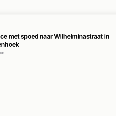
e met spoed naar Wilhelminastraat in
enhoek
den