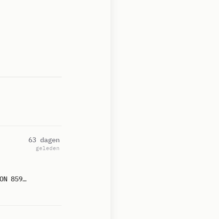
63 dagen
geleden
A1 DIA: JA AMBU 17128 WILHEDMINASTRAAT 2661ET BERGSCHENHOEK BERGHK BON 85966