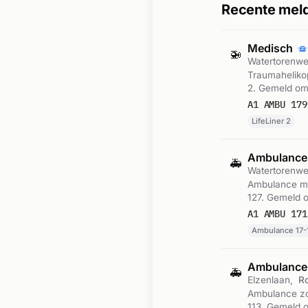
Recente meld
Medisch
🚁
Watertorenw
Traumaheliko
2. Gemeld om
A1 AMBU 179
LifeLiner 2
Ambulance
🚑
Watertorenw
Ambulance me
127. Gemeld 
A1 AMBU 171
Ambulance 17-
Ambulance-
🚑
Elzenlaan,
R
Ambulance zo
113. Gemeld o