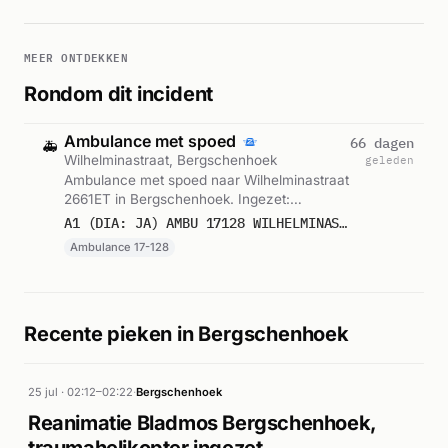
MEER ONTDEKKEN
Rondom dit incident
Ambulance met spoed
66 dagen
🚑
Wilhelminastraat, Bergschenhoek
geleden
Ambulance met spoed naar Wilhelminastraat
2661ET in Bergschenhoek. Ingezet:
Ambulance 17-128. Gemeld om 14:56.
A1 (DIA: JA) AMBU 17128 WILHELMINASTRAAT 2661ET BERGSCHENHOEK BERGHK BON 85966
Ambulance 17-128
Recente pieken in Bergschenhoek
25 jul · 02:12–02:22
·
Bergschenhoek
Reanimatie Bladmos Bergschenhoek,