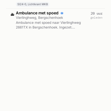
08:06.
SI24-0, Lichtkrant MKB
Ambulance met spoed
20 uur
🚑
Vierlinghweg, Bergschenhoek
geleden
Ambulance met spoed naar Vierlinghweg
2661TX in Bergschenhoek. Ingezet:
Ambulance 17-137. Gemeld om 08:01.
A1 AMBU 17137 VIERLINGHWEG 2661TX BERGSCHENHOEK BERGHK BON 123163
Ambulance 17-137
Ambulance met spoed
1 dag
🚑
De Rietvoorn, Bergschenhoek
geleden
Ambulance met spoed naar De Rietvoorn
2661KC in Bergschenhoek. Ingezet:
Ambulance 17-126. Gemeld om 04:32.
A1 AMBU 17126 DE RIETVOORN 2661KC BERGSCHENHOEK BERGHK BON 123138
Ambulance 17-126
Ambulance met spoed
1 dag
🚑
Oosteindseweg, Bergschenhoek
geleden
Ambulance met spoed naar Oosteindseweg
2661EE in Bergschenhoek. Ingezet:
Ambulance. Gemeld om 03:03.
A1 AMBU 17115 OOSTEINDSEWEG 2661EE BERGSCHENHOEK BERGHK BON 123130