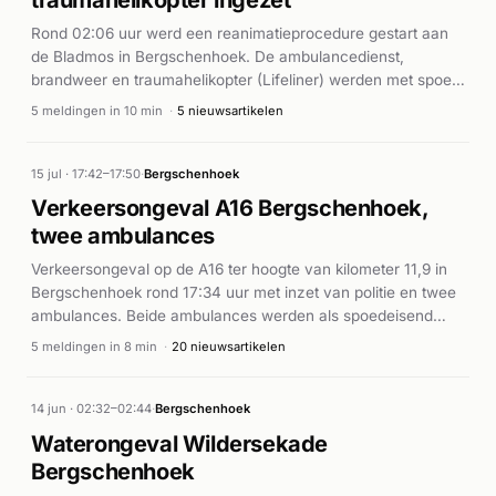
traumahelikopter ingezet
Rond 02:06 uur werd een reanimatieprocedure gestart aan
de Bladmos in Bergschenhoek. De ambulancedienst,
brandweer en traumahelikopter (Lifeliner) werden met spoed
gealarmeerd. Meerdere ambulances en brandweereenheden
5 meldingen in 10 min
·
5 nieuwsartikelen
waren ter plaatse om de reanimatie uit te voeren. Volgens
AD.nl werd de traumahelikopter gealarmeerd voor dit ernstige
geval. De exacte afloop van het incident is niet
15 jul · 17:42–17:50
·
Bergschenhoek
bekendgemaakt.
Verkeersongeval A16 Bergschenhoek,
twee ambulances
Verkeersongeval op de A16 ter hoogte van kilometer 11,9 in
Bergschenhoek rond 17:34 uur met inzet van politie en twee
ambulances. Beide ambulances werden als spoedeisend
(A2) gealarmeerd voor slachtoffers ter plaatse.
5 meldingen in 8 min
·
20 nieuwsartikelen
14 jun · 02:32–02:44
·
Bergschenhoek
Waterongeval Wildersekade
Bergschenhoek