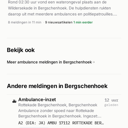
Rond 02:30 uur vond een waterongeval plaats aan de
Wildersekade in Bergschenhoek. De hulpdiensten rukten
daarop uit met meerdere ambulances en politiepatrouilles.
Het incident resulteerde in minstens één gewonde. De
8 meldingen in 11 min
·
9 nieuwsartikelen
1 min eerder
brandweer werd ook gealarmeerd voor waterreddingsinzet
en trok deze alarm later in. Volgens AD.nl betrof het een
waterongeval op genoemde locatie. De zaak werd
afgehandeld door de ter plaatse gestelde eenheden.
Bekijk ook
Meer ambulance meldingen in Bergschenhoek
→
Andere meldingen in Bergschenhoek
Ambulance-inzet
12 uur
🚑
Rottekade Bergschenhoek, Bergschenhoek
geleden
Ambulance zonder spoed naar Rottekade
Bergschenhoek in Bergschenhoek. Ingezet:
Ambulance 17-112. Gemeld om 16:01.
A2 (DIA: JA) AMBU 17112 ROTTEKADE BERGSCHENHOEK BERGHK BON 123355