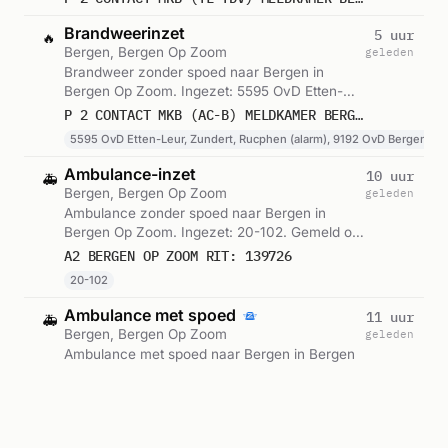
Brandweerinzet
5 uur
🔥
Bergen, Bergen Op Zoom
geleden
Brandweer zonder spoed naar Bergen in
Bergen Op Zoom. Ingezet: 5595 OvD Etten-
Leur, Zundert, Rucphen (alarm), 9192 OvD
P 2 CONTACT MKB (AC-B) MELDKAMER BERGEN OP ZOOM EMPLACEMENT BERGEN OP ZOOM
Bergen op Zoom, Roosendaal, Woensdrecht
5595 OvD Etten-Leur, Zundert, Rucphen (alarm), 9192 OvD Bergen op
(alarm). Gemeld om 03:18.
Ambulance-inzet
10 uur
🚑
Bergen, Bergen Op Zoom
geleden
Ambulance zonder spoed naar Bergen in
Bergen Op Zoom. Ingezet: 20-102. Gemeld om
22:32.
A2 BERGEN OP ZOOM RIT: 139726
20-102
Ambulance met spoed
11 uur
🚑
Bergen, Bergen Op Zoom
geleden
Ambulance met spoed naar Bergen in Bergen
Op Zoom. Ingezet: 20-105. Gemeld om 21:38.
A1 BERGEN OP ZOOM RIT: 139712
20-105