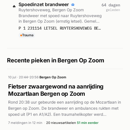
Spoedinzet brandweer
64 dagen
🔥
Ruytershoveweg, Bergen Op Zoom
geleden
Brandweer met spoed naar Ruytershoveweg
in Bergen Op Zoom (ernstig letsel). Gemeld
om 15:51.
P 1 231114 LETSEL RUYTERSHOVEWEG BERGSEBAAN RUYTERSHOVEWEG BERGEN OP ZOOM
Trauma
Recente pieken in Bergen Op Zoom
10 jul · 20:44–20:56
·
Bergen Op Zoom
Fietser zwaargewond na aanrijding
Mozartlaan Bergen op Zoom
Rond 20:38 uur gebeurde een aanrijding op de Mozartlaan in
Bergen op Zoom. De brandweer en ambulances rukten met
spoed uit (P1 en A1/A2). Een traumahelikopter werd
ingeschakeld en arriveerde ter plaatse. Volgens meerdere
7 meldingen in 12 min
·
20 nieuwsartikelen
51 min eerder
nieuwsbronnen raakte een fietser zwaargewond bij de