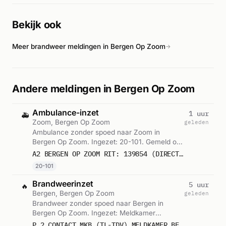
ernst van het geval. De exacte afloop van het incident is uit
de beschikbare informatie niet duidelijk, maar meerdere
Bekijk ook
eenheden waren intensief betrokken bij de medische
hulpverlening op locatie.
Meer brandweer meldingen in Bergen Op Zoom
→
Andere meldingen in Bergen Op Zoom
Ambulance-inzet
1 uur
🚑
Zoom, Bergen Op Zoom
geleden
Ambulance zonder spoed naar Zoom in
Bergen Op Zoom. Ingezet: 20-101. Gemeld om
07:48.
A2 BERGEN OP ZOOM RIT: 139854 (DIRECTE INZET: JA)
20-101
Brandweerinzet
5 uur
🔥
Bergen, Bergen Op Zoom
geleden
Brandweer zonder spoed naar Bergen in
Bergen Op Zoom. Ingezet: Meldkamer
Brandweer. Gemeld om 03:23.
P 2 CONTACT MKB (TL-TDV) MELDKAMER BERGEN OP ZOOM EMPLACEMENT BERGEN OP ZOOM