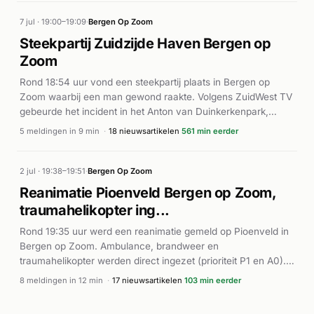
botsing. De precieze omstandigheden van het ongeval zijn
niet nader bekend, maar de inzet van de traumahelikopter
7 jul · 19:00–19:09
·
Bergen Op Zoom
duidt op ernstige verwondingen. De hulpdiensten waren
Steekpartij Zuidzijde Haven Bergen op
gericht ingezet voor medische assistentie ter plaatse.
Zoom
Rond 18:54 uur vond een steekpartij plaats in Bergen op
Zoom waarbij een man gewond raakte. Volgens ZuidWest TV
gebeurde het incident in het Anton van Duinkerkenpark,
waarna het slachtoffer naar de Nobellaan vluchtte om de
5 meldingen in 9 min
·
18 nieuwsartikelen
561 min eerder
hulpdiensten in te schakelen. De brandweer en ambulance
rukten met spoed uit naar de Zuidzijde Haven. Het
slachtoffer werd ter plaatse door de ambulance behandeld
2 jul · 19:38–19:51
·
Bergen Op Zoom
en vervoerd. Meerdere ambulances waren ingezet voor
Reanimatie Pioenveld Bergen op Zoom,
directe hulpverlening.
traumahelikopter ing...
Rond 19:35 uur werd een reanimatie gemeld op Pioenveld in
Bergen op Zoom. Ambulance, brandweer en
traumahelikopter werden direct ingezet (prioriteit P1 en A0).
De hulpdiensten waren snel ter plaatse voor
8 meldingen in 12 min
·
17 nieuwsartikelen
103 min eerder
reanimatiepogingen. Volgens BN DeStem en andere lokale
media werd een traumahelikopter gealarmeerd vanwege de