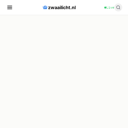
zwaailicht.nl
Live
🚔
🚔
🚔
🚔