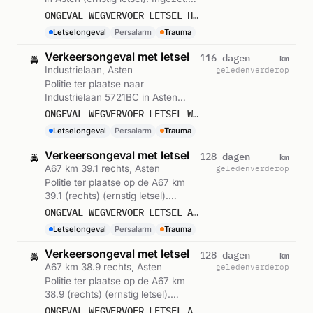
Persalarm. Gemeld om 05:55.
ONGEVAL WEGVERVOER LETSEL HEESAKKERWEG POLDERWEG ASTEN
Letselongeval
Persalarm
Trauma
Verkeersongeval met letsel
km
116 dagen
🚔
Industrielaan, Asten
geleden
verderop
Politie ter plaatse naar
Industrielaan 5721BC in Asten
(ernstig letsel). Ingezet:
ONGEVAL WEGVERVOER LETSEL WIEGERS XL INDUSTRIELAAN 5721BC ASTEN
Persalarm. Gemeld om 03:41.
Letselongeval
Persalarm
Trauma
Verkeersongeval met letsel
km
128 dagen
🚔
A67 km 39.1 rechts, Asten
geleden
verderop
Politie ter plaatse op de A67 km
39.1 (rechts) (ernstig letsel).
Ingezet: Persalarm. Gemeld om
ONGEVAL WEGVERVOER LETSEL A67 RE 39,1 ASTEN
08:32.
Letselongeval
Persalarm
Trauma
Verkeersongeval met letsel
km
128 dagen
🚔
A67 km 38.9 rechts, Asten
geleden
verderop
Politie ter plaatse op de A67 km
38.9 (rechts) (ernstig letsel).
Ingezet: Persalarm. Gemeld om
ONGEVAL WEGVERVOER LETSEL A67 RE 38,9 ASTEN