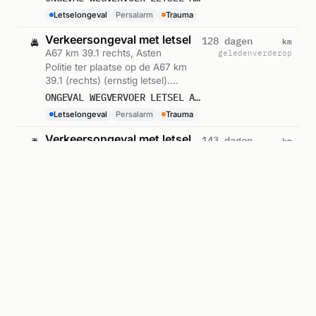
08:31.
Letselongeval
Persalarm
Trauma
Verkeersongeval met letsel
km
128 dagen
🚔
A67 km 39.1 rechts, Asten
geleden
verderop
Politie ter plaatse op de A67 km
39.1 (rechts) (ernstig letsel).
Ingezet: Persalarm. Gemeld om
ONGEVAL WEGVERVOER LETSEL A67 RE 39,1 ASTEN
08:30.
Letselongeval
Persalarm
Trauma
Verkeersongeval met letsel
km
143 dagen
🚔
Burgemeester Wijnenstraat, Asten
geleden
verderop
Politie ter plaatse naar
Burgemeester Wijnenstraat in
Asten (ernstig letsel). Ingezet:
ONGEVAL WEGVERVOER LETSEL LANGSTRAAT BURGEMEESTER WIJNENSTRAAT ASTEN
Persalarm. Gemeld om 09:37.
Letselongeval
Persalarm
Trauma
Politie-inzet
km
174 dagen
🚔
Pol, Asten
geleden
verderop
Politie ter plaatse naar Pol in
Asten. Gemeld om 19:12.
$POL: OVERLEDEN PERSOON AANGETROFFEN IN WONING VEZELVLAS ASTEN. POLITIE DOET ONDERZOEK.