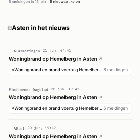
6 meldingen in 13 min
·
5 nieuwsartikelen
werden binnen enkele minuten herhaald, wat wijst op
intensieve inzet. Volgens meerdere nieuwsbronnen ging het
om een woningbrand op Hemelberg in Asten. Bijzonderheden
over gewonden of de oorzaak van de branden zijn niet
Asten in het nieuws
gemeld. De brand werd onder controle gebracht.
Alarmeringen
21 jun, 04:41
Woningbrand op Hemelberg in Asten
↗
Woningbrand en brand voertuig Hemelberg Asten
6 meldingen
Eindhovens Dagblad
20 jun, 19:42
Woningbrand op Hemelberg in Asten
↗
Woningbrand en brand voertuig Hemelberg Asten
6 meldingen
AD.nl
20 jun, 19:42
Woningbrand op Hemelberg in Asten
↗