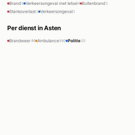
Brand
Verkeersongeval met letsel
Buitenbrand
5
4
1
Stankoverlast
Verkeersongeval
1
1
Per dienst in Asten
Brandweer
Ambulance
Politie
46
940
20