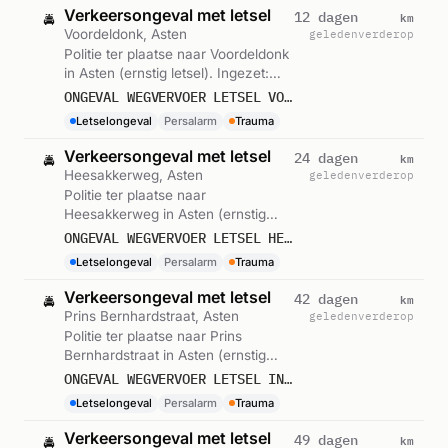
Verkeersongeval met letsel
km
12 dagen
🚔
Voordeldonk, Asten
geleden
verderop
Politie ter plaatse naar Voordeldonk
in Asten (ernstig letsel). Ingezet:
Persalarm. Gemeld om 23:55.
ONGEVAL WEGVERVOER LETSEL VOORDELDONK ASTEN
Letselongeval
Persalarm
Trauma
Verkeersongeval met letsel
km
24 dagen
🚔
Heesakkerweg, Asten
geleden
verderop
Politie ter plaatse naar
Heesakkerweg in Asten (ernstig
letsel). Ingezet: Persalarm. Gemeld
ONGEVAL WEGVERVOER LETSEL HEESAKKERWEG ASTEN
om 11:16.
Letselongeval
Persalarm
Trauma
Verkeersongeval met letsel
km
42 dagen
🚔
Prins Bernhardstraat, Asten
geleden
verderop
Politie ter plaatse naar Prins
Bernhardstraat in Asten (ernstig
letsel). Ingezet: Persalarm. Gemeld
ONGEVAL WEGVERVOER LETSEL INDUSTRIELAAN PRINS BERNHARDSTRAAT ASTEN
om 12:13.
Letselongeval
Persalarm
Trauma
Verkeersongeval met letsel
km
49 dagen
🚔