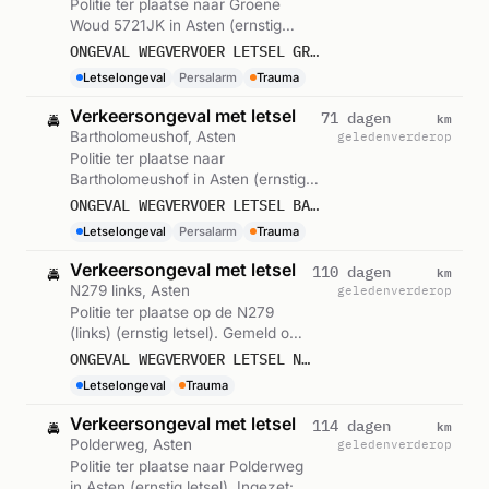
Politie ter plaatse naar Groene
Woud 5721JK in Asten (ernstig
letsel). Ingezet: Persalarm. Gemeld
ONGEVAL WEGVERVOER LETSEL GROENE WOUD 5721JK ASTEN
om 01:27.
Letselongeval
Persalarm
Trauma
Verkeersongeval met letsel
km
71 dagen
🚔
Bartholomeushof, Asten
geleden
verderop
Politie ter plaatse naar
Bartholomeushof in Asten (ernstig
letsel). Ingezet: Persalarm. Gemeld
ONGEVAL WEGVERVOER LETSEL BARTHOLOMEUSHOF ASTEN
om 20:02.
Letselongeval
Persalarm
Trauma
Verkeersongeval met letsel
km
110 dagen
🚔
N279 links, Asten
geleden
verderop
Politie ter plaatse op de N279
(links) (ernstig letsel). Gemeld om
17:21.
ONGEVAL WEGVERVOER LETSEL N279 LI ASTEN
Letselongeval
Trauma
Verkeersongeval met letsel
km
114 dagen
🚔
Polderweg, Asten
geleden
verderop
Politie ter plaatse naar Polderweg
in Asten (ernstig letsel). Ingezet: