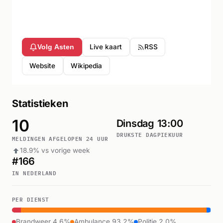
Live kaart
RSS
Volg Asten
Website
Wikipedia
Statistieken
10
Dinsdag
13:00
DRUKSTE DAG
PIEKUUR
MELDINGEN AFGELOPEN 24 UUR
18.9% vs vorige week
#166
IN NEDERLAND
PER DIENST
Brandweer 4.6%
Ambulance 93.2%
Politie 2.0%