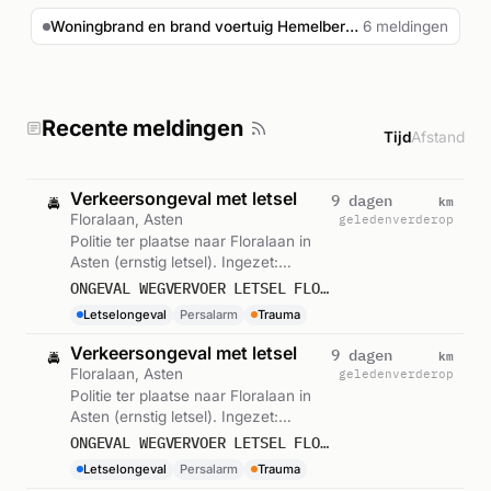
Woningbrand en brand voertuig Hemelberg Asten
6 meldingen
Recente meldingen
Tijd
Afstand
Verkeersongeval met letsel
km
9 dagen
🚔
Floralaan, Asten
geleden
verderop
Politie ter plaatse naar Floralaan in
Asten (ernstig letsel). Ingezet:
Persalarm. Gemeld om 11:46.
ONGEVAL WEGVERVOER LETSEL FLORALAAN ASTEN
Letselongeval
Persalarm
Trauma
Verkeersongeval met letsel
km
9 dagen
🚔
Floralaan, Asten
geleden
verderop
Politie ter plaatse naar Floralaan in
Asten (ernstig letsel). Ingezet:
Persalarm. Gemeld om 11:44.
ONGEVAL WEGVERVOER LETSEL FLORALAAN ASTEN
Letselongeval
Persalarm
Trauma