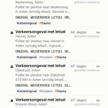
Keskesweg, Asten
geleden
verderop
Politie ter plaatse naar Keskesweg
in Asten (ernstig letsel). Gemeld om
08:08.
ONGEVAL WEGVERVOER LETSEL OMMELSEWEG KESKESWEG ASTEN
Letselongeval
Trauma
Verkeersongeval met letsel
km
64 dagen
🚔
Hemel, Asten
geleden
verderop
Politie ter plaatse naar Hemel in
Asten (ernstig letsel). Ingezet:
Persalarm. Gemeld om 18:54.
ONGEVAL WEGVERVOER LETSEL HEMEL ASTEN
Letselongeval
Persalarm
Trauma
Verkeersongeval met letsel
km
67 dagen
🚔
Dijkstraat, Asten
geleden
verderop
Politie ter plaatse naar Dijkstraat
5721AM in Asten (ernstig letsel).
Ingezet: Persalarm. Gemeld om
ONGEVAL WEGVERVOER LETSEL DIJKSTRAAT 5721AM ASTEN
15:43.
Letselongeval
Persalarm
Trauma
Verkeersongeval met letsel
km
67 dagen
🚔
Groene Woud, Asten
geleden
verderop