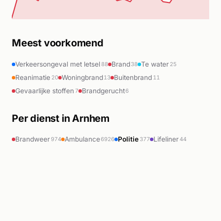
Meest voorkomend
Verkeersongeval met letsel
Brand
Te water
88
38
25
Reanimatie
Woningbrand
Buitenbrand
20
13
11
Gevaarlijke stoffen
Brandgerucht
7
6
Per dienst in Arnhem
Brandweer
Ambulance
Politie
Lifeliner
974
6926
377
44