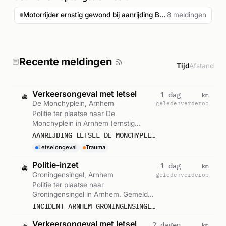
Motorrijder ernstig gewond bij aanrijding Batavierenweg A...
8 meldingen
Recente meldingen
Tijd
Afstand
Verkeersongeval met letsel
km
1 dag
🚔
De Monchyplein, Arnhem
geleden
verderop
Politie ter plaatse naar De
Monchyplein in Arnhem (ernstig
letsel). Gemeld om 16:26.
AANRIJDING LETSEL DE MONCHYPLEIN ARNHEM 596182
Letselongeval
Trauma
Politie-inzet
km
1 dag
🚔
Groningensingel, Arnhem
geleden
verderop
Politie ter plaatse naar
Groningensingel in Arnhem. Gemeld
om 15:05.
INCIDENT ARNHEM GRONINGENSINGEL 595954
Verkeersongeval met letsel
km
2 dagen