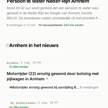
Persoon te water Neder-Rijn Arnhem
wat duidt op voortdurende reddingsinspanningen. Verdere
Rond 20:32 uur werd gemeld dat een persoon te water was
details over de afloop zijn niet bekendgemaakt.
geraakt in de Neder-Rijn ter hoogte van Arnhem (rechts
883,0). De brandweer rukten onmiddellijk uit met prioriteit P1,
gelijktijdig met meerdere ambulanceteams. Binnen enkele
8 meldingen in 12 min
·
10 nieuwsartikelen
243 min eerder
minuten werden vier ambulances (07110, 07801, 07341 en
07345) gealarmeerd ter plaatse. De coördinatie tussen de
diensten duurde tot 20:45 uur, toen nog een vijfde
ambulance (07106) werd ingezet. De exacte afloop van het
Arnhem in het nieuws
incident en het medische condition van de persoon zijn niet
bekend uit beschikbare bronnen.
Drimble
2 aug, 23:00
7u 40m eerder
Motorrijder (22) ernstig gewond door botsing met
pijlwagen in Arnhem
↗
Motorrijder ernstig gewond bij aanrijding Batavierenweg A...
8 meldingen
De Gelderlander
2 aug, 18:47
3u 28m eerder