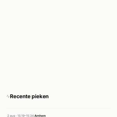
Recente pieken
2 aug · 15:19–15:34
·
Arnhem