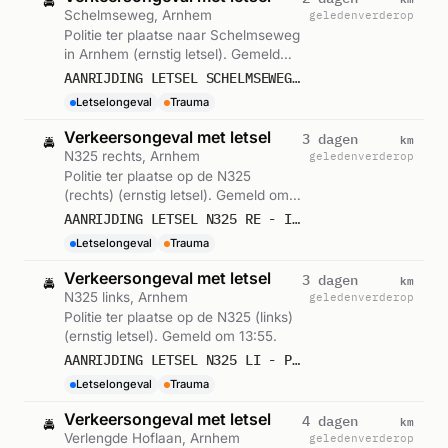
🚔
Schelmseweg, Arnhem
geleden
verderop
Politie ter plaatse naar Schelmseweg
in Arnhem (ernstig letsel). Gemeld
om 13:24.
AANRIJDING LETSEL SCHELMSEWEG ARNHEM 592982
Letselongeval
Trauma
Verkeersongeval met letsel
km
3 dagen
🚔
N325 rechts, Arnhem
geleden
verderop
Politie ter plaatse op de N325
(rechts) (ernstig letsel). Gemeld om
14:17.
AANRIJDING LETSEL N325 RE - IJSSELOORDWEG ARNHEM 590421
Letselongeval
Trauma
Verkeersongeval met letsel
km
3 dagen
🚔
N325 links, Arnhem
geleden
verderop
Politie ter plaatse op de N325 (links)
(ernstig letsel). Gemeld om 13:55.
AANRIJDING LETSEL N325 LI - PLEIJWEG ARNHEM 590353
Letselongeval
Trauma
Verkeersongeval met letsel
km
4 dagen
🚔
Verlengde Hoflaan, Arnhem
geleden
verderop