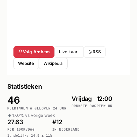
Live kaart
RSS
Volg Arnhem
Website
Wikipedia
Statistieken
46
Vrijdag
12:00
DRUKSTE DAG
PIEKUUR
MELDINGEN AFGELOPEN 24 UUR
17.0% vs vorige week
27.63
#12
PER 100K/DAG
IN NEDERLAND
landelijk: 24.8 ▲ 11%