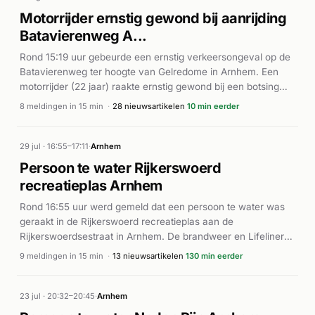
Motorrijder ernstig gewond bij aanrijding
Batavierenweg A...
Rond 15:19 uur gebeurde een ernstig verkeersongeval op de
Batavierenweg ter hoogte van Gelredome in Arnhem. Een
motorrijder (22 jaar) raakte ernstig gewond bij een botsing
met een pijlwagen. Politie, twee ambulances en een
8 meldingen in 15 min
·
28 nieuwsartikelen
10 min eerder
traumahelikopter (lifeliner) werden gealarmeerd. De
brandweer rukte ook uit voor bergingswerkzaamheden.
Volgens Drimble liep de motorrijder ernstig letsel op bij de
29 jul · 16:55–17:11
·
Arnhem
aanrijding. De hulpdiensten waren snel ter plaatse en hebben
Persoon te water Rijkerswoerd
de gewonde geborgen.
recreatieplas Arnhem
Rond 16:55 uur werd gemeld dat een persoon te water was
geraakt in de Rijkerswoerd recreatieplas aan de
Rijkerswoerdsestraat in Arnhem. De brandweer en Lifeliner
rukten met spoed uit en werden direct ter plaatse geroepen.
9 meldingen in 15 min
·
13 nieuwsartikelen
130 min eerder
Meerdere brandweervoertuigen werden achtereenvolgens
ingezet, onder meer met een onderwater drone en
zichtscherm. Een ambulance (A1) werd eveneens
23 jul · 20:32–20:45
·
Arnhem
opgeroepen. De alarmeringen liepen tot circa 17:11 uur door,