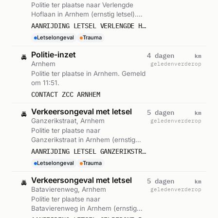
Politie ter plaatse naar Verlengde
Hoflaan in Arnhem (ernstig letsel).
Gemeld om 16:52.
AANRIJDING LETSEL VERLENGDE HOFLAAN ARNHEM 587864
Letselongeval
Trauma
Politie-inzet
km
4 dagen
🚔
Arnhem
geleden
verderop
Politie ter plaatse in Arnhem. Gemeld
om 11:51.
CONTACT ZCC ARNHEM
Verkeersongeval met letsel
km
5 dagen
🚔
Ganzerikstraat, Arnhem
geleden
verderop
Politie ter plaatse naar
Ganzerikstraat in Arnhem (ernstig
letsel). Gemeld om 18:48.
AANRIJDING LETSEL GANZERIKSTRAAT ARNHEM 585392
Letselongeval
Trauma
Verkeersongeval met letsel
km
5 dagen
🚔
Batavierenweg, Arnhem
geleden
verderop
Politie ter plaatse naar
Batavierenweg in Arnhem (ernstig
letsel). Gemeld om 15:32.