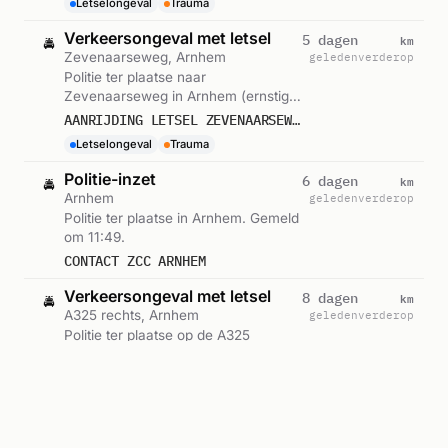
Letselongeval
Trauma
Verkeersongeval met letsel
km
5 dagen
🚔
Zevenaarseweg, Arnhem
geleden
verderop
Politie ter plaatse naar
Zevenaarseweg in Arnhem (ernstig
letsel). Gemeld om 12:36.
AANRIJDING LETSEL ZEVENAARSEWEG ARNHEM 584517
Letselongeval
Trauma
Politie-inzet
km
6 dagen
🚔
Arnhem
geleden
verderop
Politie ter plaatse in Arnhem. Gemeld
om 11:49.
CONTACT ZCC ARNHEM
Verkeersongeval met letsel
km
8 dagen
🚔
A325 rechts, Arnhem
geleden
verderop
Politie ter plaatse op de A325
(rechts) (ernstig letsel). Gemeld om
17:56.
AANRIJDING LETSEL A325 RE - NIJMEEGSEWEG ARNHEM 577038
Letselongeval
Trauma
Verkeersongeval met letsel
km
9 dagen
🚔