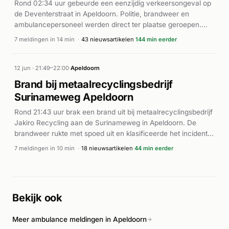
raakten personen gewond, al blijven details hierover beperkt
Rond 02:34 uur gebeurde een eenzijdig verkeersongeval op
in de beschikbare informatie.
de Deventerstraat in Apeldoorn. Politie, brandweer en
ambulancepersoneel werden direct ter plaatse geroepen.
Een traumahelikopter werd gealarmeerd voor bijstand.
7 meldingen in 14 min
·
43 nieuwsartikelen
144 min eerder
Volgens Nieuwsblad Stedendriehoek en AD.nl raakten vier
personen gewond bij het ongeval. De brandweer en
medische diensten zorgden voor medische ondersteuning ter
12 jun · 21:49–22:00
·
Apeldoorn
plaatse.
Brand bij metaalrecyclingsbedrijf
Surinameweg Apeldoorn
Rond 21:43 uur brak een brand uit bij metaalrecyclingsbedrijf
Jakiro Recycling aan de Surinameweg in Apeldoorn. De
brandweer rukte met spoed uit en klasificeerde het incident
als middelbrand (P1). Binnen enkele minuten werden
7 meldingen in 10 min
·
18 nieuwsartikelen
44 min eerder
meerdere eenheden ter plaatse gestuurd, waarbij diverse
prioriteitsmelding en statusupdates werden verstuurd.
Volgens 112apeldoorn.nl en 112 in Beeld stond het bedrijf
bekend om aanzienlijke rookontwikkeling. De brand werd
Bekijk ook
snel onder controle gebracht. Hardnieuws rapporteerde
waarschuwingen voor rookontwikkeling in de buurt van het
Meer ambulance meldingen in Apeldoorn
bedrijf. Er zijn geen gewonden gemeld in de persberichten.
→