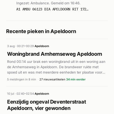
Ingezet: Ambulance. Gemeld om 16:46.
A1 AMBU 06123 DIA APELDOORN RIT 172120
Recente pieken in Apeldoorn
3 aug · 00:21–00:29
·
Apeldoorn
Woningbrand Arnhemseweg Apeldoorn
Rond 00:14 uur brak een woningbrand uit in een woning aan
de Arnhemseweg in Apeldoorn. De brandweer rukte met
spoed uit en was met meerdere eenheden ter plaatse voor
een middelbrand. Volgens 112apeldoorn.nl en andere
5 meldingen in 8 min
·
27 nieuwsartikelen
34 min eerder
bronnen werden een bewoner en een huisdier (waarbij
sommige bronnen van een kat spreken, andere van een
hond) gered uit het pand. Verschillende nieuwsbronnen
10 jul · 02:40–02:54
·
Apeldoorn
berichten over een explosie voorafgaand aan de brand. De
Eenzijdig ongeval Deventerstraat
bewoner werd onder meer met behulp van een hoogwerker
Apeldoorn, vier gewonden
in veiligheid gebracht. Naar aanleiding van het incident