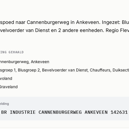
spoed naar Cannenburgerweg in Ankeveen. Ingezet: Blu
evelvoerder van Dienst en 2 andere eenheden. Regio Fle
DING GEHAALD
nnenburgerweg,
Ankeveen
usgroep 1
,
Blusgroep 2
,
Bevelvoerder van Dienst
,
Chauffeurs
,
Duiksect
evoland
 Graveland
elding
 BR INDUSTRIE CANNENBURGERWEG ANKEVEEN 142631