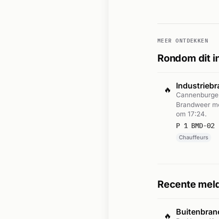
MEER ONTDEKKEN
Rondom dit i
Industrieb
🔥
Cannenburge
Brandweer me
om 17:24.
P 1 BMD-02 
Chauffeurs
Recente meld
Buitenbran
🔥