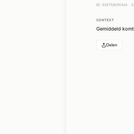
ID:
03f718b9b3d4
C
CONTEXT
Gemiddeld komt 
Delen