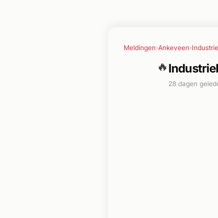
Meldingen
›
Ankeveen
›
Industri
🔥
Industri
28 dagen geled