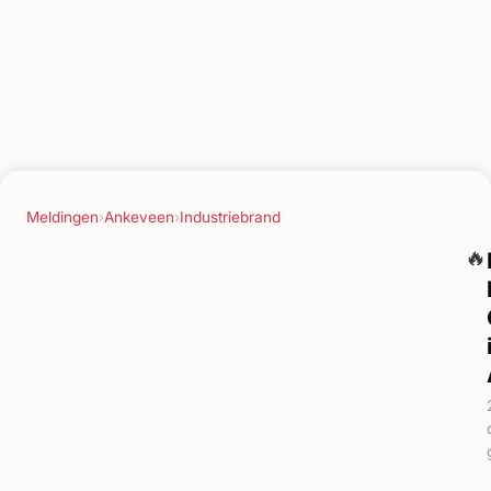
Meldingen
›
Ankeveen
›
Industriebrand
🔥