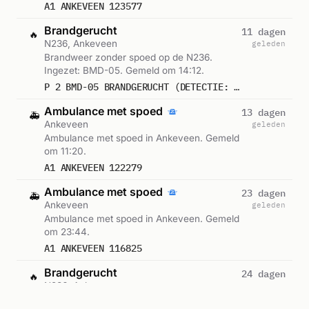
A1 ANKEVEEN 123577
Brandgerucht
11 dagen
🔥
N236, Ankeveen
geleden
Brandweer zonder spoed op de N236.
Ingezet: BMD-05. Gemeld om 14:12.
P 2 BMD-05 BRANDGERUCHT (DETECTIE: ROOK/HITTE) HOTEL ANKEVEEN N236 - LOODIJK ANKEVEEN 134531
Ambulance met spoed
13 dagen
🚑
Ankeveen
geleden
Ambulance met spoed in Ankeveen. Gemeld
om 11:20.
A1 ANKEVEEN 122279
Ambulance met spoed
23 dagen
🚑
Ankeveen
geleden
Ambulance met spoed in Ankeveen. Gemeld
om 23:44.
A1 ANKEVEEN 116825
Brandgerucht
24 dagen
🔥
N236, Ankeveen
geleden
Brandweer zonder spoed op de N236.