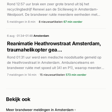
Rond 12:57 uur brak een zeer grote brand uit bij het
recyclingbedrijf Renewi aan de Sicilieweg in Amsterdam-
Westpoort. De brandweer rukte meerdere eenheden met
spoed uit (P1). Kort na de eerste melding werd duidelijk dat
5 meldingen in 8 min
·
8 nieuwsartikelen
67 min eerder
sprake was van een industriebrand met buitenopslag,
waarop aanvullende eenheden ter plaatse werden geroepen.
Het incident veroorzaakte een grote hoeveelheid rook in de
6 aug · 01:34–01:48
·
Amsterdam
wijk. De brandweer bestrijdt de brand met meerdere
Reanimatie Heathrowstraat Amsterdam,
aangepaste eenheden en speciaal materieel.
traumahelikopter gea...
Rond 01:31 uur werd een medische noodsituatie gemeld op
de Heathrowstraat in Amsterdam. Ambulanceteams en
brandweer rukte met spoed uit (A1 en P1), waarop meerdere
eenheden inclusief AED-eenheden ter plaatse gingen voor
7 meldingen in 14 min
·
15 nieuwsartikelen
573 min eerder
reanimatie. Vanwege de ernst van het incident werd een
traumahelikopter gealarmeerd. De diensten voerden
reanimatieprocedures uit op de Heathrowstraat in de buurt
van een hotel. Meer details over de afloop en de toestand
Bekijk ook
van betrokkenen zijn nog niet bekend gemeld.
Meer brandweer meldingen in Amsterdam
→