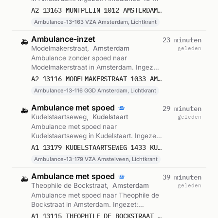
163 VZA Amsterdam, Lichtkrant. Gemeld
A2 13163 MUNTPLEIN 1012 AMSTERDAM 75814
om 23:06.
Ambulance-13-163 VZA Amsterdam, Lichtkrant
Ambulance-inzet
23 minuten
🚑
Modelmakerstraat,
Amsterdam
geleden
Ambulance zonder spoed naar
Modelmakerstraat in Amsterdam. Ingezet:
Ambulance-13-116 GGD Amsterdam,
A2 13116 MODELMAKERSTRAAT 1033 AMSTERDAM 75813
Lichtkrant. Gemeld om 23:01.
Ambulance-13-116 GGD Amsterdam, Lichtkrant
Ambulance met spoed
29 minuten
🚑
Kudelstaartseweg,
Kudelstaart
geleden
Ambulance met spoed naar
Kudelstaartseweg in Kudelstaart. Ingezet:
Ambulance-13-179 VZA Amstelveen,
A1 13179 KUDELSTAARTSEWEG 1433 KUDELSTAART 75810
Lichtkrant. Gemeld om 22:54.
Ambulance-13-179 VZA Amstelveen, Lichtkrant
Ambulance met spoed
39 minuten
🚑
Theophile de Bockstraat,
Amsterdam
geleden
Ambulance met spoed naar Theophile de
Bockstraat in Amsterdam. Ingezet:
Ambulance-13-115 GGD Amsterdam,
A1 13115 THEOPHILE DE BOCKSTRAAT 1058 AMSTERDAM 75809