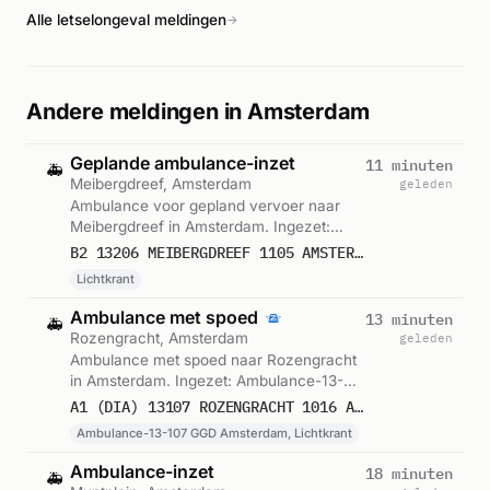
Alle letselongeval meldingen
→
Andere meldingen in Amsterdam
Geplande ambulance-inzet
11 minuten
🚑
Meibergdreef, Amsterdam
geleden
Ambulance voor gepland vervoer naar
Meibergdreef in Amsterdam. Ingezet:
Lichtkrant. Gemeld om 23:13.
B2 13206 MEIBERGDREEF 1105 AMSTERDAM 75816
Lichtkrant
Ambulance met spoed
13 minuten
🚑
Rozengracht, Amsterdam
geleden
Ambulance met spoed naar Rozengracht
in Amsterdam. Ingezet: Ambulance-13-
107 GGD Amsterdam, Lichtkrant. Gemeld
A1 (DIA) 13107 ROZENGRACHT 1016 AMSTERDAM 75815
om 23:11.
Ambulance-13-107 GGD Amsterdam, Lichtkrant
Ambulance-inzet
18 minuten
🚑