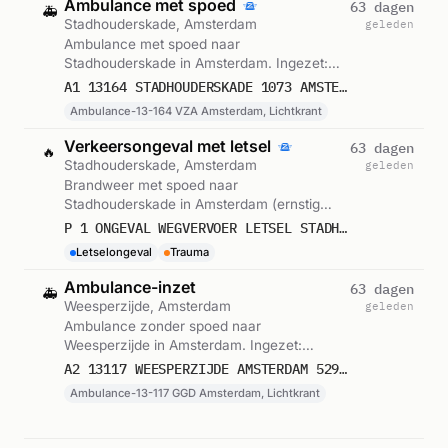
Ambulance met spoed
63 dagen
🚑
Stadhouderskade, Amsterdam
geleden
Ambulance met spoed naar
Stadhouderskade in Amsterdam. Ingezet:
Ambulance-13-164 VZA Amsterdam,
A1 13164 STADHOUDERSKADE 1073 AMSTERDAM 52917
Lichtkrant. Gemeld om 16:26.
Ambulance-13-164 VZA Amsterdam, Lichtkrant
Verkeersongeval met letsel
63 dagen
🔥
Stadhouderskade, Amsterdam
geleden
Brandweer met spoed naar
Stadhouderskade in Amsterdam (ernstig
letsel). Gemeld om 16:26.
P 1 ONGEVAL WEGVERVOER LETSEL STADHOUDERSKADE AMSTERDAM
Letselongeval
Trauma
Ambulance-inzet
63 dagen
🚑
Weesperzijde, Amsterdam
geleden
Ambulance zonder spoed naar
Weesperzijde in Amsterdam. Ingezet:
Ambulance-13-117 GGD Amsterdam,
A2 13117 WEESPERZIJDE AMSTERDAM 52929
Lichtkrant. Gemeld om 16:44.
Ambulance-13-117 GGD Amsterdam, Lichtkrant