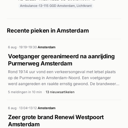
Lichtkrant. Gemeld om 22:45.
Ambulance-13-115 GGD Amsterdam, Lichtkrant
Recente pieken in Amsterdam
6 aug · 19:19–19:30
·
Amsterdam
Voetganger gereanimeerd na aanrijding
Purmerweg Amsterdam
Rond 19:14 uur vond een verkeersongeval met letsel plaats
op de Purmerweg in Amsterdam-Noord. Een voetganger
werd aangereden en raakte ernstig gewond. De brandweer
en ambulancediensten rukten met spoed uit en voerden ter
5 meldingen in 10 min
·
13 nieuwsartikelen
plaatse reanimatie uit. Volgens rodi.nl werd de voetganger
gereanimeerd en met spoed naar het ziekenhuis vervoerd.
De traumahelikopter werd gealarmeerd voor ondersteuning
6 aug · 13:04–13:12
·
Amsterdam
bij deze ernstige medische hulpverlening.
Zeer grote brand Renewi Westpoort
Amsterdam