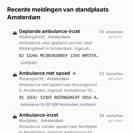
Recente meldingen van standplaats
Amsterdam
Geplande ambulance-inzet
11 minuten
🚑
Meibergdreef,
Amsterdam
geleden
Ambulance voor gepland vervoer naar
Meibergdreef in Amsterdam. Ingezet:
Lichtkrant. Gemeld om 23:13.
B2 13206 MEIBERGDREEF 1105 AMSTERDAM 75816
Lichtkrant
Ambulance met spoed
13 minuten
🚑
Rozengracht,
Amsterdam
geleden
Ambulance met spoed naar Rozengracht
in Amsterdam. Ingezet: Ambulance-13-
107 GGD Amsterdam, Lichtkrant. Gemeld
A1 (DIA) 13107 ROZENGRACHT 1016 AMSTERDAM 75815
om 23:11.
Ambulance-13-107 GGD Amsterdam, Lichtkrant
Ambulance-inzet
18 minuten
🚑
Muntplein,
Amsterdam
geleden
Ambulance zonder spoed naar Muntplein
in Amsterdam. Ingezet: Ambulance-13-