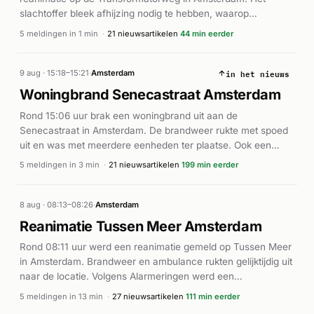
slachtoffer bleek afhijzing nodig te hebben, waarop
meerdere eenheden van de brandweer ter plaatse kwamen.
5 meldingen in 1 min
·
21 nieuwsartikelen
44 min eerder
De ambulancedienst rukte eveneens uit en zette een AED
(automatische externe defibrillator) in. Volgens AD.nl werd
in het nieuws
een traumahelikopter gealarmeerd om bij te staan bij de
9 aug · 15:18–15:21
·
Amsterdam
medische hulpverlening. De inzet van meerdere diensten
Woningbrand Senecastraat Amsterdam
duidt op een ernstige medische situatie waarbij mogelijk
Rond 15:06 uur brak een woningbrand uit aan de
grootschalige hulp nodig was.
Senecastraat in Amsterdam. De brandweer rukte met spoed
uit en was met meerdere eenheden ter plaatse. Ook een
ambulance werd gealarmeerd. Volgens AD.nl ontwikkelde de
5 meldingen in 3 min
·
21 nieuwsartikelen
199 min eerder
brand zich tot een middelbrand. De exacte omvang van
schade en aantal gewonden is niet gemeld, maar de snelle
respons van brandweer en ambulancediensten geeft aan dat
8 aug · 08:13–08:26
·
Amsterdam
er mogelijk gewonden zijn. Het incident werd intensief
Reanimatie Tussen Meer Amsterdam
begeleid met meerdere herhaalde meldingen tussen 15:06 en
Rond 08:11 uur werd een reanimatie gemeld op Tussen Meer
15:17 uur.
in Amsterdam. Brandweer en ambulance rukten gelijktijdig uit
naar de locatie. Volgens Alarmeringen werd een
traumahelikopter gealarmeerd voor de hulpverlening. De
5 meldingen in 13 min
·
27 nieuwsartikelen
111 min eerder
precieze afloop en medische toestand van het slachtoffer