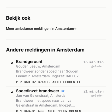
zijn niet nader bekend uit de beschikbare informatie.
Bekijk ook
Meer ambulance meldingen in Amsterdam
→
Andere meldingen in Amsterdam
Brandgerucht
16 minuten
🔥
Gouden Leeuw, Amsterdam
geleden
Brandweer zonder spoed naar Gouden
Leeuw in Amsterdam. Ingezet: BAD-02.
Gemeld om 04:59.
P 2 BAD-02 BRANDGERUCHT GOUDEN LEEUW AMSTERDAM 134131
Spoedinzet brandweer
21 minuten
🔥
Jan van Galenstraat, Amsterdam
geleden
Brandweer met spoed naar Jan van
Galenstraat in Amsterdam. Ingezet:
Ambulance, BAD-01. Gemeld om 04:54.
P 1 BAD-01 ASS. AMBU (DEUR OPENEN) JAN VAN GALENSTRAAT AMSTERDAM 133331