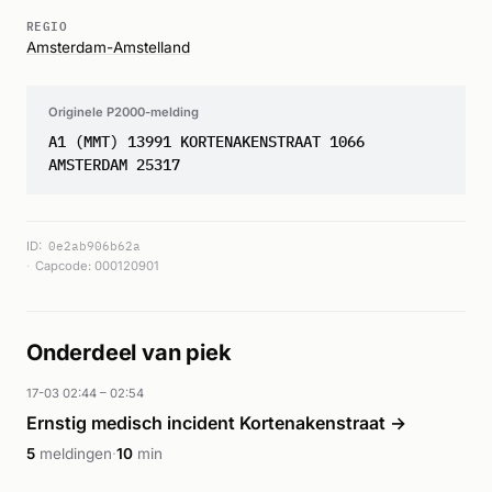
REGIO
Amsterdam-Amstelland
Originele P2000-melding
A1 (MMT) 13991 KORTENAKENSTRAAT 1066
AMSTERDAM 25317
ID:
0e2ab906b62a
Capcode: 000120901
Onderdeel van piek
17-03 02:44 – 02:54
Ernstig medisch incident Kortenakenstraat →
5
meldingen
·
10
min