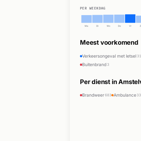
PER WEEKDAG
Ma
Di
Wo
Do
Vr
Meest voorkomend
Verkeersongeval met letsel
3
Buitenbrand
3
Per dienst in Amste
Brandweer
Ambulance
683
3