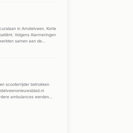
ralaan in Amstelveen. Korte
 patiënt. Volgens Alarmeringen
 werkten samen aan de
n scooterrijder betrokken
stelveensnieuwsblad.nl
eerdere ambulances werden
 het incident had ernstige