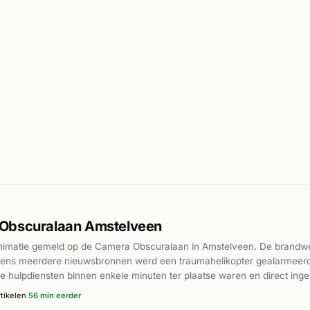
 Obscuralaan Amstelveen
nimatie gemeld op de Camera Obscuralaan in Amstelveen. De brandw
lgens meerdere nieuwsbronnen werd een traumahelikopter gealarmeerd 
e hulpdiensten binnen enkele minuten ter plaatse waren en direct ing
 afloop en toestand van de patiënt is niet bekendgemaakt.
tikelen
56 min eerder