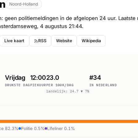
n
Noord-Holland
: geen politiemeldingen in de afgelopen 24 uur. Laatste
msterdamseweg, 4 augustus 21:44.
Live kaart
RSS
Website
Wikipedia
Vrijdag
12:00
23.0
#34
DRUKSTE DAG
PIEKUUR
PER 100K/DAG
IN NEDERLAND
landelijk: 24.7 ▼ 7%
ce 82.3%
Politie 0.5%
Lifeliner 0.1%