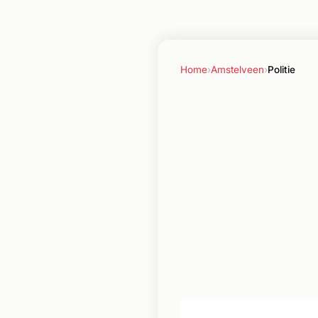
Home
›
Amstelveen
›
Politie