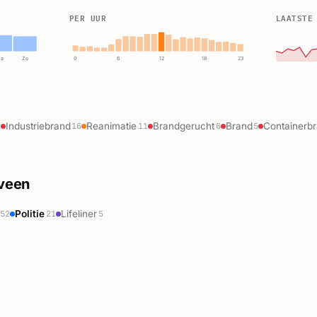
PER UUR
LAATSTE
Za
Zo
0
6
12
18
23
Industriebrand
Reanimatie
Brandgerucht
Brand
Containerb
1
16
11
6
5
lveen
Politie
Lifeliner
352
21
5