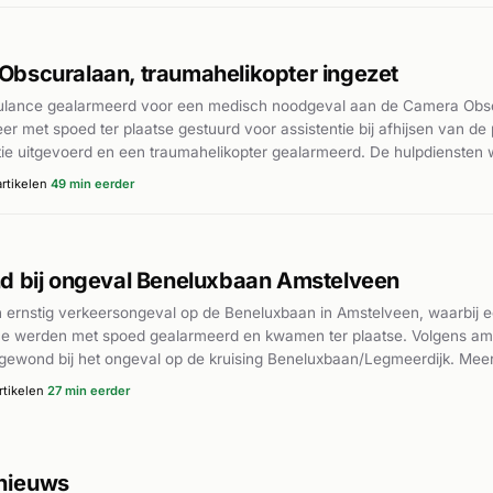
Obscuralaan, traumahelikopter ingezet
lance gealarmeerd voor een medisch noodgeval aan de Camera Obscu
eer met spoed ter plaatse gestuurd voor assistentie bij afhijsen van de
tie uitgevoerd en een traumahelikopter gealarmeerd. De hulpdiensten
e patiënt.
rtikelen
49 min eerder
nd bij ongeval Beneluxbaan Amstelveen
ernstig verkeersongeval op de Beneluxbaan in Amstelveen, waarbij ee
 werden met spoed gealarmeerd en kwamen ter plaatse. Volgens am
argewond bij het ongeval op de kruising Beneluxbaan/Legmeerdijk. M
er plaatse. De exacte toedracht van het ongeval werd onderzocht, maar
tikelen
27 min eerder
ooterrijder.
 nieuws