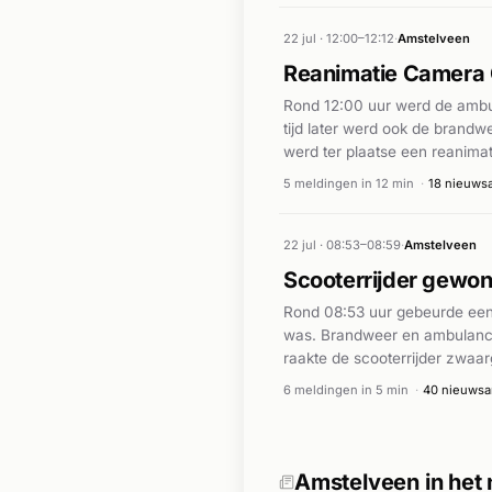
22 jul · 12:00–12:12
·
Amstelveen
Reanimatie Camera 
Rond 12:00 uur werd de ambu
tijd later werd ook de brandw
werd ter plaatse een reanima
behandeling en vervoer van d
5 meldingen in 12 min
·
18 nieuwsa
22 jul · 08:53–08:59
·
Amstelveen
Scooterrijder gewo
Rond 08:53 uur gebeurde een 
was. Brandweer en ambulance
raakte de scooterrijder zwa
ingezet voor medische hulp t
6 meldingen in 5 min
·
40 nieuwsar
gevolgen voor de betrokken sc
Amstelveen in het