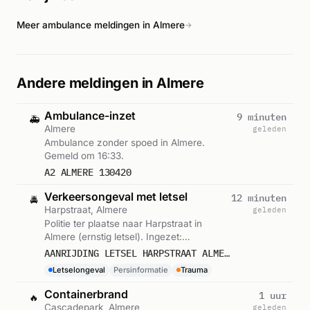
verkeersongeval in dezelfde stad betrof.
Meer ambulance meldingen in Almere
→
Andere meldingen in Almere
Ambulance-inzet
9 minuten
🚑
Almere
geleden
Ambulance zonder spoed in Almere.
Gemeld om 16:33.
A2 ALMERE 130420
Verkeersongeval met letsel
12 minuten
🚔
Harpstraat, Almere
geleden
Politie ter plaatse naar Harpstraat in
Almere (ernstig letsel). Ingezet:
Persinformatie. Gemeld om 16:30.
AANRIJDING LETSEL HARPSTRAAT ALMERE
Letselongeval
Persinformatie
Trauma
Containerbrand
1 uur
🔥
Cascadepark, Almere
geleden