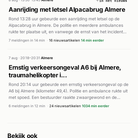
in het nieuws
had de situatie rond 18:37 uur volledig in hand.
Aanrijding met letsel Alpacabrug Almere
Rond 13:28 uur gebeurde een aanrijding met letsel op de
Alpacabrug in Almere. De politie en meerdere ambulances
rukte ter plaatse uit, en vanwege de ernst van het incident
werd ook een traumahelikopter gealarmeerd. Volgens de
7 meldingen in 14 min
·
16 nieuwsartikelen
14 min eerder
Stentor en Alarmeringen was het ongeval geregistreerd op
de Oreganoweg in Almere. De hulpdiensten waren snel ter
plaatse om de betrokken personen te helpen. Een apart
7 aug · 20:18–20:31
·
Almere
verkeersongeval met letsel werd rond 13:42 uur gemeld op
Ernstig verkeersongeval A6 bij Almere,
de Spoordreef in dezelfde stad.
traumahelikopter i...
Rond 20:14 uur gebeurde een ernstig verkeersongeval op de
A6 bij Almere (kilometer 49,4). Politie en ambulance rukte uit
met spoed. Een bestuurder raakte zwaargewond en de
traumahelikopter werd gealarmeerd, volgens de Stentor. Het
6 meldingen in 12 min
·
24 nieuwsartikelen
1034 min eerder
incident veroorzaakte ook schade in het verkeer op dat
moment en nooddiensten waren snel ter plaatse. Daarnaast
berichtde Omroep Flevoland over een apart incident in
Almere Buiten waarbij een fietser gewond raakte bij een
Bekijk ook
botsing met een stadsbus, wat een gelijktijdig