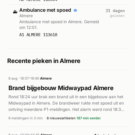
Ambulance met spoed
31 dagen
🚑
Almere
geleden
Ambulance met spoed in Almere. Gemeld
om 12:01.
A1 ALMERE 113618
Recente pieken in Almere
8 aug · 18:37–18:40
·
Almere
Brand bijgebouw Midwaypad Almere
Rond 18:24 uur brak een brand uit in een bijgebouw aan het
Midwaypad in Almere. De brandweer rukte met spoed uit en
ontving meerdere P1-meldingen. Het alarm werd rond 18:34
uur ingetrokken, wat erop wijst dat de situatie snel onder
6 meldingen in 3 min
·
8 nieuwsartikelen
187 min eerder
controle kwam. Volgens eerder gerapporteerde informatie
betrof het een brand in een leegstaand kantoorpand waarvan
brandstichting niet kon worden uitgesloten. De brandweer
8 aug · 13:30–13:45
·
Almere