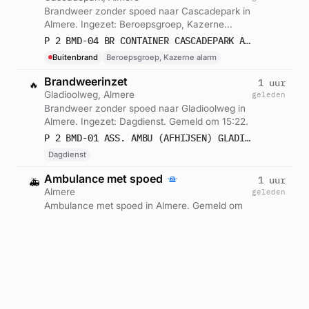
Brandweer zonder spoed naar Cascadepark in
Almere. Ingezet: Beroepsgroep, Kazerne
alarm. Gemeld om 15:38.
P 2 BMD-04 BR CONTAINER CASCADEPARK ALMERE 254131
Buitenbrand
Beroepsgroep, Kazerne alarm
Brandweerinzet
1 uur
🔥
Gladioolweg, Almere
geleden
Brandweer zonder spoed naar Gladioolweg in
Almere. Ingezet: Dagdienst. Gemeld om 15:22.
P 2 BMD-01 ASS. AMBU (AFHIJSEN) GLADIOOLWEG ALMERE 254152 254132
Dagdienst
Ambulance met spoed
1 uur
🚑
Almere
geleden
Ambulance met spoed in Almere. Gemeld om
15:22.
A1 ALMERE 130389
Geplande ambulance-inzet
1 uur
🚑
Almere
geleden
Ambulance voor gepland vervoer in Almere.
Gemeld om 15:20.