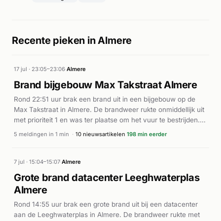
Recente pieken in Almere
17 jul · 23:05–23:06
·
Almere
Brand bijgebouw Max Takstraat Almere
Rond 22:51 uur brak een brand uit in een bijgebouw op de
Max Takstraat in Almere. De brandweer rukte onmiddellijk uit
met prioriteit 1 en was ter plaatse om het vuur te bestrijden.
In de daaropvolgende twaalf minuten werden meerdere
5 meldingen in 1 min
·
10 nieuwsartikelen
198 min eerder
meldingen ontvangen met wisselende prioriteiten, waarop
uiteindelijk rond 23:03 uur het alarm werd ingetrokken.
Volgens de Stentor was het incident onder controle gebracht.
7 jul · 15:04–15:07
·
Almere
Het incident vond plaats op dezelfde locatie waar eerder
Grote brand datacenter Leeghwaterplas
dezelfde dag een incident met een heftruck en gevaarlijke
Almere
stoffen had plaatsgevonden.
Rond 14:55 uur brak een grote brand uit bij een datacenter
aan de Leeghwaterplas in Almere. De brandweer rukte met