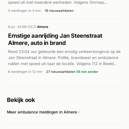
spoed uit met meerdere eenheden. Volgens Omroep
Flevoland en De Gelderlander was de brand omvangrijk en
5 meldingen in 3 min
·
18 nieuwsartikelen
laaide gedurende de bestrijding steeds weer ergens op. De
brandweer had nog enkele uren nodig om de brand volledig
onder controle te krijgen. De Veiligheidsregio stuurde een NL-
6 jul · 23:09–23:21
·
Almere
Alert uit. Uiteindelijk werd de brand onder controle gebracht,
Ernstige aanrijding Jan Steenstraat
hoewel de bluswerkzaamheden langdurig waren.
Almere, auto in brand
Rond 23:04 uur gebeurde een ernstig verkeersongeval op de
Jan Steenstraat in Almere. Politie, brandweer en ambulance
rukten met spoed uit naar de locatie. Volgens 112 in Beeld
raakte een auto bij het ongeluk in brand en zat minstens één
6 meldingen in 12 min
·
27 nieuwsartikelen
58 min eerder
inzittende bekneld. De Stentor meldde dat een
traumahelikopter ter plaatse werd gealarmeerd. Omroep
Flevoland berichtte dat er ernstig gewonden vielen en dat de
inzittenden van het andere betrokken voertuig spoorloos
Bekijk ook
waren. De brandweer voerde een bergingsoperatie uit met
voertuigen ter plaatse.
Meer ambulance meldingen in Almere
→