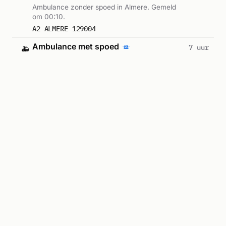
Ambulance zonder spoed in Almere. Gemeld
om 00:10.
A2 ALMERE 129004
Ambulance met spoed
7 uur
🚑
Almere
geleden
Ambulance met spoed in Almere. Gemeld om
23:40.
A1 ALMERE 129000
Ambulance-inzet
7 uur
🚑
Almere
geleden
Ambulance zonder spoed in Almere. Gemeld
om 23:28.
A2 ALMERE 128993
Ambulance met spoed
7 uur
🚑
Almere
geleden
Ambulance met spoed in Almere. Gemeld om
23:27.
A1 ALMERE 128992
Ambulance-inzet
7 uur