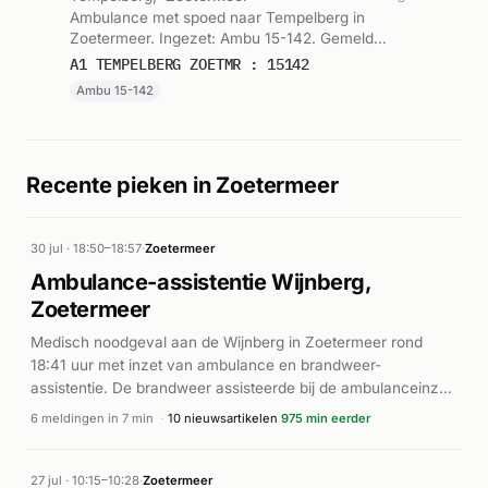
Ambulance met spoed naar Tempelberg in
Zoetermeer. Ingezet: Ambu 15-142. Gemeld
om 23:07.
A1 TEMPELBERG ZOETMR : 15142
Ambu 15-142
Recente pieken in Zoetermeer
30 jul · 18:50–18:57
·
Zoetermeer
Ambulance-assistentie Wijnberg,
Zoetermeer
Medisch noodgeval aan de Wijnberg in Zoetermeer rond
18:41 uur met inzet van ambulance en brandweer-
assistentie. De brandweer assisteerde bij de ambulanceinzet,
met meerdere herhaalde meldingen voor dezelfde locatie.
6 meldingen in 7 min
·
10 nieuwsartikelen
975 min eerder
27 jul · 10:15–10:28
·
Zoetermeer