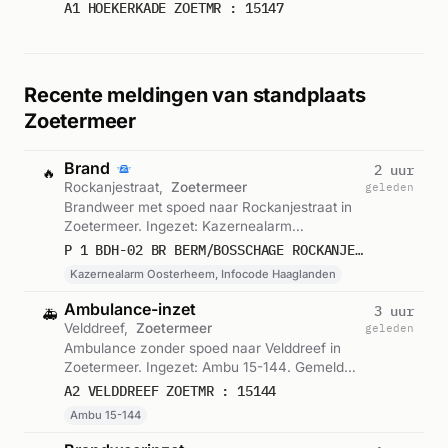
A1 HOEKERKADE ZOETMR : 15147
Recente meldingen van standplaats
Zoetermeer
Brand
2 uur
🔥
Rockanjestraat,
Zoetermeer
geleden
Brandweer met spoed naar Rockanjestraat in
Zoetermeer. Ingezet: Kazernealarm
Oosterheem, Infocode Haaglanden. Gemeld
P 1 BDH-02 BR BERM/BOSSCHAGE ROCKANJESTRAAT ZOETERMEER 155330
om 04:30.
Kazernealarm Oosterheem, Infocode Haaglanden
Ambulance-inzet
3 uur
🚑
Velddreef,
Zoetermeer
geleden
Ambulance zonder spoed naar Velddreef in
Zoetermeer. Ingezet: Ambu 15-144. Gemeld
om 02:42.
A2 VELDDREEF ZOETMR : 15144
Ambu 15-144