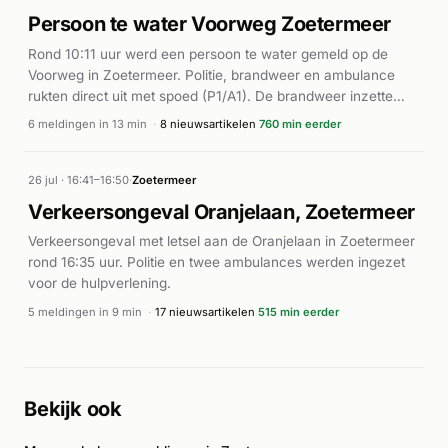
Persoon te water Voorweg Zoetermeer
Rond 10:11 uur werd een persoon te water gemeld op de
Voorweg in Zoetermeer. Politie, brandweer en ambulance
rukten direct uit met spoed (P1/A1). De brandweer inzette
eenheden voor redding vanuit het water.
6 meldingen in 13 min
·
8 nieuwsartikelen
760 min eerder
Ambulancepersoneel stond gereed voor medische hulp ter
plaatse. De melding werd in korte tijd meerdere keren
herhaald, wat wijst op een actieve reddingsoperatie. Verdere
26 jul · 16:41–16:50
·
Zoetermeer
details over de afloop van het incident zijn niet bekend.
Verkeersongeval Oranjelaan, Zoetermeer
Verkeersongeval met letsel aan de Oranjelaan in Zoetermeer
rond 16:35 uur. Politie en twee ambulances werden ingezet
voor de hulpverlening.
5 meldingen in 9 min
·
17 nieuwsartikelen
515 min eerder
Bekijk ook