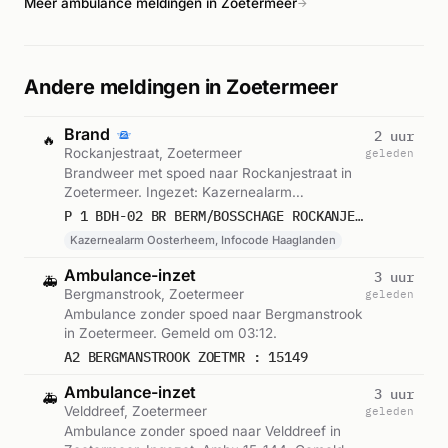
Meer ambulance meldingen in Zoetermeer
→
Andere meldingen in Zoetermeer
Brand
2 uur
🔥
Rockanjestraat, Zoetermeer
geleden
Brandweer met spoed naar Rockanjestraat in
Zoetermeer. Ingezet: Kazernealarm
Oosterheem, Infocode Haaglanden. Gemeld
P 1 BDH-02 BR BERM/BOSSCHAGE ROCKANJESTRAAT ZOETERMEER 155330
om 04:30.
Kazernealarm Oosterheem, Infocode Haaglanden
Ambulance-inzet
3 uur
🚑
Bergmanstrook, Zoetermeer
geleden
Ambulance zonder spoed naar Bergmanstrook
in Zoetermeer. Gemeld om 03:12.
A2 BERGMANSTROOK ZOETMR : 15149
Ambulance-inzet
3 uur
🚑
Velddreef, Zoetermeer
geleden
Ambulance zonder spoed naar Velddreef in