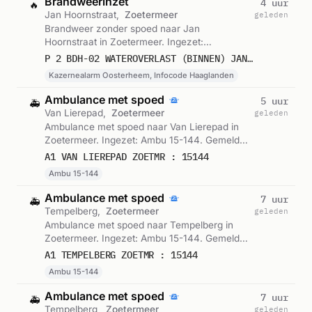
Brandweerinzet
4 uur
🔥
Jan Hoornstraat,
Zoetermeer
geleden
Brandweer zonder spoed naar Jan
Hoornstraat in Zoetermeer. Ingezet:
Kazernealarm Oosterheem, Infocode
P 2 BDH-02 WATEROVERLAST (BINNEN) JAN HOORNSTRAAT ZOETERMEER 155330
Haaglanden. Gemeld om 02:08.
Kazernealarm Oosterheem, Infocode Haaglanden
Ambulance met spoed
5 uur
🚑
Van Lierepad,
Zoetermeer
geleden
Ambulance met spoed naar Van Lierepad in
Zoetermeer. Ingezet: Ambu 15-144. Gemeld
om 01:36.
A1 VAN LIEREPAD ZOETMR : 15144
Ambu 15-144
Ambulance met spoed
7 uur
🚑
Tempelberg,
Zoetermeer
geleden
Ambulance met spoed naar Tempelberg in
Zoetermeer. Ingezet: Ambu 15-144. Gemeld
om 23:09.
A1 TEMPELBERG ZOETMR : 15144
Ambu 15-144
Ambulance met spoed
7 uur
🚑
Tempelberg,
Zoetermeer
geleden