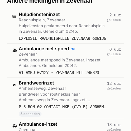
Andere meldingen in Zevenaar
Hulpdiensteninzet
2 uur
📟
Raadhuisplein, Zevenaar
geleden
Hulpdiensten gealarmeerd naar Raadhuisplein
in Zevenaar. Gemeld om 02:45.
EXPLOSIE RAADHUISPLEIN ZEVENAAR 606135
Ambulance met spoed
8 uur
🚑
Zevenaar
geleden
Ambulance met spoed in Zevenaar. Ingezet:
Ambulance. Gemeld om 20:42.
A1 AMBU 07127 - ZEVENAAR RIT 245873
Brandweerinzet
12 uur
🔥
Arnhemseweg, Zevenaar
geleden
Brandweer voor routineklus naar
Arnhemseweg in Zevenaar. Ingezet:
Meldkamer Brandweer, Officier van Dienst,
P 3 BON-02 CONTACT MKB (OVD-B) ARNHEMSEWEG ZEVENAAR 075097
BON-02. Gemeld om 16:31.
3 eenheden
Ambulance-inzet
13 uur
🚑
Zevenaar
geleden