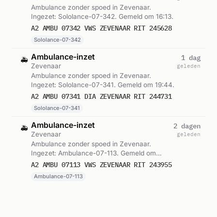
Ambulance zonder spoed in Zevenaar.
Ingezet: Sololance-07-342. Gemeld om 16:13.
A2 AMBU 07342 VWS ZEVENAAR RIT 245628
Sololance-07-342
Ambulance-inzet
1 dag
🚑
Zevenaar
geleden
Ambulance zonder spoed in Zevenaar.
Ingezet: Sololance-07-341. Gemeld om 19:44.
A2 AMBU 07341 DIA ZEVENAAR RIT 244731
Sololance-07-341
Ambulance-inzet
2 dagen
🚑
Zevenaar
geleden
Ambulance zonder spoed in Zevenaar.
Ingezet: Ambulance-07-113. Gemeld om
00:53.
A2 AMBU 07113 VWS ZEVENAAR RIT 243955
Ambulance-07-113
Brandweerinzet
2 dagen
🔥
Hoogte, Zevenaar
geleden
Brandweer voor routineklus naar Hoogte in