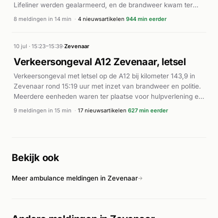
Lifeliner werden gealarmeerd, en de brandweer kwam ter
plaatse met prioriteit P1. Volgens De Gelderlander en
8 meldingen in 14 min
·
4 nieuwsartikelen
944 min eerder
Alarmeringen werd ook een traumahelikopter ingezet voor dit
ernstige medische noodgeval. De opeenvolgende A1- en A0-
meldingen tussen 19:44 en 19:46 uur duiden op een acuut
10 jul · 15:23–15:39
·
Zevenaar
medisch incident dat intensieve hulp vereiste.
Verkeersongeval A12 Zevenaar, letsel
Verkeersongeval met letsel op de A12 bij kilometer 143,9 in
Zevenaar rond 15:19 uur met inzet van brandweer en politie.
Meerdere eenheden waren ter plaatse voor hulpverlening en
verkeersveiligheid.
9 meldingen in 15 min
·
17 nieuwsartikelen
627 min eerder
Bekijk ook
Meer ambulance meldingen in Zevenaar
→