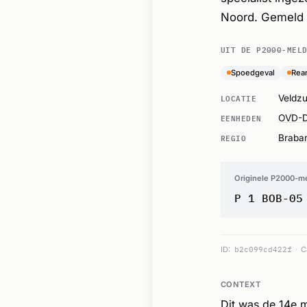
Noord. Gemeld 
UIT DE P2000-MEL
Spoedgeval
Rea
LOCATIE
Veldzu
EENHEDEN
OVD-D
REGIO
Braba
Originele P2000-m
P 1 BOB-05
ID:
b2c099cd422f
C
CONTEXT
Dit was de 14e 