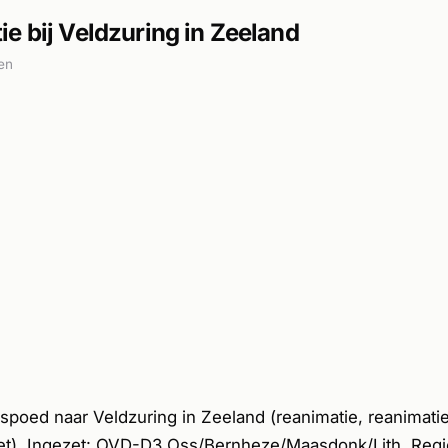
e bij Veldzuring in Zeeland
en
poed naar Veldzuring in Zeeland (reanimatie, reanimati
zet). Ingezet: OVD-D3 Oss/Bernheze/Maasdonk/Lith. Regi