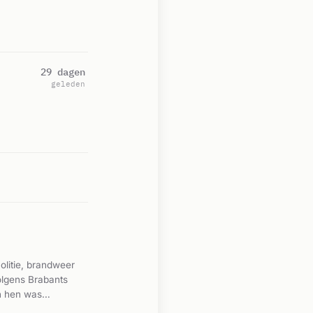
29 dagen
geleden
olitie, brandweer
olgens Brabants
an hen was
het voertuig. Het