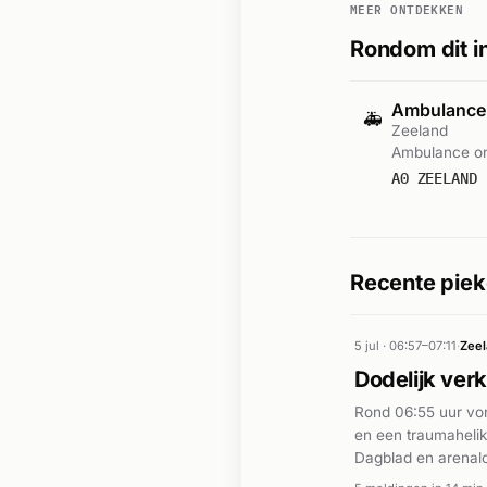
MEER ONTDEKKEN
Rondom dit i
Ambulance-
🚑
Zeeland
Ambulance on
A0 ZEELAND 
Recente piek
5 jul · 06:57–07:11
·
Zee
Dodelijk ver
Rond 06:55 uur von
en een traumahelik
Dagblad en arenalo
afkomstig uit Uden,