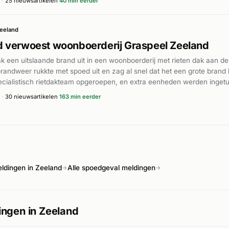
·
25 nieuwsartikelen
40 min eerder
een boom gebotst. Dit was een van de meerdere ernstige verkeersonge
n Nederland.
eeland
 verwoest woonboerderij Graspeel Zeeland
k een uitslaande brand uit in een woonboerderij met rieten dak aan de
randweer rukkte met spoed uit en zag al snel dat het een grote brand
ecialistisch rietdakteam opgeroepen, en extra eenheden werden inget
r plaatse gestuurd. Volgens Omroep Brabant ontstond een razendsne
·
30 nieuwsartikelen
163 min eerder
orte tijd verwoestte. De bewoners konden op tijd naar buiten vluchten 
 sloeg niet over naar aangrenzende panden van een fokkerij met paa
ng zijn zwartgeblakerd. Er zijn geen gewonden gemeld.
ldingen in Zeeland
Alle spoedgeval meldingen
→
→
ngen in Zeeland