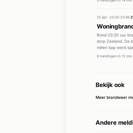
5 meldingen in 14 min
voertuig is tegen 
dag plaatsvonden i
22 apr · 23:33–23:46
·
Z
Woningbrand
Rond 23:20 uur bra
dorp Zeeland. De b
rieten kap werd sp
ambulance werd te
8 meldingen in 12 min
de woning binnen k
gekomen. Het vuur
resten van de woni
Bekijk ook
Meer brandweer me
Andere meldi