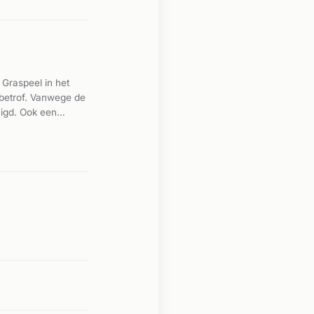
vallen die op deze
 Graspeel in het
 betrof. Vanwege de
uigd. Ook een
lle vlammenzee die
en zijn buiten
rden en honden. De