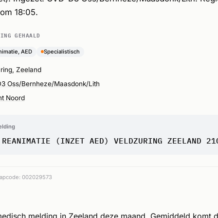
om 18:05.
DING GEHAALD
nimatie, AED
Specialistisch
ring,
Zeeland
3 Oss/Bernheze/Maasdonk/Lith
nt Noord
elding
 REANIMATIE (INZET AED) VELDZURING ZEELAND 21
apcode: 002029573
medisch melding in Zeeland deze maand. Gemiddeld komt 