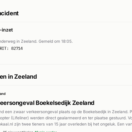
ncident
inzet
derweg in Zeeland. Gemeld om 18:05.
RIT: 82714
en in Zeeland
land
keersongeval Boekelsedijk Zeeland
d een zwaar verkeersongeval plaats op de Boekelsedijk in Zeeland. P
opter (Lifeliner) werden direct gealarmeerd en ter plaatse gestuurd. V
kaal.nl zijn twee tieners van 15 jaar overleden bij het ongeluk. Een v
 de ander uit Veghel. De twee inzittenden zaten vermoedelijk alleen in 