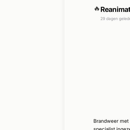
🔥
Reanimati
29 dagen geled
Brandweer met s
specialist inge