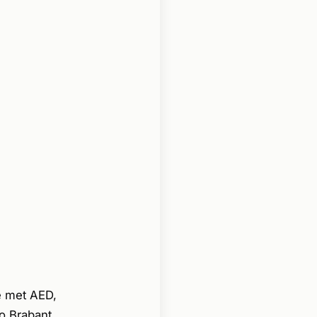
e met AED,
o Brabant