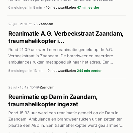
eenheden van de brandweer werden ingezet voor de
6 meldingen in 8 min
·
10 nieuwsartikelen
47 min eerder
reanimatie. De precieze omstandigheden en afloop van het
incident zijn niet nader bekend uit de beschikbare bronnen.
Het gaat om een medische noodsituatie die in de vroege
28 jul · 21:11–21:25
·
Zaandam
ochtenduren plaatsvond.
Reanimatie A.G. Verbeekstraat Zaandam,
traumahelikopter i...
Rond 21:09 uur werd een reanimatie gemeld op de A.G.
Verbeekstraat in Zaandam. De brandweer en meerdere
ambulances rukten met spoed uit naar het adres. Een
automatische externe defibrillator (AED) werd ingezet bij de
5 meldingen in 13 min
·
9 nieuwsartikelen
244 min eerder
hulpverlening. Vanwege de ernst van het incident werd een
traumahelikopter gealarmeerd. Meer details over de afloop
van het medische noodgeval zijn niet bekend.
28 jul · 15:42–15:49
·
Zaandam
Reanimatie op Dam in Zaandam,
traumahelikopter ingezet
Rond 15:33 uur werd een reanimatie gemeld op de Dam in
Zaandam. Ambulance en brandweer rukten uit en zetten ter
plaatse een AED in. Een traumahelikopter werd gealarmeerd
voor ondersteuning van de medische hulpverlening. De