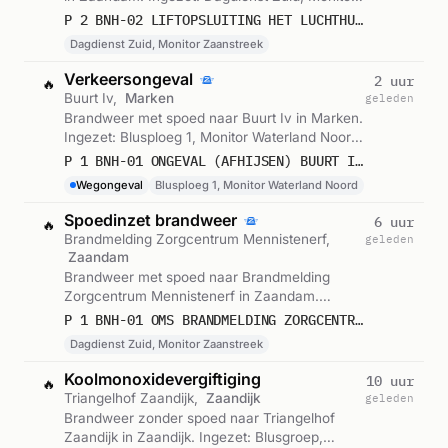
Zaanstreek. Gemeld om 11:53.
P 2 BNH-02 LIFTOPSLUITING HET LUCHTHUIS ZAANDAM 118033
Dagdienst Zuid, Monitor Zaanstreek
Verkeersongeval
2 uur
🔥
Buurt Iv,
Marken
geleden
Brandweer met spoed naar Buurt Iv in Marken.
Ingezet: Blusploeg 1, Monitor Waterland Noord.
Gemeld om 11:52.
P 1 BNH-01 ONGEVAL (AFHIJSEN) BUURT IV MARKEN 133151 116032
Wegongeval
Blusploeg 1, Monitor Waterland Noord
Spoedinzet brandweer
6 uur
🔥
Brandmelding Zorgcentrum Mennistenerf,
geleden
Zaandam
Brandweer met spoed naar Brandmelding
Zorgcentrum Mennistenerf in Zaandam.
Ingezet: Dagdienst Zuid, Monitor Zaanstreek.
P 1 BNH-01 OMS BRANDMELDING ZORGCENTRUM MENNISTENERF GEBOUW 2/3 H GERHARDSTRAAT ZAANDAM 118033
Gemeld om 07:49.
Dagdienst Zuid, Monitor Zaanstreek
Koolmonoxidevergiftiging
10 uur
🔥
Triangelhof Zaandijk,
Zaandijk
geleden
Brandweer zonder spoed naar Triangelhof
Zaandijk in Zaandijk. Ingezet: Blusgroep,