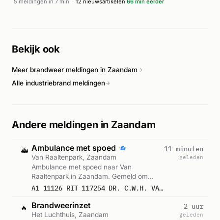
5 meldingen in 7 min
·
12 nieuwsartikelen
66 min eerder
exacte afloop van het incident is niet nader bekend, maar de
snelle inzet van meerdere hulpdiensten en de
traumahelikopter wijst op een ernstig medisch noodgeval.
Bekijk ook
Meer brandweer meldingen in Zaandam
→
Alle industriebrand meldingen
→
Andere meldingen in Zaandam
Ambulance met spoed
11 minuten
🚑
Van Raaltenpark, Zaandam
geleden
Ambulance met spoed naar Van
Raaltenpark in Zaandam. Gemeld om
13:58.
A1 11126 RIT 117254 DR. C.W.H. VAN RAALTENPARK ZAANDAM
Brandweerinzet
2 uur
🔥
Het Luchthuis, Zaandam
geleden