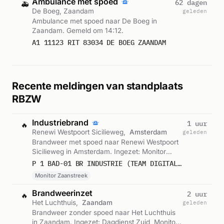
Ambulance met spoed
62 dagen
🚑
De Boeg, Zaandam
geleden
Ambulance met spoed naar De Boeg in
Zaandam. Gemeld om 14:12.
A1 11123 RIT 83034 DE BOEG ZAANDAM
Recente meldingen van standplaats
RBZW
Industriebrand
1 uur
🔥
Renewi Westpoort Sicilieweg,
Amsterdam
geleden
Brandweer met spoed naar Renewi Westpoort
Sicilieweg in Amsterdam. Ingezet: Monitor
Zaanstreek. Gemeld om 12:58.
P 1 BAD-01 BR INDUSTRIE (TEAM DIGITALE VERKENNING) RENEWI WESTPOORT SICILIEWEG AMSTERDAM 135381 110392
Monitor Zaanstreek
Brandweerinzet
2 uur
🔥
Het Luchthuis,
Zaandam
geleden
Brandweer zonder spoed naar Het Luchthuis
in Zaandam. Ingezet: Dagdienst Zuid, Monitor