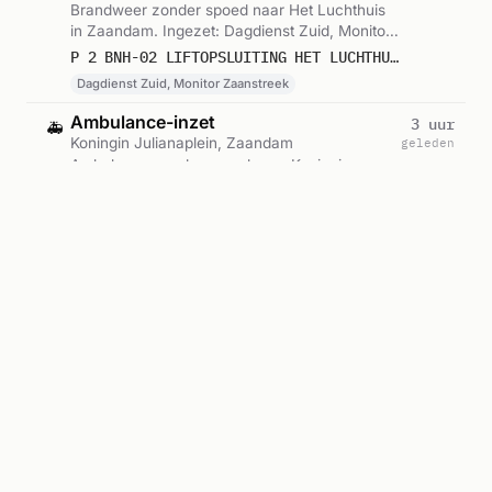
Brandweer zonder spoed naar Het Luchthuis
in Zaandam. Ingezet: Dagdienst Zuid, Monitor
Zaanstreek. Gemeld om 11:53.
P 2 BNH-02 LIFTOPSLUITING HET LUCHTHUIS ZAANDAM 118033
Dagdienst Zuid, Monitor Zaanstreek
Ambulance-inzet
3 uur
🚑
Koningin Julianaplein, Zaandam
geleden
Ambulance zonder spoed naar Koningin
Julianaplein in Zaandam. Ingezet: Spoed
Eerste Hulp. Gemeld om 10:30.
A2 11124 RIT 117146 ZMC SEH KONINGIN JULIANAPLEIN ZAANDAM
Ambulance-inzet
4 uur
🚑
Koningin Julianaplein, Zaandam
geleden
Ambulance zonder spoed naar Koningin
Julianaplein in Zaandam (hartklachten).
Gemeld om 09:35.
A2 11126 RIT 117108 ZMC 2.15 ZUID CARDIOLOGIE KONINGIN JULIANAPLEIN ZAANDAM
Hart
Geplande ambulance-inzet
4 uur
🚑
Koningin Julianaplein, Zaandam
geleden
Ambulance voor gepland vervoer naar
Koningin Julianaplein in Zaandam. Ingezet:
Lichtkrant. Gemeld om 09:34.