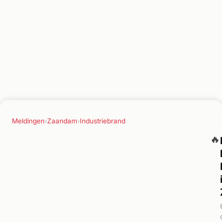
Meldingen
›
Zaandam
›
Industriebrand
🔥