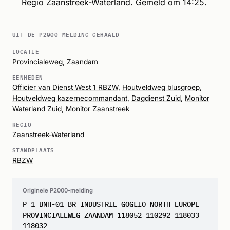
Regio Zaanstreek-Waterland. Gemeld om 14:25.
UIT DE P2000-MELDING GEHAALD
LOCATIE
Provincialeweg,
Zaandam
EENHEDEN
Officier van Dienst West 1 RBZW
,
Houtveldweg blusgroep
,
Houtveldweg kazernecommandant
,
Dagdienst Zuid
,
Monitor
Waterland Zuid
,
Monitor Zaanstreek
REGIO
Zaanstreek-Waterland
STANDPLAATS
RBZW
Originele P2000-melding
P 1 BNH-01 BR INDUSTRIE GOGLIO NORTH EUROPE
PROVINCIALEWEG ZAANDAM 118052 110292 118033
118032