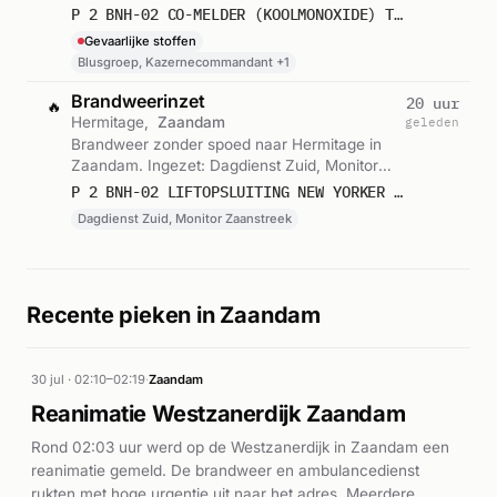
Kazernecommandant, Monitor Zaanstreek. Let
P 2 BNH-02 CO-MELDER (KOOLMONOXIDE) TRIANGELHOF ZAANDIJK 110831
op: incident met gevaarlijke stoffen. Gemeld
Gevaarlijke stoffen
om 04:01.
Blusgroep, Kazernecommandant +1
Brandweerinzet
20 uur
🔥
Hermitage,
Zaandam
geleden
Brandweer zonder spoed naar Hermitage in
Zaandam. Ingezet: Dagdienst Zuid, Monitor
Zaanstreek. Gemeld om 18:06.
P 2 BNH-02 LIFTOPSLUITING NEW YORKER HERMITAGE ZAANDAM 118033
Dagdienst Zuid, Monitor Zaanstreek
Recente pieken in Zaandam
30 jul · 02:10–02:19
·
Zaandam
Reanimatie Westzanerdijk Zaandam
Rond 02:03 uur werd op de Westzanerdijk in Zaandam een
reanimatie gemeld. De brandweer en ambulancedienst
rukten met hoge urgentie uit naar het adres. Meerdere