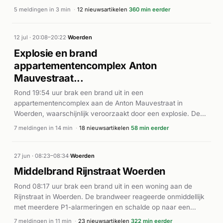
enkele minuten waren meerdere eenheden ter plaatse. Ook
5 meldingen in 3 min
·
12 nieuwsartikelen
360 min eerder
een ambulance werd gealarmeerd vanwege mogelijke
gewonden. Volgens AD.nl ging het om een middelbrand die
door de hulpdiensten onder controle werd gebracht.
12 jul · 20:08–20:22
·
Woerden
Explosie en brand
appartementencomplex Anton
Mauvestraat...
Rond 19:54 uur brak een brand uit in een
appartementencomplex aan de Anton Mauvestraat in
Woerden, waarschijnlijk veroorzaakt door een explosie. De
brandweer rukte meerdere keren met spoed uit en zette
7 meldingen in 14 min
·
18 nieuwsartikelen
58 min eerder
onder meer een drone in bij de bestrijding. Ook een
ambulance (A1) werd ingezet. Volgens de Woerdense
Courant en AD.nl ging het om een uitslaande brand waarbij
27 jun · 08:23–08:34
·
Woerden
bewoners uit 24 woningen moesten worden geëvacueerd.
Middelbrand Rijnstraat Woerden
Zeven appartementen raakten onbewoonbaar door het
Rond 08:17 uur brak een brand uit in een woning aan de
incident. De brand werd in de loop van de avond onder
Rijnstraat in Woerden. De brandweer reageerde onmiddellijk
controle gebracht. Gewonden werden niet gemeld, hoewel
met meerdere P1-alarmeringen en schalde op naar een
veel bewoners niet direct naar hun woningen konden
middelbrand. Binnen zes minuten waren alle eenheden
terugkeren.
7 meldingen in 11 min
·
23 nieuwsartikelen
322 min eerder