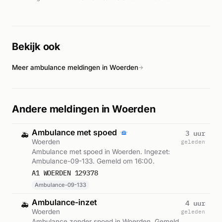
gemobiliseerd. Volgens AD.nl en Alarmeringen.nl ging het om
een middelbrand waarbij de brandweer ter plaatse kwam
voor blussing en reddingsoperaties. De exacte ernst van de
brand en eventuele gewonden werden niet nader
Bekijk ook
gespecificeerd in de beschikbare bronnen. De operatie werd
uitgevoerd door brandweereenheden onder leiding van de
Meer ambulance meldingen in Woerden
meldkamer.
→
Andere meldingen in Woerden
Ambulance met spoed
3 uur
🚑
Woerden
geleden
Ambulance met spoed in Woerden. Ingezet:
Ambulance-09-133. Gemeld om 16:00.
A1 WOERDEN 129378
Ambulance-09-133
Ambulance-inzet
4 uur
🚑
Woerden
geleden
Ambulance zonder spoed in Woerden. Gemeld