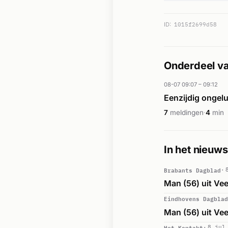
ID:
1015f2699d58
Onderdeel va
08-07 09:07 – 09:12
Eenzijdig ongel
7
meldingen
·
4
min
In het nieuws
Brabants Dagblad
Man (56) uit Vee
Eindhovens Dagblad
Man (56) uit Vee
Het Kontakt
8 jul