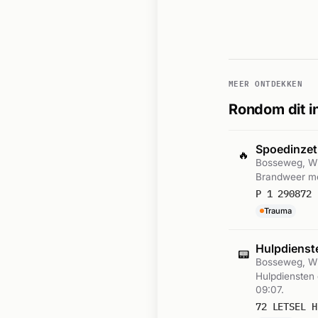
MEER ONTDEKKEN
Rondom dit i
Spoedinze
🔥
Bosseweg, Wi
Brandweer met
P 1 290872 
Trauma
Hulpdienst
📟
Bosseweg, Wi
Hulpdiensten 
09:07.
72 LETSEL H