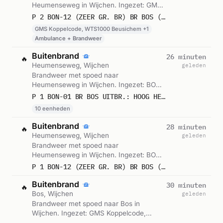
Heumenseweg in Wijchen. Ingezet: GMS
Koppelcode, WTS1000 Beusichem,
P 2 BON-12 (ZEER GR. BR) BR BOS (UITBR.: HOOG) HEUMENSEWEG WIJCHEN 089082 089582
Logistiek. Gemeld om 13:00.
GMS Koppelcode, WTS1000 Beusichem +1
Ambulance + Brandweer
Buitenbrand
26 minuten
🔥
Heumenseweg, Wijchen
geleden
Brandweer met spoed naar
Heumenseweg in Wijchen. Ingezet: BON-
01. Gemeld om 13:00.
P 1 BON-01 BR BOS UITBR.: HOOG HEUMENSEWEG WIJCHEN 089291 089092 081161 082331 083231 083331 083131 088181 089286 089285
10 eenheden
Buitenbrand
28 minuten
🔥
Heumenseweg, Wijchen
geleden
Brandweer met spoed naar
Heumenseweg in Wijchen. Ingezet: BON-
12. Gemeld om 12:58.
P 1 BON-12 (ZEER GR. BR) BR BOS (UITBR.: HOOG) HEUMENSEWEG WIJCHEN 085461
Buitenbrand
30 minuten
🔥
Bos, Wijchen
geleden
Brandweer met spoed naar Bos in
Wijchen. Ingezet: GMS Koppelcode,
Korpsalarm, Dienstwissel en 2 andere