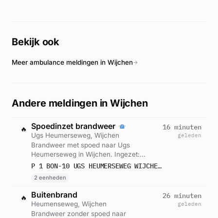
hulpverlening aan het slachtoffer. De meldingen werden
herhaaldelijk doorgestuurd naar de verschillende diensten,
wat typisch is voor eCall-gebaseerde noodoproepen.
Volgens De Gelderlander en AD.nl vond het ongeval plaats op
Bekijk ook
de N845 in Wijchen. De exacte toedracht en aantal
gewonden zijn niet nader gespecificeerd in de beschikbare
Meer ambulance meldingen in Wijchen
informatie.
→
Andere meldingen in Wijchen
Spoedinzet brandweer
16 minuten
🔥
Ugs Heumerseweg, Wijchen
geleden
Brandweer met spoed naar Ugs
Heumerseweg in Wijchen. Ingezet:
Uitgangsstelling, BON-10. Gemeld om
P 1 BON-10 UGS HEUMERSEWEG WIJCHEN 075097
13:10.
2 eenheden
Buitenbrand
26 minuten
🔥
Heumenseweg, Wijchen
geleden
Brandweer zonder spoed naar