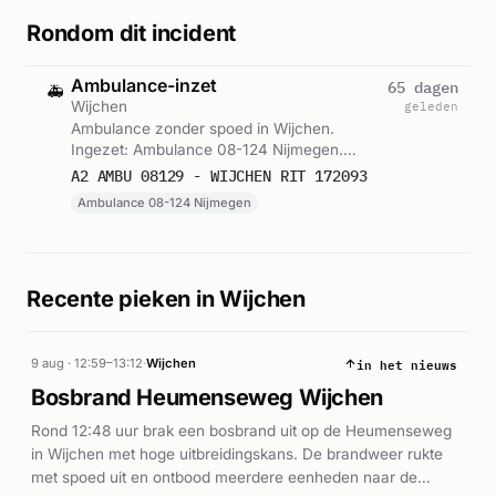
Rondom dit incident
Ambulance-inzet
65 dagen
🚑
Wijchen
geleden
Ambulance zonder spoed in Wijchen.
Ingezet: Ambulance 08-124 Nijmegen.
Gemeld om 16:21.
A2 AMBU 08129 - WIJCHEN RIT 172093
Ambulance 08-124 Nijmegen
Recente pieken in Wijchen
in het nieuws
9 aug · 12:59–13:12
·
Wijchen
Bosbrand Heumenseweg Wijchen
Rond 12:48 uur brak een bosbrand uit op de Heumenseweg
in Wijchen met hoge uitbreidingskans. De brandweer rukte
met spoed uit en ontbood meerdere eenheden naar de