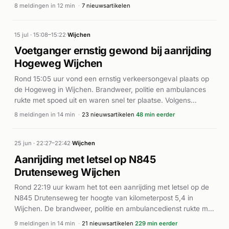
locatie. Het incident genereerde in korte tijd negen
8 meldingen in 12 min
·
7 nieuwsartikelen
meldingen, waarbij de brand als zeer groot werd
geclassificeerd. Volgens AD.nl werd melding gemaakt van de
bosbrand op de Heumenseweg in Wijchen in de vroege
15 jul · 15:08–15:22
·
Wijchen
middag. De brandweer zette aanzienlijke middelen in om
Voetganger ernstig gewond bij aanrijding
verspreiding tegen te gaan.
Hogeweg Wijchen
Rond 15:05 uur vond een ernstig verkeersongeval plaats op
de Hogeweg in Wijchen. Brandweer, politie en ambulances
rukte met spoed uit en waren snel ter plaatse. Volgens
meerdere nieuwsbronnen raakte een 47-jarige voetganger
8 meldingen in 14 min
·
23 nieuwsartikelen
48 min eerder
uit Cuijk ernstig gewond bij een aanrijding met een auto,
mogelijk bij een tankstation in de buurt. De man werd met
ernstige verwondingen naar het ziekenhuis vervoerd. Twee
25 jun · 22:27–22:42
·
Wijchen
ambulances werden ingezet voor de hulpverlening.
Aanrijding met letsel op N845
Drutenseweg Wijchen
Rond 22:19 uur kwam het tot een aanrijding met letsel op de
N845 Drutenseweg ter hoogte van kilometerpost 5,4 in
Wijchen. De brandweer, politie en ambulancedienst rukte met
spoed uit. Een ambulance (A1) werd ingezet voor
9 meldingen in 14 min
·
21 nieuwsartikelen
229 min eerder