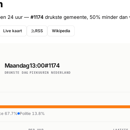
n
pen 24 uur —
#1174
drukste gemeente, 50% minder dan 
Live kaart
RSS
Wikipedia
Maandag
13:00
#1174
DRUKSTE DAG
PIEKUUR
IN NEDERLAND
ce 67.7%
Politie 13.8%
PER UUR
LAATSTE