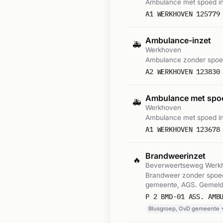
Ambulance met spoed i
A1 WERKHOVEN 125779
Ambulance-inzet
🚑
Werkhoven
Ambulance zonder spoe
A2 WERKHOVEN 123830
Ambulance met sp
🚑
Werkhoven
Ambulance met spoed i
A1 WERKHOVEN 123678
Brandweerinzet
🔥
Beverweertseweg Werk
Brandweer zonder spoe
gemeente, AGS. Gemeld
P 2 BMD-01 ASS. AMB
Blusgroep, OvD gemeente 