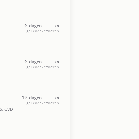
km
9 dagen
geleden
verderop
km
9 dagen
geleden
verderop
km
19 dagen
geleden
verderop
p, OvD