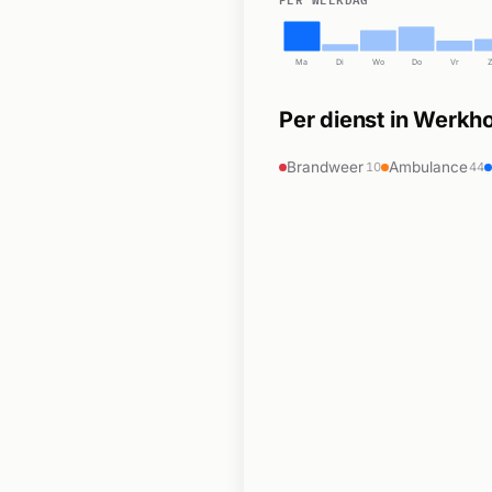
Ma
Di
Wo
Do
Vr
Per dienst in Werkh
Brandweer
Ambulance
10
44