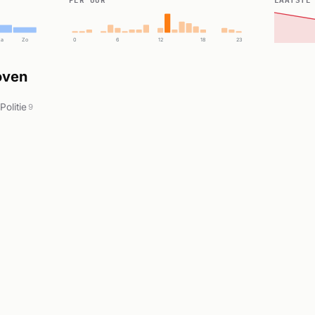
Za
Zo
0
6
12
18
23
oven
Politie
9