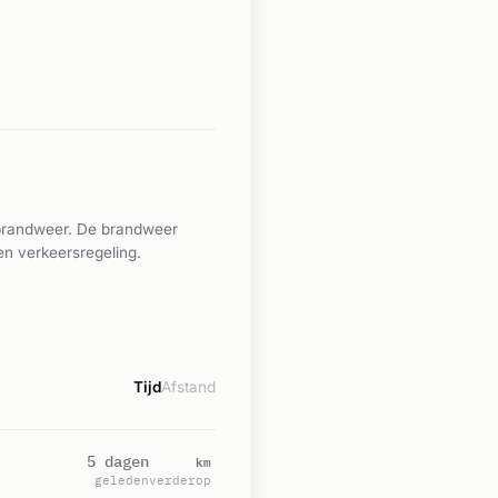
n brandweer. De brandweer
en verkeersregeling.
Tijd
Afstand
km
5 dagen
geleden
verderop