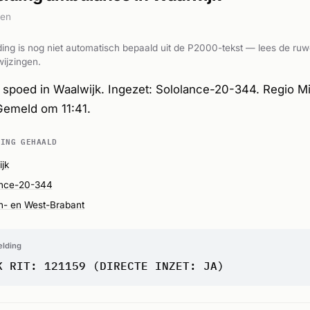
den
ing is nog niet automatisch bepaald uit de P2000-tekst — lees de ruw
ijzingen.
spoed in Waalwijk. Ingezet: Sololance-20-344. Regio M
Gemeld om 11:41.
DING GEHAALD
jk
ance-20-344
n- en West-Brabant
elding
K RIT: 121159 (DIRECTE INZET: JA)