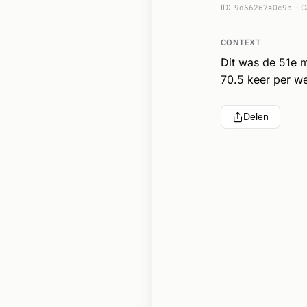
ID:
9d66267a0c9b
C
CONTEXT
Dit was de 51e 
70.5 keer per we
Delen