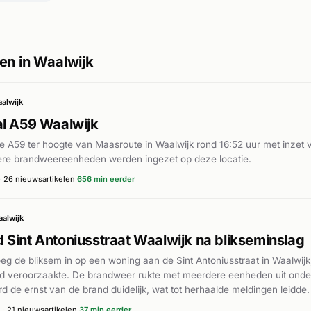
en in Waalwijk
alwijk
l A59 Waalwijk
e A59 ter hoogte van Maasroute in Waalwijk rond 16:52 uur met inzet
re brandweereenheden werden ingezet op deze locatie.
·
26 nieuwsartikelen
656 min eerder
alwijk
Sint Antoniusstraat Waalwijk na blikseminslag
eg de bliksem in op een woning aan de Sint Antoniusstraat in Waalwijk
d veroorzaakte. De brandweer rukte met meerdere eenheden uit onder p
d de ernst van de brand duidelijk, wat tot herhaalde meldingen leidd
er112.nl ontstond de brand tijdens hevig onweer en richtte aanzienlij
·
21 nieuwsartikelen
37 min eerder