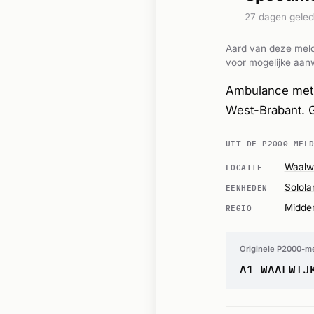
27 dagen gele
Aard van deze meld
voor mogelijke aanw
Ambulance met 
West-Brabant. 
UIT DE P2000-MEL
LOCATIE
Waalwi
EENHEDEN
Solol
REGIO
Midde
Originele P2000-m
A1 WAALWIJ