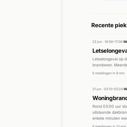
Recente piek
22 jun · 16:58–17:08
·
Wa
Letselongeva
Letselongeval op d
brandweer. Meerde
5 meldingen in 9 min
21 jun · 03:10–03:24
·
Wa
Woningbrand 
Rond 03:00 uur slo
uitslaande dakbran
enkele minuten wer
Brabant en Brandwe
6 meldingen in 13 min