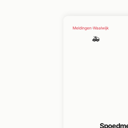
Meldingen
›
Waalwijk
🚑
Spoedmel