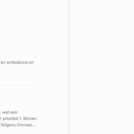
 van ambulance en
, wat een
rioriteit 1. Binnen
e. Volgens Omroep
ke schade aan. Het