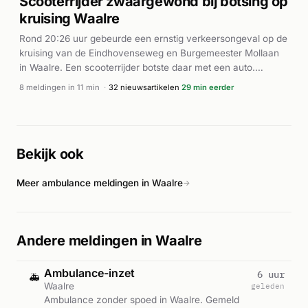
Scooterrijder zwaargewond bij botsing op
kruising Waalre
Rond 20:26 uur gebeurde een ernstig verkeersongeval op de
kruising van de Eindhovenseweg en Burgemeester Mollaan
in Waalre. Een scooterrijder botste daar met een auto.
Meerdere ambulances werden gealarmeerd en waren snel
8 meldingen in 11 min
·
32 nieuwsartikelen
29 min eerder
ter plaatse, evenals de politie. Een traumahelikopter werd
ingezet vanwege de ernst van het incident. De scooterrijder
raakte zwaargewond bij de aanrijding. Volgens de
nieuwsberichten werd het slachtoffer naar het ziekenhuis
Bekijk ook
vervoerd voor behandeling van ernstige verwondingen.
Meer ambulance meldingen in Waalre
→
Andere meldingen in Waalre
Ambulance-inzet
6 uur
🚑
Waalre
geleden
Ambulance zonder spoed in Waalre. Gemeld