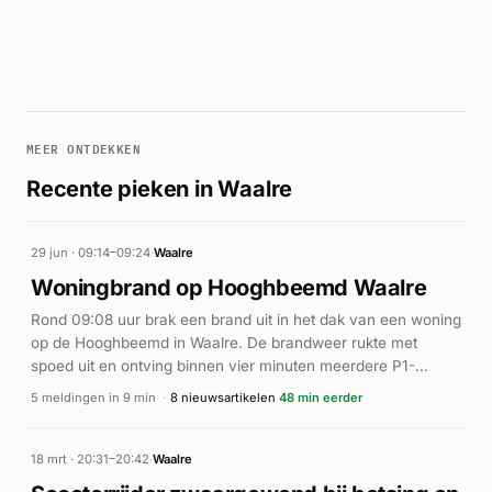
MEER ONTDEKKEN
Recente pieken in Waalre
29 jun · 09:14–09:24
·
Waalre
Woningbrand op Hooghbeemd Waalre
Rond 09:08 uur brak een brand uit in het dak van een woning
op de Hooghbeemd in Waalre. De brandweer rukte met
spoed uit en ontving binnen vier minuten meerdere P1-
meldingen van dezelfde locatie. De brand kon snel onder
5 meldingen in 9 min
·
8 nieuwsartikelen
48 min eerder
controle worden gebracht; rond 09:12 uur werd het alarm al
ingetrokken. Volgens het Eindhovens Dagblad en AD.nl ging
het om een dakbrand. Verdere details over oorzaak, omvang
18 mrt · 20:31–20:42
·
Waalre
of eventuele evacuaties zijn niet bekend.