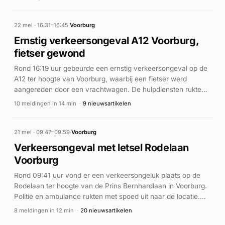
uit de beschikbare meldingen niet duidelijk. Verdere details
over gewonden of de afloop van het incident zijn nog niet
beschikbaar.
22 mei · 16:31–16:45
·
Voorburg
Ernstig verkeersongeval A12 Voorburg,
fietser gewond
Rond 16:19 uur gebeurde een ernstig verkeersongeval op de
A12 ter hoogte van Voorburg, waarbij een fietser werd
aangereden door een vrachtwagen. De hulpdiensten rukten
massaal uit: meerdere ambulances (A1 en A2), politie- en
10 meldingen in 14 min
·
9 nieuwsartikelen
brandweereenheden werden in korte tijd ter plaatse
gestuurd. De eerste meldingen spreidden zich uit over de
afrit A12 bij Voorburg 4 en de Utrechtse Baan. Volgens AD.nl
21 mei · 09:47–09:59
·
Voorburg
raakte een fietser ernstig gewond bij de aanrijding met de
Verkeersongeval met letsel Rodelaan
vrachtwagen. De ongevallen response was omvangrijk met
Voorburg
herhaalde meldingen tussen 16:19 en 16:40 uur, wat duidt op
een complexe reddingsoperatie.
Rond 09:41 uur vond er een verkeersongeluk plaats op de
Rodelaan ter hoogte van de Prins Bernhardlaan in Voorburg.
Politie en ambulance rukten met spoed uit naar de locatie.
Volgens meerdere nieuwsbronnen was een scooterrijder
8 meldingen in 12 min
·
20 nieuwsartikelen
betrokken bij een aanrijding met een auto. De scooterrijder