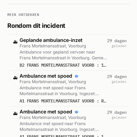
MEER ONTDEKKEN
Rondom dit incident
Geplande ambulance-inzet
29 dagen
🚑
Frans Mortelmansstraat, Voorburg
geleden
Ambulance voor gepland vervoer naar
Frans Mortelmansstraat in Voorburg. Gemeld
om 13:13.
B2 FRANS MORTELMANSSTRAAT VOORB : 15221
Ambulance met spoed
29 dagen
🚑
Frans Mortelmansstraat, Voorburg
geleden
Ambulance met spoed naar Frans
Mortelmansstraat in Voorburg. Ingezet:
Rapid Responder. Gemeld om 13:13.
A1 FRANS MORTELMANSSTRAAT VOORB : RAPID 15348
Ambulance met spoed
29 dagen
🚑
Frans Mortelmansstraat, Voorburg
geleden
Ambulance met spoed naar Frans
Mortelmansstraat in Voorburg. Ingezet:
Ambu 15-118. Gemeld om 13:32.
A1 FRANS MORTELMANSSTRAAT VOORB : 15118