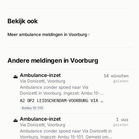
liep verwondingen op door het ongeluk. Medische
hulpverleners behandelden en verzorgden de gewonde ter
plaatse.
Bekijk ook
Meer ambulance meldingen in Voorburg
→
Andere meldingen in Voorburg
Ambulance-inzet
14 minuten
🚑
Via Donizetti, Voorburg
geleden
Ambulance zonder spoed naar Via
Donizetti in Voorburg. Ingezet: Ambu 15-
115. Gemeld om 08:54.
A2 DP2 LEIDSCHENDAM-VOORBURG VIA DONIZETTI VOORB VWS 15115
Ambu 15-115
Ambulance-inzet
1 uur
🚑
Via Donizetti, Voorburg
geleden
Ambulance zonder spoed naar Via Donizetti in
Voorburg. Ingezet: Ambu 15-101. Gemeld om