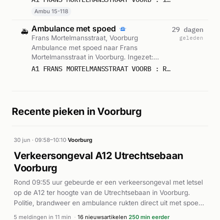
Ambu 15-118
Ambulance met spoed
29 dagen
🚑
Frans Mortelmansstraat, Voorburg
geleden
Ambulance met spoed naar Frans
Mortelmansstraat in Voorburg. Ingezet:
Rapid Responder. Gemeld om 13:32.
A1 FRANS MORTELMANSSTRAAT VOORB : RAPID 15348
Recente pieken in Voorburg
30 jun · 09:58–10:10
·
Voorburg
Verkeersongeval A12 Utrechtsebaan
Voorburg
Rond 09:55 uur gebeurde er een verkeersongeval met letsel
op de A12 ter hoogte van de Utrechtsebaan in Voorburg.
Politie, brandweer en ambulance rukten direct uit met spoed
(P1/A1). De exacte toedracht en het aantal betrokkenen zijn
5 meldingen in 11 min
·
16 nieuwsartikelen
250 min eerder