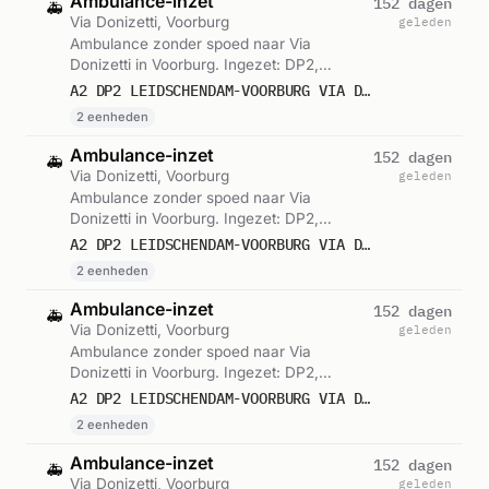
Ambulance-inzet
152 dagen
🚑
Via Donizetti, Voorburg
geleden
Ambulance zonder spoed naar Via
Donizetti in Voorburg. Ingezet: DP2,
Voorwaardescheppend. Gemeld om 08:09.
A2 DP2 LEIDSCHENDAM-VOORBURG VIA DONIZETTI VOORB VWS 15105
2 eenheden
Ambulance-inzet
152 dagen
🚑
Via Donizetti, Voorburg
geleden
Ambulance zonder spoed naar Via
Donizetti in Voorburg. Ingezet: DP2,
Voorwaardescheppend. Gemeld om 08:14.
A2 DP2 LEIDSCHENDAM-VOORBURG VIA DONIZETTI VOORB VWS 15103
2 eenheden
Ambulance-inzet
152 dagen
🚑
Via Donizetti, Voorburg
geleden
Ambulance zonder spoed naar Via
Donizetti in Voorburg. Ingezet: DP2,
Voorwaardescheppend. Gemeld om 08:16.
A2 DP2 LEIDSCHENDAM-VOORBURG VIA DONIZETTI VOORB VWS 15103
2 eenheden
Ambulance-inzet
152 dagen
🚑
Via Donizetti, Voorburg
geleden