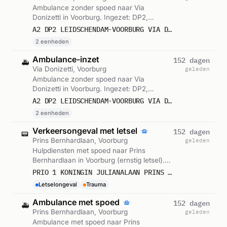
Ambulance zonder spoed naar Via
Donizetti in Voorburg. Ingezet: DP2,
Voorwaardescheppend. Gemeld om 08:18.
A2 DP2 LEIDSCHENDAM-VOORBURG VIA DONIZETTI VOORB VWS 15113
2 eenheden
Ambulance-inzet
152 dagen
🚑
Via Donizetti, Voorburg
geleden
Ambulance zonder spoed naar Via
Donizetti in Voorburg. Ingezet: DP2,
Voorwaardescheppend. Gemeld om 08:34.
A2 DP2 LEIDSCHENDAM-VOORBURG VIA DONIZETTI VOORB VWS 15119
2 eenheden
Verkeersongeval met letsel
152 dagen
📟
Prins Bernhardlaan, Voorburg
geleden
Hulpdiensten met spoed naar Prins
Bernhardlaan in Voorburg (ernstig letsel).
Gemeld om 09:09.
PRIO 1 KONINGIN JULIANALAAN PRINS BERNHARDLAAN VOORB ONGEVAL WEGVERVOER LETSEL
Letselongeval
Trauma
Ambulance met spoed
152 dagen
🚑
Prins Bernhardlaan, Voorburg
geleden
Ambulance met spoed naar Prins