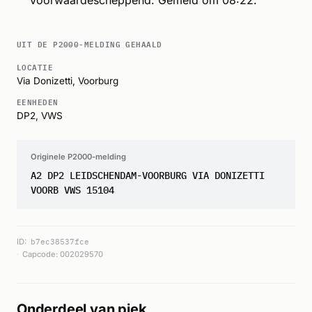
Voorwaardescheppend. Gemeld om 08:22.
UIT DE P2000-MELDING GEHAALD
LOCATIE
Via Donizetti,
Voorburg
EENHEDEN
DP2, VWS
Originele P2000-melding
A2 DP2 LEIDSCHENDAM-VOORBURG VIA DONIZETTI
VOORB VWS 15104
ID:
b7ec38537fce
Capcode: 002029570
Onderdeel van piek