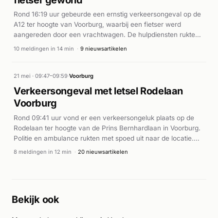
Rond 16:19 uur gebeurde een ernstig verkeersongeval op de
A12 ter hoogte van Voorburg, waarbij een fietser werd
aangereden door een vrachtwagen. De hulpdiensten rukten
massaal uit: meerdere ambulances (A1 en A2), politie- en
10 meldingen in 14 min
·
9 nieuwsartikelen
brandweereenheden werden in korte tijd ter plaatse
gestuurd. De eerste meldingen spreidden zich uit over de
afrit A12 bij Voorburg 4 en de Utrechtse Baan. Volgens AD.nl
21 mei · 09:47–09:59
·
Voorburg
raakte een fietser ernstig gewond bij de aanrijding met de
Verkeersongeval met letsel Rodelaan
vrachtwagen. De ongevallen response was omvangrijk met
Voorburg
herhaalde meldingen tussen 16:19 en 16:40 uur, wat duidt op
een complexe reddingsoperatie.
Rond 09:41 uur vond er een verkeersongeluk plaats op de
Rodelaan ter hoogte van de Prins Bernhardlaan in Voorburg.
Politie en ambulance rukten met spoed uit naar de locatie.
Volgens meerdere nieuwsbronnen was een scooterrijder
8 meldingen in 12 min
·
20 nieuwsartikelen
betrokken bij een aanrijding met een auto. De scooterrijder
liep verwondingen op door het ongeluk. Medische
hulpverleners behandelden en verzorgden de gewonde ter
plaatse.
Bekijk ook