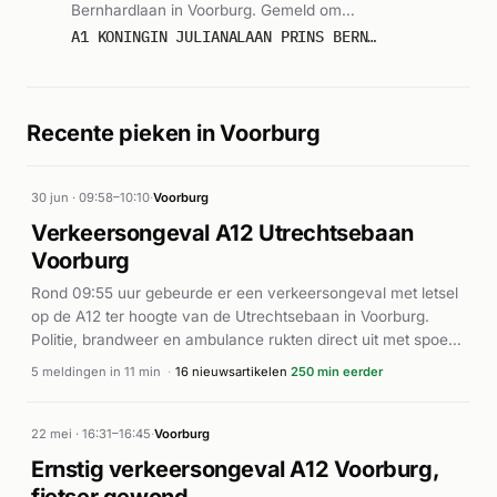
Bernhardlaan in Voorburg. Gemeld om
09:09.
A1 KONINGIN JULIANALAAN PRINS BERNHARDLAAN VOORB : 15104
Recente pieken in Voorburg
30 jun · 09:58–10:10
·
Voorburg
Verkeersongeval A12 Utrechtsebaan
Voorburg
Rond 09:55 uur gebeurde er een verkeersongeval met letsel
op de A12 ter hoogte van de Utrechtsebaan in Voorburg.
Politie, brandweer en ambulance rukten direct uit met spoed
(P1/A1). De exacte toedracht en het aantal betrokkenen zijn
5 meldingen in 11 min
·
16 nieuwsartikelen
250 min eerder
uit de beschikbare meldingen niet duidelijk. Verdere details
over gewonden of de afloop van het incident zijn nog niet
beschikbaar.
22 mei · 16:31–16:45
·
Voorburg
Ernstig verkeersongeval A12 Voorburg,
fietser gewond